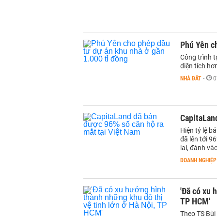
Phú Yên ch
Công trình t
diện tích hơ
NHÀ ĐẤT
-
0
CapitaLand
Hiện tỷ lệ b
đã lên tới 
lai, đánh v
DOANH NGHIỆP
'Đã có xu 
TP HCM'
Theo TS Bùi