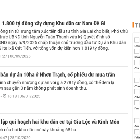
n 1.800 tỷ đồng xây dựng Khu dân cư Nam Đề Gi
T
ông tin từ Trung tâm Xúc tiến đầu tư tỉnh Gia Lai cho biết, Phó Chủ
 trực UBND tỉnh Nguyễn Tuấn Thanh vừa ký Quyết định số
ND ngày 5/9/2025 chấp thuận chủ trương đầu tư Dự án Khu dân
 tại xã Cát Tiến, với tổng vốn dự kiến hơn 1.819 tỷ đồng.
1:27 | 06/09/2025
bán dự án 10ha ở Nhơn Trạch, cổ phiếu dư mua trần
ính chuyển nhượng dự án với giá 278 tỷ đồng, có thể đem lại
ớn sau gần 3 năm không phát sinh doanh thu.
-
16:18 | 06/01/2025
lập qui hoạch hai khu dân cư tại Gia Lộc và Kinh Môn
ích của hai khu dân cư này khoảng 68 ha.
4:47 | 28/10/2020