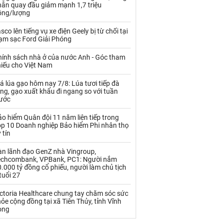
Palladium
Phân bón
hẫn quay đầu giảm mạnh 1,7 triệu
ồng/lượng
Rau - Củ -Quả
Sắt thép
sco lên tiếng vụ xe điện Geely bị từ chối tại
rạm sạc Ford Giải Phóng
Sữa
hính sách nhà ở của nước Anh - Góc tham
hiếu cho Việt Nam
Than
Thức ăn chăn nuôi
á lúa gạo hôm nay 7/8: Lúa tươi tiếp đà
Thủy hải sản khác
Tôm
ng, gạo xuất khẩu đi ngang so với tuần
rước
Vàng
o hiểm Quân đội 11 năm liên tiếp trong
op 10 Doanh nghiệp Bảo hiểm Phi nhân thọ
VLXD khác
Xăng dầu
 tín
Xi măng - Clynker
àn lãnh đạo GenZ nhà Vingroup,
echcombank, VPBank, PC1: Người nắm
.000 tỷ đồng cổ phiếu, người làm chủ tịch
tuổi 27
ctoria Healthcare chung tay chăm sóc sức
ỏe cộng đồng tại xã Tiên Thủy, tỉnh Vĩnh
ong