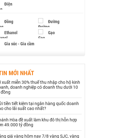
Điện
Đồng
Đường
Ethanol
Gạo
Gia súc - Gia cầm
Giấy
Gỗ
TIN MỚI NHẤT
Hạt điều
Hồ tiêu - Hạt tiêu
 xuất miễn 30% thuế thu nhập cho hộ kinh
Khí đốt
oanh, doanh nghiệp có doanh thu dưới 10
ỷ đồng
Kim loại khác
Mắc ca
i tiền tiết kiệm tại ngân hàng quốc doanh
o cho lãi suất cao nhất?
Muối
Ngũ cốc
hánh Hòa đề xuất làm khu đô thị hỗn hợp
Nhựa - Hạt nhựa
ơn 49.000 tỷ đồng
ảng giá vàng hôm nay 7/8 vàng SJC, vàng