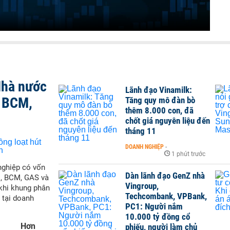
Nhà nước
Lãnh đạo Vinamilk:
, BCM,
Tăng quy mô đàn bò
thêm 8.000 con, đã
chốt giá nguyên liệu đến
tháng 11
DOANH NGHIỆP
-
1 phút trước
nghiệp có vốn
Dàn lãnh đạo GenZ nhà
M, BCM, GAS và
Vingroup,
 khi khung phân
Techcombank, VPBank,
 tại doanh
PC1: Người nắm
10.000 tỷ đồng cổ
Hơn
phiếu, người làm chủ