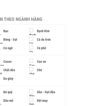
IN THEO NGÀNH HÀNG
Bạc
Bạch Kim
Bông - Sợi
Cá da trơn
Cá ngừ
Cà phê
Cacao
Cao su
Chất dẻo
Chè
Da giày
Đá quý
Dầu - Hạt dầu
Dầu mỏ
Dệt may