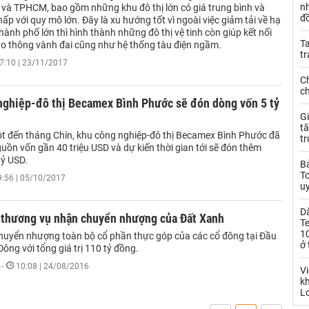
n
i và TPHCM, bao gồm những khu đô thị lớn có giá trung bình và
đ
hấp với quy mô lớn. Đây là xu hướng tốt vì ngoài việc giảm tải về hạ
hành phố lớn thì hình thành những đô thị vệ tinh còn giúp kết nối
Ta
ao thông vành đai cũng như hệ thống tàu điện ngầm.
t
7:10 | 23/11/2017
C
c
nghiệp-đô thị Becamex Bình Phước sẽ đón dòng vốn 5 tỷ
Gi
tă
t đến tháng Chín, khu công nghiệp-đô thị Becamex Bình Phước đã
t
ồn vốn gần 40 triệu USD và dự kiến thời gian tới sẽ đón thêm
tỷ USD.
Bả
T
9:56 | 05/10/2017
uy
D
thương vụ nhận chuyển nhượng của Đất Xanh
T
10
uyển nhượng toàn bộ cổ phần thực góp của các cổ đông tại Đầu
ở 
Đông với tổng giá trị 110 tỷ đồng.
-
10:08 | 24/08/2016
Vi
kh
L