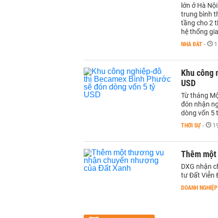
lớn ở Hà Nộ
trung bình t
tầng cho 2 t
hệ thống gi
NHÀ ĐẤT
-
1
Khu công 
USD
Từ tháng Mộ
đón nhận ngu
dòng vốn 5 
THỜI SỰ
-
1
Thêm một 
DXG nhận ch
tư Đất Viễn 
DOANH NGHIỆP