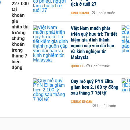
227.000
tịch ở tuổi 27
tài
KINH DOANH
-
1 phút trước
khoản
gia
nhập thị
Việt Nam muốn phát
trường
triển quỹ hưu trí: Từ tiết
chứng
kiệm gia đình thành
khoán
nguồn cấp vốn dài hạn
trong
và kinh nghiệm từ
tháng 7
Malaysia
biến
QUỐC TẾ
-
1 phút trước
động
Quy mô quỹ PYN Elite
giảm hơn 2.100 tỷ đồng
sau tháng 7 ‘tồi tệ’
CHỨNG KHOÁN
-
1 phút trước