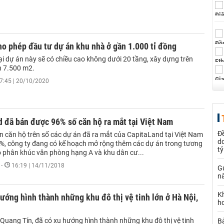
o phép đầu tư dự án khu nhà ở gần 1.000 tỉ đồng
ại dự án này sẽ có chiều cao không dưới 20 tầng, xây dựng trên
n 7.500 m2.
7:45 | 20/10/2020
 đã bán được 96% số căn hộ ra mắt tại Việt Nam
Đề
án căn hộ trên số các dự án đã ra mắt của CapitaLand tại Việt Nam
d
96%, công ty đang có kế hoạch mở rộng thêm các dự án trong tương
t
ào phân khúc văn phòng hạng A và khu dân cư...
-
16:19 | 14/11/2018
Gử
nà
K
hướng hình thành những khu đô thị vệ tinh lớn ở Hà Nội,
h
 Quang Tín, đã có xu hướng hình thành những khu đô thị vệ tinh
B