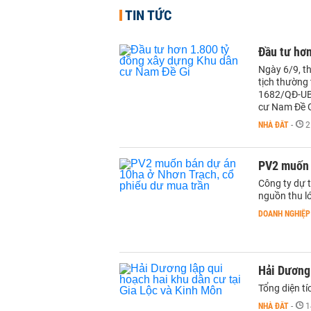
TIN TỨC
Đầu tư hơ
Ngày 6/9, th
tịch thường
1682/QĐ-UB
cư Nam Đề Gi
NHÀ ĐẤT
-
2
PV2 muốn 
Công ty dự t
nguồn thu l
DOANH NGHIỆP
Hải Dương 
Tổng diện t
NHÀ ĐẤT
-
1