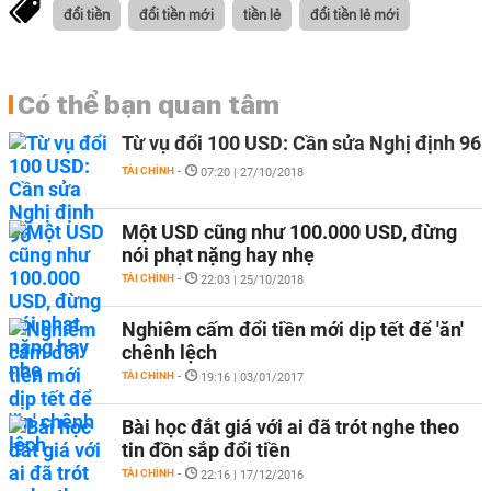
đổi tiền
đổi tiền mới
tiền lẻ
đổi tiền lẻ mới
Có thể bạn quan tâm
Từ vụ đổi 100 USD: Cần sửa Nghị định 96
TÀI CHÍNH
-
07:20 | 27/10/2018
Một USD cũng như 100.000 USD, đừng
nói phạt nặng hay nhẹ
TÀI CHÍNH
-
22:03 | 25/10/2018
Nghiêm cấm đổi tiền mới dịp tết để 'ăn'
chênh lệch
TÀI CHÍNH
-
19:16 | 03/01/2017
Bài học đắt giá với ai đã trót nghe theo
tin đồn sắp đổi tiền
TÀI CHÍNH
-
22:16 | 17/12/2016