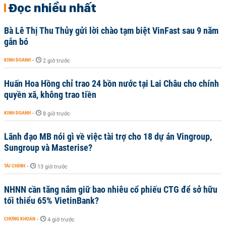
Đọc nhiều nhất
Bà Lê Thị Thu Thủy gửi lời chào tạm biệt VinFast sau 9 năm
gắn bó
KINH DOANH
-
2 giờ trước
Huấn Hoa Hồng chỉ trao 24 bồn nước tại Lai Châu cho chính
quyền xã, không trao tiền
KINH DOANH
-
8 giờ trước
Lãnh đạo MB nói gì về việc tài trợ cho 18 dự án Vingroup,
Sungroup và Masterise?
TÀI CHÍNH
-
13 giờ trước
NHNN cần tăng nắm giữ bao nhiêu cổ phiếu CTG để sở hữu
tối thiểu 65% VietinBank?
CHỨNG KHOÁN
-
4 giờ trước