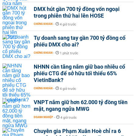
DMX hút gần 700 tỷ đồng vốn ngoại
trong phiên thứ hai lên HOSE
CHỨNG KHOÁN
-
4 giờ trước
Tự doanh sang tay gần 700 tỷ đồng cổ
phiếu DMX cho ai?
CHỨNG KHOÁN
-
1 phút trước
NHNN cần tăng nắm giữ bao nhiêu cổ
phiếu CTG để sở hữu tối thiểu 65%
VietinBank?
CHỨNG KHOÁN
-
4 giờ trước
VNPT nắm giữ hơn 62.000 tỷ đồng tiền
mặt, ngang ngửa MWG
DOANH NGHIỆP
-
4 giờ trước
Chuyên gia Phạm Xuân Hoè chỉ ra 6