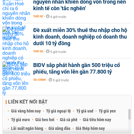
nguyên nhân khiến dòng vốn trong nền
kinh tế còn 'tắc nghẽn'
THỜI SỰ
-
4 giờ trước
Đề xuất miễn 30% thuế thu nhập cho hộ
kinh doanh, doanh nghiệp có doanh thu
dưới 10 tỷ đồng
THỜI SỰ
-
5 giờ trước
BIDV sắp phát hành gần 500 triệu cổ
phiếu, tăng vốn lên gần 77.800 tỷ
TÀI CHÍNH
-
5 giờ trước
LIÊN KẾT NỔI BẬT
Giá vàng hôm nay
Tỷ giá ngoại tệ
Tỷ giá usd
Tỷ giá yen
Tỷ giá euro
Giá heo hơi
Giá cà phê
Giá tiêu hôm nay
Lãi suất ngân hàng
Giá xăng dầu
Giá thép hôm nay