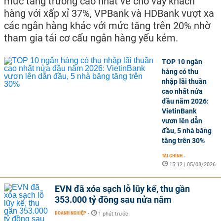
mức tăng trưởng cao nhất về cho vay khách
hàng với xấp xỉ 37%, VPBank và HDBank vượt xa
các ngân hàng khác với mức tăng trên 20% nhờ
tham gia tái cơ cấu ngân hàng yếu kém.
TOP 10 ngân
hàng có thu
nhập lãi thuần
cao nhất nửa
đầu năm 2026:
VietinBank
vươn lên dẫn
đầu, 5 nhà băng
tăng trên 30%
TÀI CHÍNH
-
15:12 | 05/08/2026
EVN đã xóa sạch lỗ lũy kế, thu gần
353.000 tỷ đồng sau nửa năm
DOANH NGHIỆP
-
1 phút trước