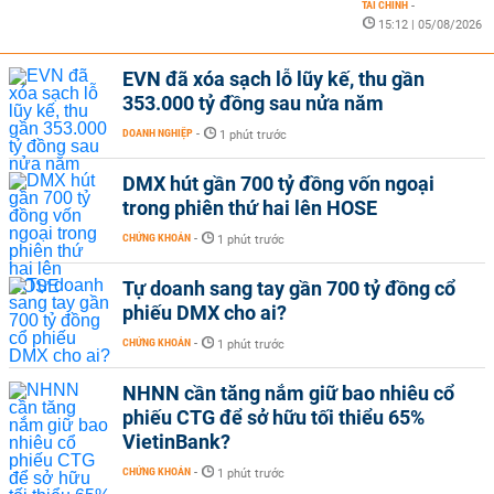
TÀI CHÍNH
-
15:12 | 05/08/2026
EVN đã xóa sạch lỗ lũy kế, thu gần
353.000 tỷ đồng sau nửa năm
DOANH NGHIỆP
-
1 phút trước
DMX hút gần 700 tỷ đồng vốn ngoại
trong phiên thứ hai lên HOSE
CHỨNG KHOÁN
-
1 phút trước
Tự doanh sang tay gần 700 tỷ đồng cổ
phiếu DMX cho ai?
CHỨNG KHOÁN
-
1 phút trước
NHNN cần tăng nắm giữ bao nhiêu cổ
phiếu CTG để sở hữu tối thiểu 65%
VietinBank?
CHỨNG KHOÁN
-
1 phút trước