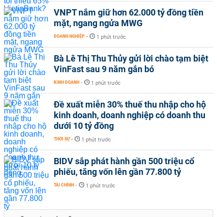
VNPT nắm giữ hơn 62.000 tỷ đồng tiền
mặt, ngang ngửa MWG
DOANH NGHIỆP
-
1 phút trước
Bà Lê Thị Thu Thủy gửi lời chào tạm biệt
VinFast sau 9 năm gắn bó
KINH DOANH
-
1 phút trước
Đề xuất miễn 30% thuế thu nhập cho hộ
kinh doanh, doanh nghiệp có doanh thu
dưới 10 tỷ đồng
THỜI SỰ
-
1 phút trước
BIDV sắp phát hành gần 500 triệu cổ
phiếu, tăng vốn lên gần 77.800 tỷ
TÀI CHÍNH
-
1 phút trước