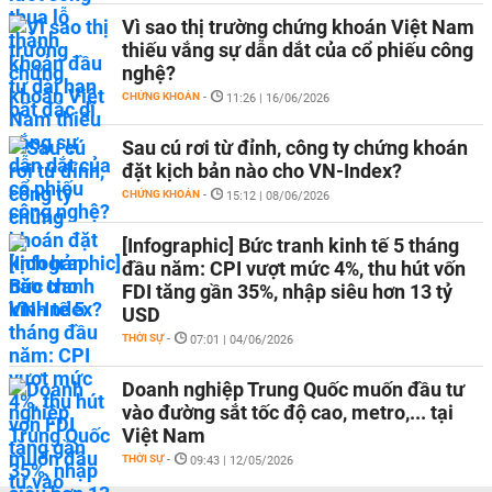
Vì sao thị trường chứng khoán Việt Nam
thiếu vắng sự dẫn dắt của cổ phiếu công
nghệ?
CHỨNG KHOÁN
-
11:26 | 16/06/2026
Sau cú rơi từ đỉnh, công ty chứng khoán
đặt kịch bản nào cho VN-Index?
CHỨNG KHOÁN
-
15:12 | 08/06/2026
[Infographic] Bức tranh kinh tế 5 tháng
đầu năm: CPI vượt mức 4%, thu hút vốn
FDI tăng gần 35%, nhập siêu hơn 13 tỷ
USD
THỜI SỰ
-
07:01 | 04/06/2026
Doanh nghiệp Trung Quốc muốn đầu tư
vào đường sắt tốc độ cao, metro,... tại
Việt Nam
THỜI SỰ
-
09:43 | 12/05/2026