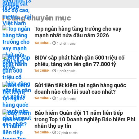
Cùng chuyên mục
Top ngân hàng tăng trưởng cho vay
mạnh nhất nửa đầu năm 2026
TÀI CHÍNH
-
1 phút trước
BIDV sắp phát hành gần 500 triệu cổ
phiếu, tăng vốn lên gần 77.800 tỷ
TÀI CHÍNH
-
1 phút trước
Gửi tiền tiết kiệm tại ngân hàng quốc
doanh nào cho lãi suất cao nhất?
TÀI CHÍNH
-
1 phút trước
Bảo hiểm Quân đội 11 năm liên tiếp
trong Top 10 Doanh nghiệp Bảo hiểm Phi
nhân thọ uy tín
TÀI CHÍNH
-
27 phút trước