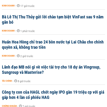
KINH DOANH
-
17 giờ trước
Bà Lê Thị Thu Thủy gửi lời chào tạm biệt VinFast sau 9 năm
gắn bó
KINH DOANH
-
1 phút trước
Huấn Hoa Hồng chỉ trao 24 bồn nước tại Lai Châu cho chính
quyền xã, không trao tiền
KINH DOANH
-
2 giờ trước
Lãnh đạo MB nói gì về việc tài trợ cho 18 dự án Vingroup,
Sungroup và Masterise?
TÀI CHÍNH
-
8 giờ trước
Công ty con của HAGL chốt ngày IPO gần 19 triệu cp với giá
gấp hơn 4 lần cổ phiếu HAG
CHỨNG KHOÁN
-
7 giờ trước