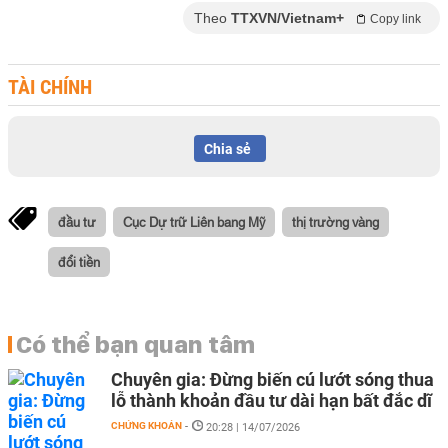
Theo
TTXVN/Vietnam+
Copy link
TÀI CHÍNH
Chia sẻ
đầu tư
Cục Dự trữ Liên bang Mỹ
thị trường vàng
đổi tiền
Có thể bạn quan tâm
Chuyên gia: Đừng biến cú lướt sóng thua
lỗ thành khoản đầu tư dài hạn bất đắc dĩ
CHỨNG KHOÁN
-
20:28 | 14/07/2026