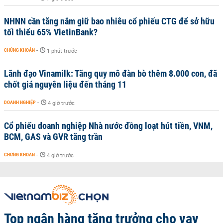
NHNN cần tăng nắm giữ bao nhiêu cổ phiếu CTG để sở hữu
tối thiểu 65% VietinBank?
CHỨNG KHOÁN
-
1 phút trước
Lãnh đạo Vinamilk: Tăng quy mô đàn bò thêm 8.000 con, đã
chốt giá nguyên liệu đến tháng 11
DOANH NGHIỆP
-
4 giờ trước
Cổ phiếu doanh nghiệp Nhà nước đồng loạt hút tiền, VNM,
BCM, GAS và GVR tăng trần
CHỨNG KHOÁN
-
4 giờ trước
Top ngân hàng tăng trưởng cho vay