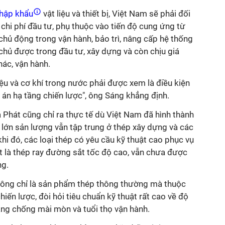
hập khẩu
vật liệu và thiết bị, Việt Nam sẽ phải đối
 chi phí đầu tư, phụ thuộc vào tiến độ cung ứng từ
hủ động trong vận hành, bảo trì, nâng cấp hệ thống
chủ được trong đầu tư, xây dựng và còn chịu giá
hác, vận hành.
iệu và cơ khí trong nước phải được xem là điều kiện
 án hạ tầng chiến lược", ông Sáng khẳng định.
Phát cũng chỉ ra thực tế dù Việt Nam đã hình thành
lớn sản lượng vẫn tập trung ở thép xây dựng và các
i đó, các loại thép có yêu cầu kỹ thuật cao phục vụ
t là thép ray đường sắt tốc độ cao, vẫn chưa được
ng.
hông chỉ là sản phẩm thép thông thường mà thuộc
n lược, đòi hỏi tiêu chuẩn kỹ thuật rất cao về độ
năng chống mài mòn và tuổi thọ vận hành.