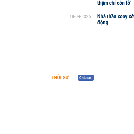
thậm chí còn lỗ'
Nhà thầu xoay xở
18-04-2026
động
THỜI SỰ
Chia sẻ