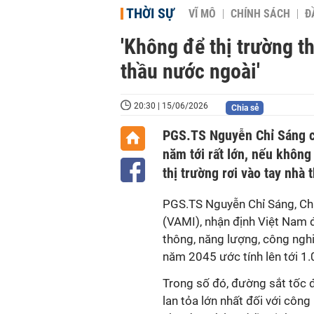
THỜI SỰ
VĨ MÔ
CHÍNH SÁCH
Đ
'Không để thị trường th
thầu nước ngoài'
20:30 | 15/06/2026
Chia sẻ
PGS.TS Nguyễn Chỉ Sáng c
năm tới rất lớn, nếu không
thị trường rơi vào tay nhà 
PGS.TS Nguyễn Chỉ Sáng, Chủ
(VAMI), nhận định Việt Nam đ
thông, năng lượng, công nghi
năm 2045 ước tính lên tới 1.
Trong số đó, đường sắt tốc
lan tỏa lớn nhất đối với công