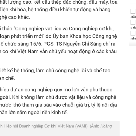
chất lượng cao, kết cấu thép đặc chủng, đầu máy, toa
ị điện khí hóa, hệ thống điều khiển tự động và hàng
ghệ cao khác.
 thảo "Công nghiệp vật liệu và Công nghiệp cơ khí,
 đoạn phát triển mới" do Ủy ban Khoa học Công nghệ
tổ chức sáng 15/6, PGS. TS Nguyễn Chỉ Sáng chỉ ra
h cơ khí Việt Nam vẫn chủ yếu hoạt động ở các khâu
hiết kế hệ thống, làm chủ công nghệ lõi và chế tạo
ạn chế.
nhiều dự án công nghiệp quy mô lớn vẫn phụ thuộc
goài. Khi không làm chủ được vật liệu và công nghệ
ước khó tham gia sâu vào chuỗi giá trị, tỷ lệ nội địa
phần lớn nằm ngoài nền kinh tế.
h Hiệp hội Doanh nghiệp Cơ khí Việt Nam (VAMI). (Ảnh:
Hoàng