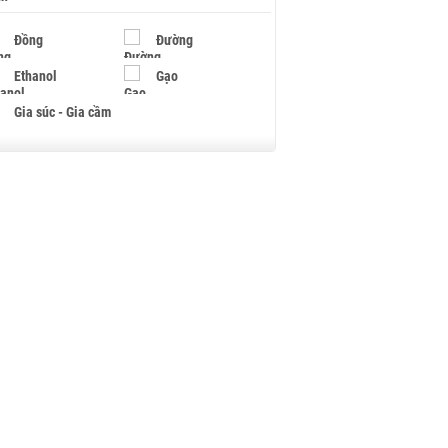
Đồng
Đường
Ethanol
Gạo
Gia súc - Gia cầm
Giấy
Gỗ
Hạt điều
Hồ tiêu - Hạt tiêu
Khí đốt
Kim loại khác
Mắc ca
Muối
Ngũ cốc
Nhựa - Hạt nhựa
Palladium
Phân bón