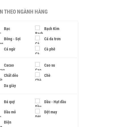
IN THEO NGÀNH HÀNG
Bạc
Bạch Kim
Bông - Sợi
Cá da trơn
Cá ngừ
Cà phê
Cacao
Cao su
Chất dẻo
Chè
Da giày
Đá quý
Dầu - Hạt dầu
Dầu mỏ
Dệt may
Điện