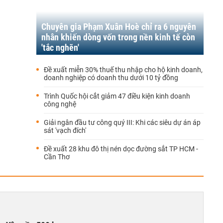
Chuyên gia Phạm Xuân Hoè chỉ ra 6 nguyên
nhân khiến dòng vốn trong nền kinh tế còn
'tắc nghẽn'
Đề xuất miễn 30% thuế thu nhập cho hộ kinh doanh,
doanh nghiệp có doanh thu dưới 10 tỷ đồng
Trình Quốc hội cắt giảm 47 điều kiện kinh doanh
công nghệ
Giải ngân đầu tư công quý III: Khi các siêu dự án áp
sát 'vạch đích'
Đề xuất 28 khu đô thị nén dọc đường sắt TP HCM -
Cần Thơ