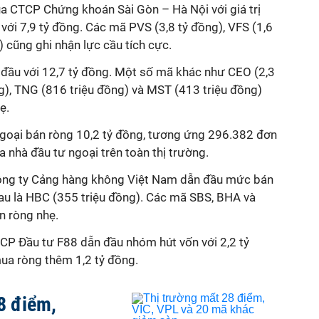
a CTCP Chứng khoán Sài Gòn – Hà Nội với giá trị
 với 7,9 tỷ đồng. Các mã PVS (3,8 tỷ đồng), VFS (1,6
) cũng ghi nhận lực cầu tích cực.
đầu với 12,7 tỷ đồng. Một số mã khác như CEO (2,3
g), TNG (816 triệu đồng) và MST (413 triệu đồng)
ẹ.
ngoại bán ròng 10,2 tỷ đồng, tương ứng 296.382 đơn
a nhà đầu tư ngoại trên toàn thị trường.
ông ty Cảng hàng không Việt Nam dẫn đầu mức bán
sau là HBC (355 triệu đồng). Các mã SBS, BHA và
n ròng nhẹ.
CP Đầu tư F88 dẫn đầu nhóm hút vốn với 2,2 tỷ
ua ròng thêm 1,2 tỷ đồng.
8 điểm,