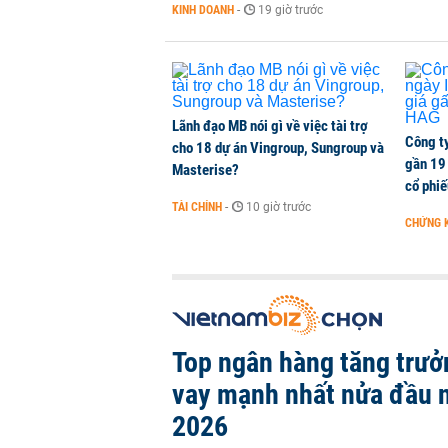
KINH DOANH
-
19 giờ trước
KINH DOANH
-
1 phút trước
Lãnh đạo MB nói gì về việc tài trợ
Công t
cho 18 dự án Vingroup, Sungroup và
gần 19 
Masterise?
cổ phi
TÀI CHÍNH
-
10 giờ trước
CHỨNG 
Top ngân hàng tăng trưở
vay mạnh nhất nửa đầu
2026