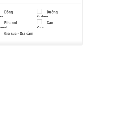
Đồng
Đường
Ethanol
Gạo
Gia súc - Gia cầm
Giấy
Gỗ
Hạt điều
Hồ tiêu - Hạt tiêu
Khí đốt
Kim loại khác
Mắc ca
Muối
Ngũ cốc
Nhựa - Hạt nhựa
Palladium
Phân bón