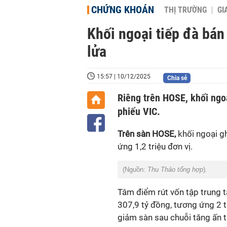
CHỨNG KHOÁN
THỊ TRƯỜNG
GI
Khối ngoại tiếp đà bán
lửa
15:57 | 10/12/2025
Chia sẻ
Riêng trên HOSE, khối ngoạ
phiếu VIC.
Trên sàn HOSE,
khối ngoại gh
ứng 1,2 triệu đơn vị.
(Nguồn:
Thu Thảo tổng hợp
).
Tâm điểm rút vốn tập trung t
307,9 tỷ đồng, tương ứng 2 t
giảm sàn sau chuỗi tăng ấn 