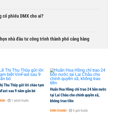
g cổ phiếu DMX cho ai?
chọn nhà đầu tư công trình thành phố cảng hàng
TCK, ai đã mua vào?
hị Thu Thủy gửi lời chào tạm
Huấn Hoa Hồng chỉ trao 24 bồn nước
ine, lao động công trình đóng BHXH bắt buộc
nFast sau 9 năm gắn bó
tại Lai Châu cho chính quyền xã,
không trao tiền
OANH
-
1 phút trước
KINH DOANH
-
5 giờ trước
 Văn Khoa bị khởi tố