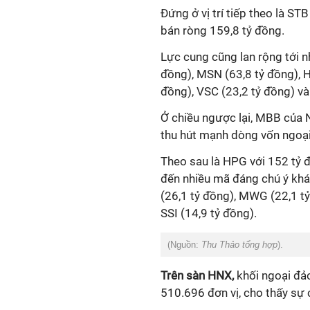
Đứng ở vị trí tiếp theo là S
bán ròng 159,8 tỷ đồng.
Lực cung cũng lan rộng tới 
đồng), MSN (63,8 tỷ đồng), H
đồng), VSC (23,2 tỷ đồng) và
Ở chiều ngược lại, MBB của 
thu hút mạnh dòng vốn ngoại 
Theo sau là HPG với 152 tỷ đ
đến nhiều mã đáng chú ý khá
(26,1 tỷ đồng), MWG (22,1 tỷ
SSI (14,9 tỷ đồng).
(Nguồn:
Thu Thảo tổng hợp
).
Trên sàn HNX,
khối ngoại đả
510.696 đơn vị, cho thấy sự c