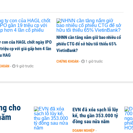
NHNN cần tăng nắm giữ bao nhiêu cổ
y con của HAGL chốt ngày IPO
phiếu CTG để sở hữu tối thiểu 65%
triệu cp với giá gấp hơn 4 lần
VietinBank?
ếu HAG
CHỨNG KHOÁN
-
1 giờ trước
KHOÁN
-
9 giờ trước
ng cho
EVN đã xóa sạch lỗ lũy
 năm
kế, thu gần 353.000 tỷ
đồng sau nửa năm
DOANH NGHIỆP
-