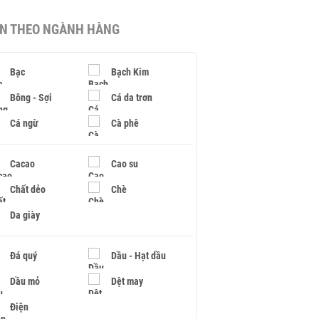
IN THEO NGÀNH HÀNG
Bạc
Bạch Kim
Bông - Sợi
Cá da trơn
Cá ngừ
Cà phê
Cacao
Cao su
Chất dẻo
Chè
Da giày
Đá quý
Dầu - Hạt dầu
Dầu mỏ
Dệt may
Điện