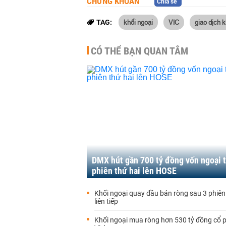
CHỨNG KHOÁN
Chia sẻ
khối ngoại
VIC
giao dịch k
TAG:
CÓ THỂ BẠN QUAN TÂM
DMX hút gần 700 tỷ đồng vốn ngoại 
phiên thứ hai lên HOSE
Khối ngoại quay đầu bán ròng sau 3 phiên
liên tiếp
Khối ngoại mua ròng hơn 530 tỷ đồng cổ p