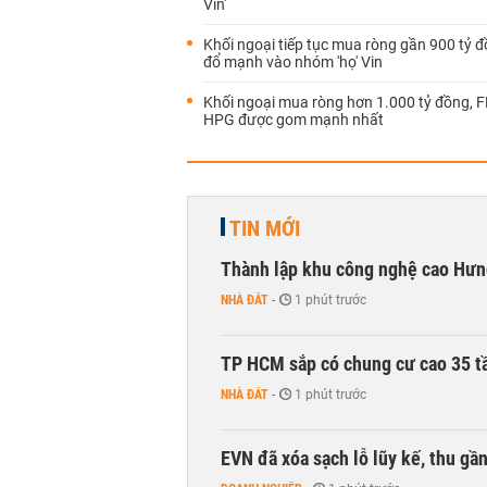
Vin'
Khối ngoại tiếp tục mua ròng gần 900 tỷ đ
đổ mạnh vào nhóm 'họ' Vin
Khối ngoại mua ròng hơn 1.000 tỷ đồng, 
HPG được gom mạnh nhất
TIN MỚI
Thành lập khu công nghệ cao Hưn
NHÀ ĐẤT
-
1 phút trước
TP HCM sắp có chung cư cao 35 tầ
NHÀ ĐẤT
-
1 phút trước
EVN đã xóa sạch lỗ lũy kế, thu g