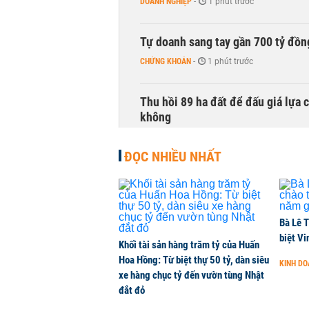
DOANH NGHIỆP
-
1 phút trước
Tự doanh sang tay gần 700 tỷ đồn
CHỨNG KHOÁN
-
1 phút trước
Thu hồi 89 ha đất để đấu giá lựa 
không
NHÀ ĐẤT
-
1 phút trước
ĐỌC NHIỀU NHẤT
Dòng tiền ngoại bất ngờ trở lại T
CHỨNG KHOÁN
-
1 phút trước
Bà Lê T
Kiến nghị đưa người bán hàng onl
biệt Vi
Khối tài sản hàng trăm tỷ của Huấn
THỜI SỰ
-
1 phút trước
Hoa Hồng: Từ biệt thự 50 tỷ, dàn siêu
KINH D
xe hàng chục tỷ đến vườn tùng Nhật
đắt đỏ
TikToker Khánh Sky, Vua Quạt, Hồ