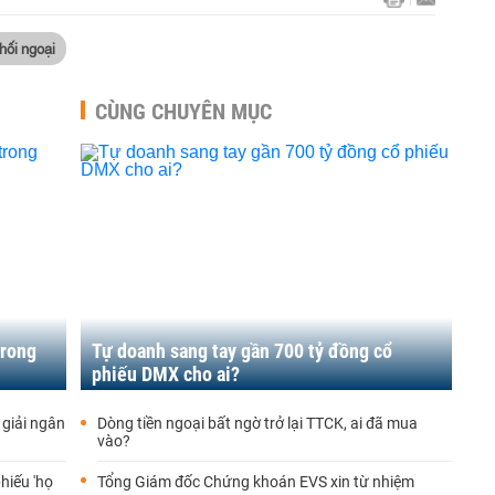
hối ngoại
CÙNG CHUYÊN MỤC
trong
Tự doanh sang tay gần 700 tỷ đồng cổ
phiếu DMX cho ai?
 giải ngân
Dòng tiền ngoại bất ngờ trở lại TTCK, ai đã mua
vào?
hiếu 'họ
Tổng Giám đốc Chứng khoán EVS xin từ nhiệm