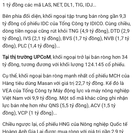
1 tỷ đồng các mã LAS, NET, DL1, TIG, IDJ...
Bên phía đối diện, khối ngoại tập trung bán ròng gần 9,3
tỷ đồng cổ phiếu IDC của Tổng Công ty IDICO. Cùng chiều,
dòng tiền ngoại cũng rút khỏi TNG (4,9 tỷ đồng), DTD (2,9
tỷ đồng), IVS (2,1 tỷ đồng), BVS (1,7 tỷ đồng), NVB (1,7 tỷ
đồng), PLC (1,4 tỷ đồng)...
Tại thị trường UPCoM
, khối ngoại trở lại bán ròng hơn 34
tỷ đồng, tương đương với khối lượng 124.145 cổ phiếu.
Cụ thể, khối ngoại bán ròng mạnh nhất cổ phiếu MCH của
Hàng tiêu dùng Masan với giá trị 22,7 tỷ đồng. Kế đó là
VEA của Tổng Công ty Máy động lực và máy nông nghiệp
Việt Nam với 9,9 tỷ đồng. Một số mã khác cũng ghi nhận
lực bán nhẹ hơn như QNS (5,5 tỷ đồng), ACV (1,5 tỷ
đồng), VCP (1 tỷ đồng)...
Chiều ngược lại, cổ phiếu HNG của Nông nghiệp Quốc tế
Hoàng Anh Gia Lai được mua ròng với giá trị gần 2,9 tỷ