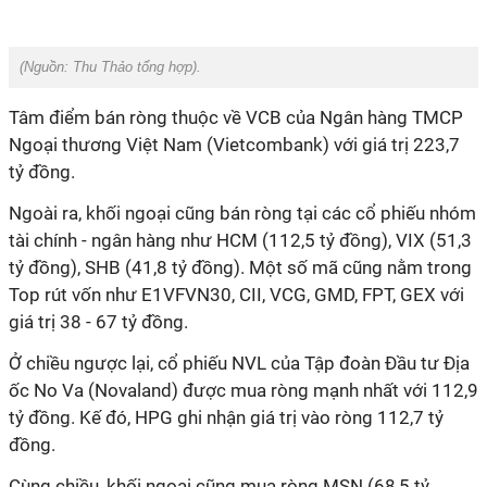
(Nguồn:
Thu Thảo tổng hợp).
Tâm điểm bán ròng thuộc về VCB của Ngân hàng TMCP
Ngoại thương Việt Nam (Vietcombank) với giá trị 223,7
tỷ đồng.
Ngoài ra, khối ngoại cũng bán ròng tại các cổ phiếu nhóm
tài chính - ngân hàng như HCM (112,5 tỷ đồng), VIX (51,3
tỷ đồng), SHB (41,8 tỷ đồng). Một số mã cũng nằm trong
Top rút vốn như E1VFVN30, CII, VCG, GMD, FPT, GEX với
giá trị 38 - 67 tỷ đồng.
Ở chiều ngược lại, cổ phiếu NVL của Tập đoàn Đầu tư Địa
ốc No Va (Novaland) được mua ròng mạnh nhất với 112,9
tỷ đồng. Kế đó, HPG ghi nhận giá trị vào ròng 112,7 tỷ
đồng.
Cùng chiều, khối ngoại cũng mua ròng MSN (68,5 tỷ