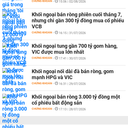
CHỨNG KHOÁN
-
15:06 | 02/08/2026
Khối ngoại bán ròng phiên cuối tháng 7,
nhưng chi gần 300 tỷ đồng mua cổ phiếu
VCB
CHỨNG KHOÁN
-
16:15 | 31/07/2026
Khối ngoại tung gần 700 tỷ gom hàng,
VIC được mua lớn nhất
CHỨNG KHOÁN
-
17:41 | 30/07/2026
Khối ngoại nối dài đà bán ròng, gom
mạnh HPG và VIC
CHỨNG KHOÁN
-
16:31 | 29/07/2026
Khối ngoại bán ròng 3.000 tỷ đồng một
cổ phiếu bất động sản
CHỨNG KHOÁN
-
17:13 | 28/07/2026