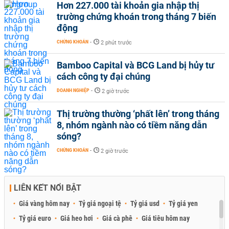
Hơn 227.000 tài khoản gia nhập thị
trường chứng khoán trong tháng 7 biến
động
CHỨNG KHOÁN
-
2 phút trước
Bamboo Capital và BCG Land bị hủy tư
cách công ty đại chúng
DOANH NGHIỆP
-
2 giờ trước
Thị trường thường ‘phất lên’ trong tháng
8, nhóm ngành nào có tiềm năng dẫn
sóng?
CHỨNG KHOÁN
-
2 giờ trước
LIÊN KẾT NỔI BẬT
Giá vàng hôm nay
Tỷ giá ngoại tệ
Tỷ giá usd
Tỷ giá yen
Tỷ giá euro
Giá heo hơi
Giá cà phê
Giá tiêu hôm nay