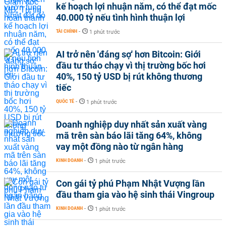
kế hoạch lợi nhuận năm, có thể đạt mốc
40.000 tỷ nếu tình hình thuận lợi
TÀI CHÍNH
-
1 phút trước
AI trở nên 'đáng sợ' hơn Bitcoin: Giới
đầu tư tháo chạy vì thị trường bốc hơi
40%, 150 tỷ USD bị rút không thương
tiếc
QUỐC TẾ
-
1 phút trước
Doanh nghiệp duy nhất sản xuất vàng
mã trên sàn báo lãi tăng 64%, không
vay một đồng nào từ ngân hàng
KINH DOANH
-
1 phút trước
Con gái tỷ phú Phạm Nhật Vượng lần
đầu tham gia vào hệ sinh thái Vingroup
KINH DOANH
-
1 phút trước