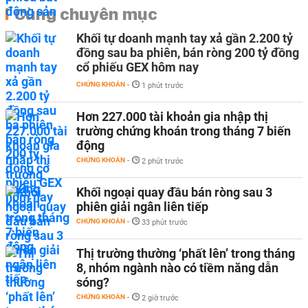
Cùng chuyên mục
Khối tự doanh mạnh tay xả gần 2.200 tỷ
đồng sau ba phiên, bán ròng 200 tỷ đồng
cổ phiếu GEX hôm nay
CHỨNG KHOÁN
-
1 phút trước
Hơn 227.000 tài khoản gia nhập thị
trường chứng khoán trong tháng 7 biến
động
CHỨNG KHOÁN
-
2 phút trước
Khối ngoại quay đầu bán ròng sau 3
phiên giải ngân liên tiếp
CHỨNG KHOÁN
-
33 phút trước
Thị trường thường ‘phất lên’ trong tháng
8, nhóm ngành nào có tiềm năng dẫn
sóng?
CHỨNG KHOÁN
-
2 giờ trước