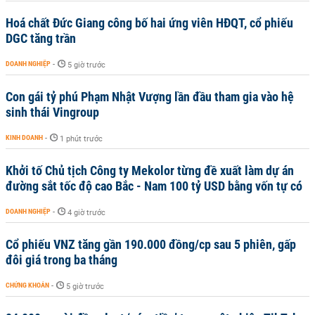
Hoá chất Đức Giang công bố hai ứng viên HĐQT, cổ phiếu
DGC tăng trần
DOANH NGHIỆP
-
5 giờ trước
Con gái tỷ phú Phạm Nhật Vượng lần đầu tham gia vào hệ
sinh thái Vingroup
KINH DOANH
-
1 phút trước
Khởi tố Chủ tịch Công ty Mekolor từng đề xuất làm dự án
đường sắt tốc độ cao Bắc - Nam 100 tỷ USD bằng vốn tự có
DOANH NGHIỆP
-
4 giờ trước
Cổ phiếu VNZ tăng gần 190.000 đồng/cp sau 5 phiên, gấp
đôi giá trong ba tháng
CHỨNG KHOÁN
-
5 giờ trước