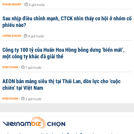
DOANH NGHIỆP
-
9 giờ trước
Sau nhịp điều chỉnh mạnh, CTCK nhìn thấy cơ hội ở nhóm cổ
phiếu nào?
CHỨNG KHOÁN
-
9 giờ trước
Công ty 100 tỷ của Huấn Hoa Hồng bỗng dưng ‘biến mất’,
một công ty khác đã giải thể
KINH DOANH
-
7 giờ trước
AEON bán mảng siêu thị tại Thái Lan, dồn lực cho ‘cuộc
chiến’ tại Việt Nam
KINH DOANH
-
2 giờ trước