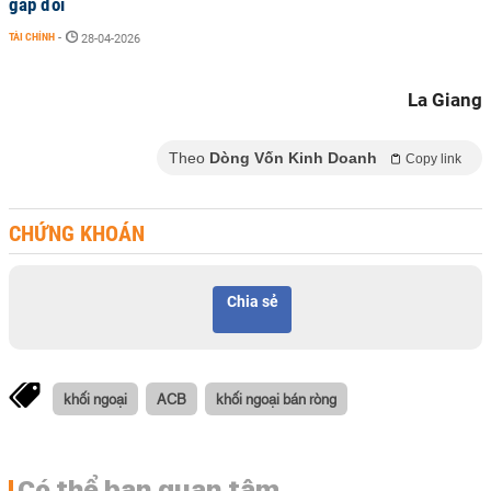
gấp đôi
TÀI CHÍNH
-
28-04-2026
La Giang
Theo
Dòng Vốn Kinh Doanh
Copy link
CHỨNG KHOÁN
Chia sẻ
khối ngoại
ACB
khối ngoại bán ròng
Có thể bạn quan tâm