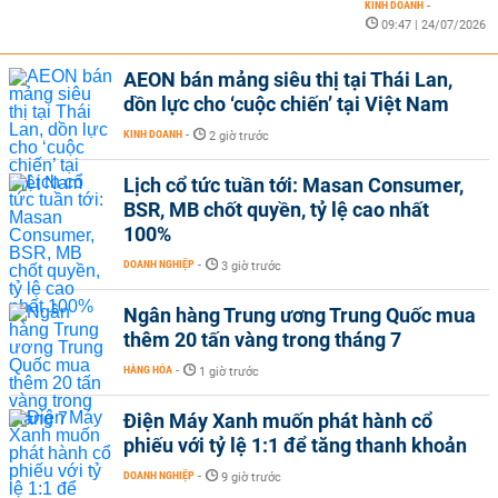
KINH DOANH
-
09:47 | 24/07/2026
AEON bán mảng siêu thị tại Thái Lan,
dồn lực cho ‘cuộc chiến’ tại Việt Nam
KINH DOANH
-
2 giờ trước
Lịch cổ tức tuần tới: Masan Consumer,
BSR, MB chốt quyền, tỷ lệ cao nhất
100%
DOANH NGHIỆP
-
3 giờ trước
Ngân hàng Trung ương Trung Quốc mua
thêm 20 tấn vàng trong tháng 7
HÀNG HÓA
-
1 giờ trước
Điện Máy Xanh muốn phát hành cổ
phiếu với tỷ lệ 1:1 để tăng thanh khoản
DOANH NGHIỆP
-
9 giờ trước