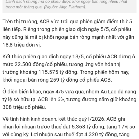
Danh sách những mã cổ phiếu được khối ngoại bán ròng nhiều nhất
trong một tháng qua. (Nguồn: Algo Platform).
Trên thị trường, ACB vừa trải qua phiên giảm điểm thứ 5
liên tiếp. Riêng trong phiên giao dịch ngày 5/5, cổ phiếu
này cũng là mã bị khối ngoại bán ròng mạnh nhất với gần
18,8 triệu đơn vị.
Kết thúc phiên giao dịch ngày 13/5, cổ phiếu ACB dừng ở
mức 22.500 đồng/cổ phiếu, tương ứng vốn hóa thị
trường khoảng 115.575 tỷ đồng. Trong phiên hôm nay,
khối ngoại bán ròng 259 tỷ đồng cổ phiếu ACB.
Ở diễn biến khác, ngày 4/5 vừa qua, nhóm Âu Lạc đã nâng
tỷ lệ sở hữu tại ACB lên 6%, tương đương nắm giữ khoảng
308 triệu cổ phiếu.
Về tình hình kinh doanh, kết thúc quý I/2026, ACB ghi
nhận lợi nhuận trước thuế đạt 5.368 tỷ đồng, tăng 17% so
với cùng kỳ. Lợi nhuận sau thuế đạt 4.320 tỷ đồng, tăng