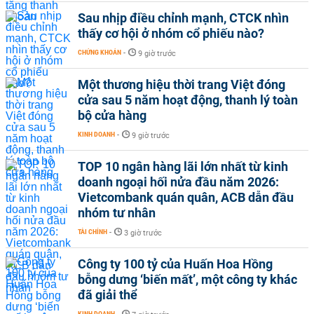
Sau nhịp điều chỉnh mạnh, CTCK nhìn
thấy cơ hội ở nhóm cổ phiếu nào?
CHỨNG KHOÁN
-
9 giờ trước
Một thương hiệu thời trang Việt đóng
cửa sau 5 năm hoạt động, thanh lý toàn
bộ cửa hàng
KINH DOANH
-
9 giờ trước
TOP 10 ngân hàng lãi lớn nhất từ kinh
doanh ngoại hối nửa đầu năm 2026:
Vietcombank quán quân, ACB dẫn đầu
nhóm tư nhân
TÀI CHÍNH
-
3 giờ trước
Công ty 100 tỷ của Huấn Hoa Hồng
bỗng dưng ‘biến mất’, một công ty khác
đã giải thể
KINH DOANH