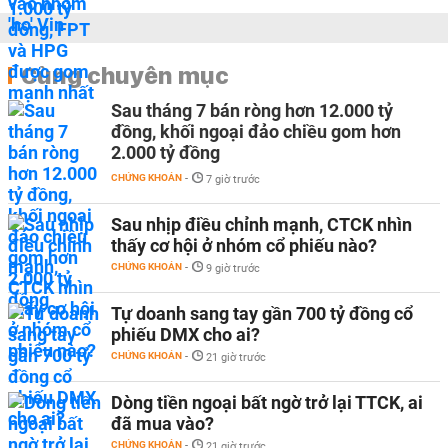
Cùng chuyên mục
Sau tháng 7 bán ròng hơn 12.000 tỷ
đồng, khối ngoại đảo chiều gom hơn
2.000 tỷ đồng
CHỨNG KHOÁN
-
7 giờ trước
Sau nhịp điều chỉnh mạnh, CTCK nhìn
thấy cơ hội ở nhóm cổ phiếu nào?
CHỨNG KHOÁN
-
9 giờ trước
Tự doanh sang tay gần 700 tỷ đồng cổ
phiếu DMX cho ai?
CHỨNG KHOÁN
-
21 giờ trước
Dòng tiền ngoại bất ngờ trở lại TTCK, ai
đã mua vào?
CHỨNG KHOÁN
-
21 giờ trước