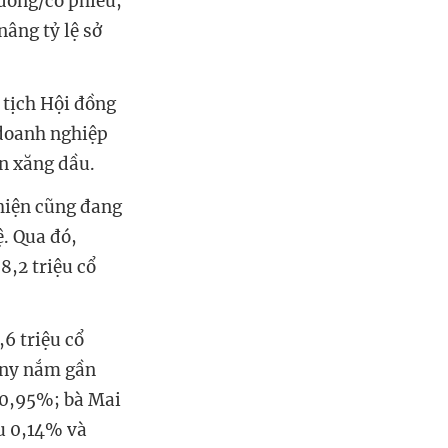
 đồng/cổ phiếu,
nâng tỷ lệ sở
 tịch Hội đồng
 doanh nghiệp
ển xăng dầu.
 hiện cũng đang
. Qua đó,
8,2 triệu cổ
6 triệu cổ
nny nắm gần
 0,95%; bà Mai
u 0,14% và