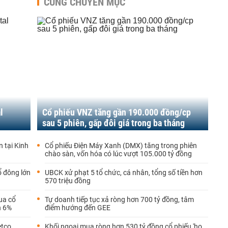
CÙNG CHUYÊN MỤC
l
Cổ phiếu VNZ tăng gần 190.000 đồng/cp
sau 5 phiên, gấp đôi giá trong ba tháng
 tại Kinh
Cổ phiếu Điện Máy Xanh (DMX) tăng trong phiên
chào sàn, vốn hóa có lúc vượt 105.000 tỷ đồng
ổ đông lớn
UBCK xử phạt 5 tổ chức, cá nhân, tổng số tiền hơn
570 triệu đồng
ua cổ
Tự doanh tiếp tục xả ròng hơn 700 tỷ đồng, tâm
n 6%
điểm hướng đến GEE
etco
Khối ngoại mua ròng hơn 530 tỷ đồng cổ phiếu 'họ