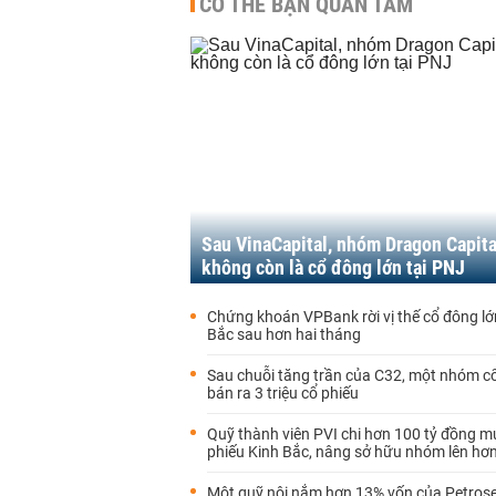
CÓ THỂ BẠN QUAN TÂM
Sau VinaCapital, nhóm Dragon Capita
không còn là cổ đông lớn tại PNJ
Chứng khoán VPBank rời vị thế cổ đông lớn
Bắc sau hơn hai tháng
Sau chuỗi tăng trần của C32, một nhóm c
bán ra 3 triệu cổ phiếu
Quỹ thành viên PVI chi hơn 100 tỷ đồng m
phiếu Kinh Bắc, nâng sở hữu nhóm lên hơ
Một quỹ nội nắm hơn 13% vốn của Petros