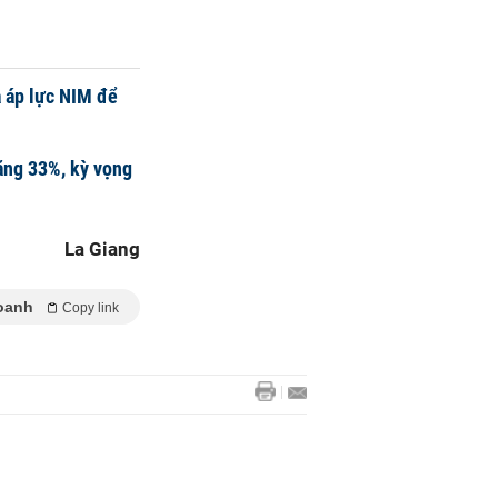
 áp lực NIM để
ăng 33%, kỳ vọng
La Giang
oanh
Copy link