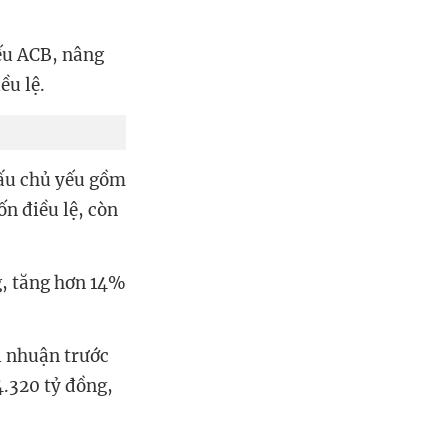
ếu ACB, nâng
ều lệ.
cấu chủ yếu gồm
n điều lệ, còn
g, tăng hơn 14%
i nhuận trước
4.320 tỷ đồng,