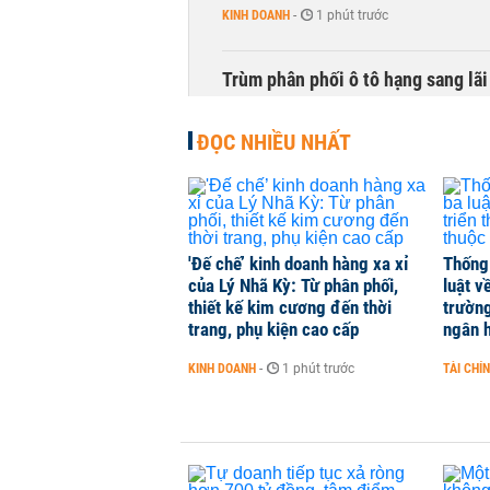
KINH DOANH
-
1 phút trước
Trùm phân phối ô tô hạng sang lã
KINH DOANH
-
1 phút trước
ĐỌC NHIỀU NHẤT
'Đế chế’ kinh doanh hàng xa xỉ
Thống
của Lý Nhã Kỳ: Từ phân phối,
luật v
thiết kế kim cương đến thời
trường
trang, phụ kiện cao cấp
ngân 
KINH DOANH
-
1 phút trước
TÀI CHÍ