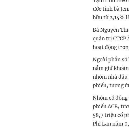
Tạm tính theo 
ước tính bà Je
hữu từ 2,14% l
Bà Nguyễn Thiê
quản trị CTCP 
hoạt động tron
Ngoài phần sở 
nắm giữ khoảng
nhóm nhà đầu t
phiếu, tương 
Nhóm cổ đông l
phiếu ACB, tươ
58,7 triệu cổ 
Phi Lan nắm 0