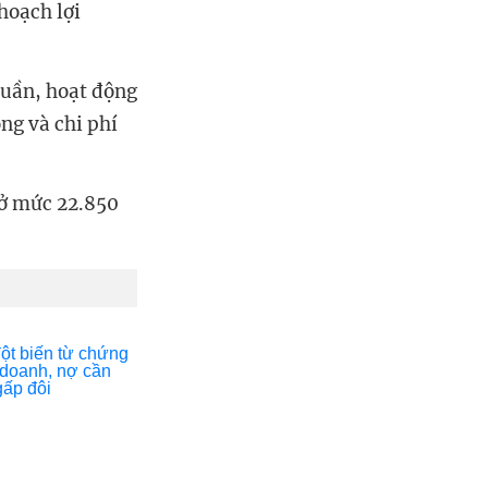
hoạch lợi
huần, hoạt động
ng và chi phí
 ở mức 22.850