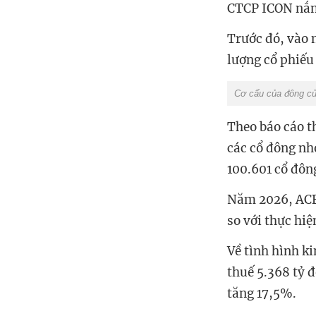
CTCP ICON nắ
Trước đó, vào 
lượng cổ phiếu
Cơ cấu của đông củ
Theo báo cáo t
các cổ đông nh
100.601 cổ đôn
Năm 2026, ACB 
so với thực hi
Về tình hình k
thuế 5.368 tỷ đ
tăng 17,5%.