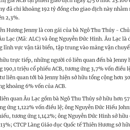
thị giá ACB tại phiên giao dịch ngày 4/5 ở mức 23.100
nny đã chi khoảng 192 tỷ đồng cho giao dịch này nhằm 
ên 2,3%.
n Hương Jenny là con gái của bà Ngô Thu Thúy - Chủ
Âu Lạc (Mã: ALC) và ông Nguyễn Đức Hinh. Âu Lạc là
g lĩnh vực vận tải biển, tập trung vào mảng vận chuy
hữu trực tiếp, những người có liên quan đến bà Jenny
 190,1 triệu cổ phiếu ACB, tương ứng 3,7% vốn điều lệ
ư liên quan tới bà Jenny hiện sở hữu tổng cộng hơn 30
ứng khoảng 6% vốn của ACB.
iên quan Âu Lạc gồm bà Ngô Thu Thúy sở hữu hơn 57,
ng ứng 1,122% vốn điều lệ; ông Nguyễn Đức Hiếu Joh
phiếu, tương ứng 1,142%; ông Nguyễn Đức Hinh sở hữu
,13%; CTCP Làng Giáo dục Quốc tế Thiên Hương sở hữ