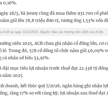
m 0,16%.
ngày 26/3, bà Jenny cũng đã mua thêm 931.700 cổ phi
 nắm giữ lên 78,8 triệu đơn vị, tương ứng 1,53% vốn đi
a ACB tại ngày 31/12/2025. (Nguồn: Báo cáo thường niên 2025 của ACB).
hường niên 2025, ACB chưa ghi nhận cổ đông lớn, cơ 
ỏ lẻ. Trong đó, 578 cổ đông tổ chức nắm giữ 46,09% vố
g cá nhân sở hữu 53,91%.
đặt mục tiêu lợi nhuận trước thuế đạt 22.338 tỷ đồn
ện năm 2025.
inh doanh, kết thúc quý I/2026, ngân hàng ghi nhận lợ
ồng, tăng 17% so với cùng kỳ; lợi nhuận sau thuế đạt 