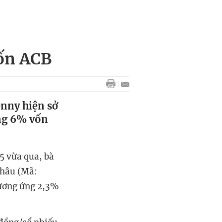
ốn ACB
enny hiện sở
ảng 6% vốn
5 vừa qua, bà
Châu (Mã:
tương ứng 2,3%