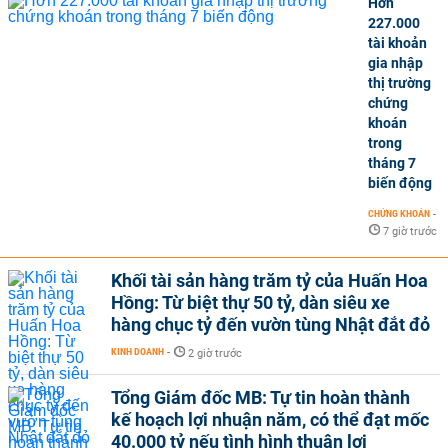
Hơn
227.000
tài khoản
gia nhập
thị trường
chứng
khoán
trong
tháng 7
biến động
CHỨNG KHOÁN
-
7 giờ trước
Khối tài sản hàng trăm tỷ của Huấn Hoa
Hồng: Từ biệt thự 50 tỷ, dàn siêu xe
hàng chục tỷ đến vườn tùng Nhật đắt đỏ
KINH DOANH
-
2 giờ trước
Tổng Giám đốc MB: Tự tin hoàn thành
kế hoạch lợi nhuận năm, có thể đạt mốc
40.000 tỷ nếu tình hình thuận lợi