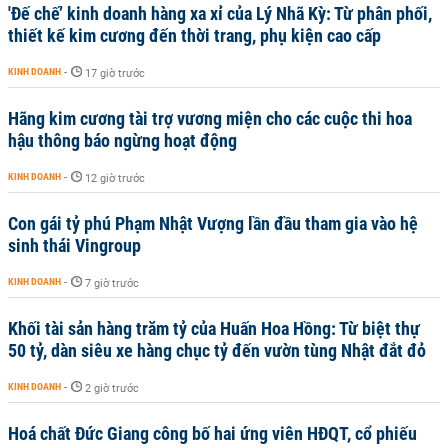
'Đế chế’ kinh doanh hàng xa xỉ của Lý Nhã Kỳ: Từ phân phối,
thiết kế kim cương đến thời trang, phụ kiện cao cấp
KINH DOANH
-
17 giờ trước
Hãng kim cương tài trợ vương miện cho các cuộc thi hoa
hậu thông báo ngừng hoạt động
KINH DOANH
-
12 giờ trước
Con gái tỷ phú Phạm Nhật Vượng lần đầu tham gia vào hệ
sinh thái Vingroup
KINH DOANH
-
7 giờ trước
Khối tài sản hàng trăm tỷ của Huấn Hoa Hồng: Từ biệt thự
50 tỷ, dàn siêu xe hàng chục tỷ đến vườn tùng Nhật đắt đỏ
KINH DOANH
-
2 giờ trước
Hoá chất Đức Giang công bố hai ứng viên HĐQT, cổ phiếu