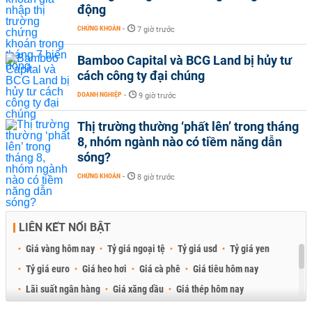
động
CHỨNG KHOÁN
-
7 giờ trước
Bamboo Capital và BCG Land bị hủy tư
cách công ty đại chúng
DOANH NGHIỆP
-
9 giờ trước
Thị trường thường ‘phất lên’ trong tháng
8, nhóm ngành nào có tiềm năng dẫn
sóng?
CHỨNG KHOÁN
-
8 giờ trước
LIÊN KẾT NỔI BẬT
Giá vàng hôm nay
Tỷ giá ngoại tệ
Tỷ giá usd
Tỷ giá yen
Tỷ giá euro
Giá heo hơi
Giá cà phê
Giá tiêu hôm nay
Lãi suất ngân hàng
Giá xăng dầu
Giá thép hôm nay
Giá sầu riêng
Giá thịt heo
Giá gạo
Giá cao su