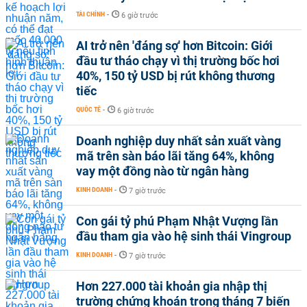
TÀI CHÍNH
-
6 giờ trước
AI trở nên 'đáng sợ' hơn Bitcoin: Giới
đầu tư tháo chạy vì thị trường bốc hơi
40%, 150 tỷ USD bị rút không thương
tiếc
QUỐC TẾ
-
6 giờ trước
Doanh nghiệp duy nhất sản xuất vàng
mã trên sàn báo lãi tăng 64%, không
vay một đồng nào từ ngân hàng
KINH DOANH
-
7 giờ trước
Con gái tỷ phú Phạm Nhật Vượng lần
đầu tham gia vào hệ sinh thái Vingroup
KINH DOANH
-
7 giờ trước
Hơn 227.000 tài khoản gia nhập thị
trường chứng khoán trong tháng 7 biến