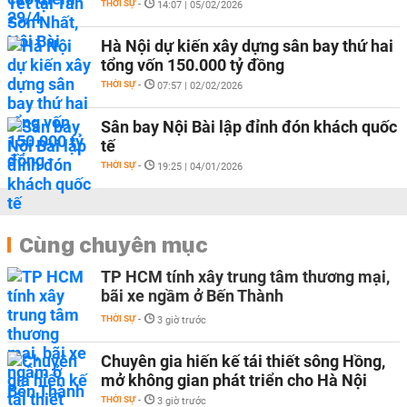
THỜI SỰ
-
14:07 | 05/02/2026
Hà Nội dự kiến xây dựng sân bay thứ hai
tổng vốn 150.000 tỷ đồng
THỜI SỰ
-
07:57 | 02/02/2026
Sân bay Nội Bài lập đỉnh đón khách quốc
tế
THỜI SỰ
-
19:25 | 04/01/2026
Cùng chuyên mục
TP HCM tính xây trung tâm thương mại,
bãi xe ngầm ở Bến Thành
THỜI SỰ
-
3 giờ trước
Chuyên gia hiến kế tái thiết sông Hồng,
mở không gian phát triển cho Hà Nội
THỜI SỰ
-
3 giờ trước