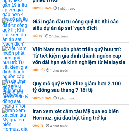
phiếu HAG
CHỨNG KHOÁN
-
1 phút trước
Giải ngân đầu tư công quý III: Khi các
siêu dự án áp sát 'vạch đích'
THỜI SỰ
-
27 phút trước
Việt Nam muốn phát triển quỹ hưu trí:
Từ tiết kiệm gia đình thành nguồn cấp
vốn dài hạn và kinh nghiệm từ Malaysia
QUỐC TẾ
-
1 phút trước
Quy mô quỹ PYN Elite giảm hơn 2.100
tỷ đồng sau tháng 7 ‘tồi tệ’
CHỨNG KHOÁN
-
1 phút trước
Iran xem xét cấm tàu Mỹ qua eo biển
Hormuz, giá dầu bật tăng trở lại
QUỐC TẾ
-
4 phút trước