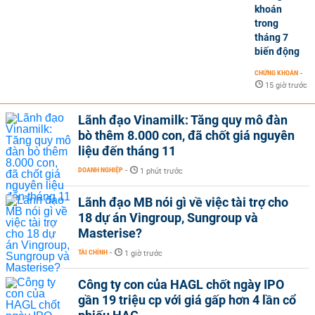
khoán
trong
tháng 7
biến động
CHỨNG KHOÁN
-
15 giờ trước
Lãnh đạo Vinamilk: Tăng quy mô đàn
bò thêm 8.000 con, đã chốt giá nguyên
liệu đến tháng 11
DOANH NGHIỆP
-
1 phút trước
Lãnh đạo MB nói gì về việc tài trợ cho
18 dự án Vingroup, Sungroup và
Masterise?
TÀI CHÍNH
-
1 giờ trước
Công ty con của HAGL chốt ngày IPO
gần 19 triệu cp với giá gấp hơn 4 lần cổ