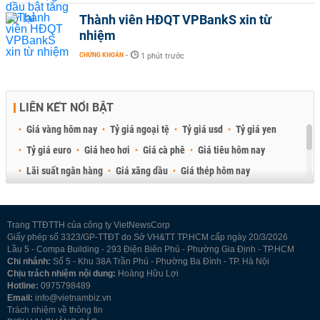
Thành viên HĐQT VPBankS xin từ
nhiệm
CHỨNG KHOÁN
-
1 phút trước
LIÊN KẾT NỔI BẬT
Giá vàng hôm nay
Tỷ giá ngoại tệ
Tỷ giá usd
Tỷ giá yen
Tỷ giá euro
Giá heo hơi
Giá cà phê
Giá tiêu hôm nay
Lãi suất ngân hàng
Giá xăng dầu
Giá thép hôm nay
Giá sầu riêng
Giá thịt heo
Giá gạo
Giá cao su
Best Retail Brokers
Diễn đàn đầu tư Việt Nam 2026
Trang TTĐTTH của công ty VietNewsCorp
Giấy phép số 3323/GP-TTĐT do Sở VH&TT TP.HCM cấp ngày 20/3/2026
Lầu 5 - Compa Building - 293 Điện Biên Phủ - Phường Gia Định - TP.HCM
Chi nhánh:
Số 5 - Khu 38A Trần Phú - Phường Ba Đình - TP. Hà Nội
Chịu trách nhiệm nội dung:
Hoàng Hữu Lợi
Hotline:
0975798489
Email:
info@vietnambiz.vn
Trách nhiệm về thông tin