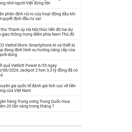
Palladium
Phân bón
àng nhờ người Việt đứng tên
Rau - Củ -Quả
Sắt thép
ần phân định rủi ro của hoạt động dầu khí
i quyết định đầu tư sai'
Sữa
 thư Thành ủy Hà Nội thúc tiến độ hai dự
n giao thông trọng điểm phía Nam Thủ đô
Than
Thức ăn chăn nuôi
O Viettel Store: Smartphone AI và thiết bị
ập đang định hình xu hướng nâng cấp của
Thủy hải sản khác
Tôm
gười dùng
Vàng
t quả Vietlott Power 6/55 ngày
8/08/2026 Jackpot 2 hơn 3,3 tỷ đồng đã có
hủ
VLXD khác
Xăng dầu
uyên gia quốc tế đánh giá tích cực về tiền
Xi măng - Clynker
ồng của Việt Nam
gân hàng Trung ương Trung Quốc mua
hêm 20 tấn vàng trong tháng 7