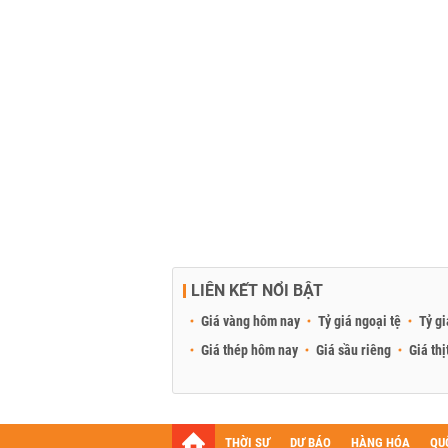
LIÊN KẾT NỔI BẬT
Giá vàng hôm nay
Tỷ giá ngoại tệ
Tỷ gi
Giá thép hôm nay
Giá sầu riêng
Giá thị
THỜI SỰ
DỰ BÁO
HÀNG HÓA
QU