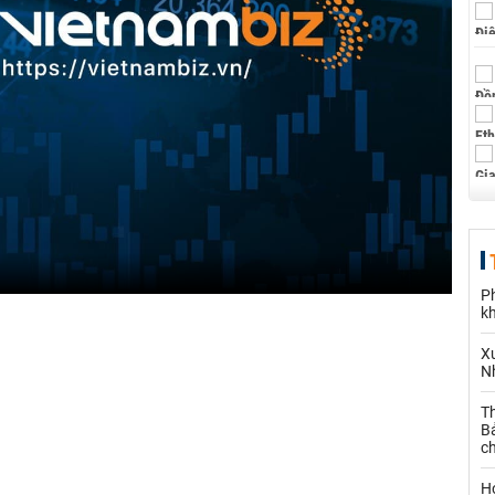
P
k
X
N
Th
Bả
c
H