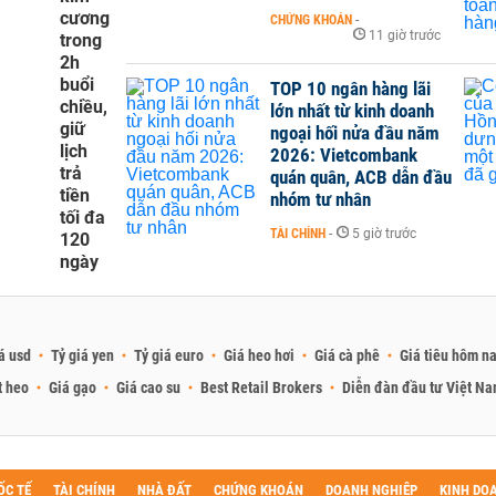
cương
CHỨNG KHOÁN
-
11 giờ trước
trong
2h
buổi
TOP 10 ngân hàng lãi
chiều,
lớn nhất từ kinh doanh
giữ
ngoại hối nửa đầu năm
lịch
2026: Vietcombank
trả
quán quân, ACB dẫn đầu
tiền
nhóm tư nhân
tối đa
TÀI CHÍNH
-
5 giờ trước
120
ngày
á usd
Tỷ giá yen
Tỷ giá euro
Giá heo hơi
Giá cà phê
Giá tiêu hôm n
t heo
Giá gạo
Giá cao su
Best Retail Brokers
Diễn đàn đầu tư Việt N
ỐC TẾ
TÀI CHÍNH
NHÀ ĐẤT
CHỨNG KHOÁN
DOANH NGHIỆP
KINH DO