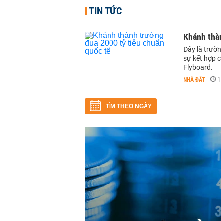
TIN TỨC
Khánh thàn
Đây là trườ
sự kết hợp c
Flyboard.
NHÀ ĐẤT
-
1
TÌM THEO NGÀY