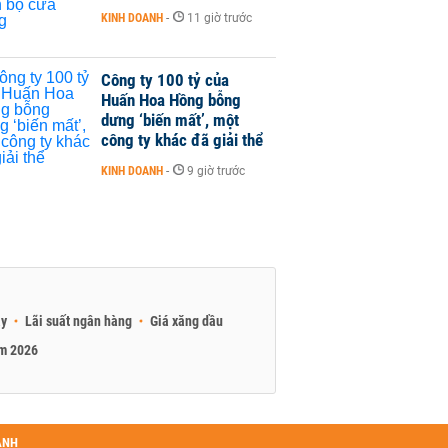
KINH DOANH
-
11 giờ trước
Công ty 100 tỷ của
Huấn Hoa Hồng bỗng
dưng ‘biến mất’, một
công ty khác đã giải thể
KINH DOANH
-
9 giờ trước
ay
Lãi suất ngân hàng
Giá xăng dầu
am 2026
ANH