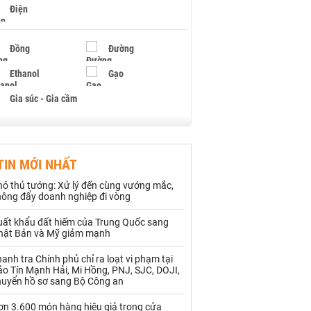
Điện
Đồng
Đường
Ethanol
Gạo
Gia súc - Gia cầm
Giấy
Gỗ
TIN MỚI NHẤT
Hạt điều
Hồ tiêu - Hạt tiêu
hó thủ tướng: Xử lý đến cùng vướng mắc,
Khí đốt
hông đẩy doanh nghiệp đi vòng
uất khẩu đất hiếm của Trung Quốc sang
Kim loại khác
Mắc ca
hật Bản và Mỹ giảm mạnh
Muối
Ngũ cốc
anh tra Chính phủ chỉ ra loạt vi phạm tại
o Tín Mạnh Hải, Mi Hồng, PNJ, SJC, DOJI,
Nhựa - Hạt nhựa
huyển hồ sơ sang Bộ Công an
ơn 3.600 món hàng hiệu giả trong cửa