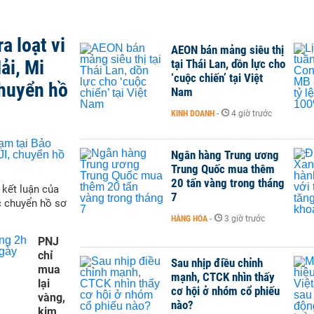
a loạt vi
AEON bán mảng siêu thị
ải, Mi
tại Thái Lan, dồn lực cho
‘cuộc chiến’ tại Việt
chuyển hồ
Nam
KINH DOANH
-
4 giờ trước
Ngân hàng Trung ương
Trung Quốc mua thêm
20 tấn vàng trong tháng
 kết luận của
7
c chuyển hồ sơ
HÀNG HÓA
-
3 giờ trước
PNJ
chỉ
Sau nhịp điều chỉnh
mua
mạnh, CTCK nhìn thấy
lại
cơ hội ở nhóm cổ phiếu
vàng,
nào?
kim