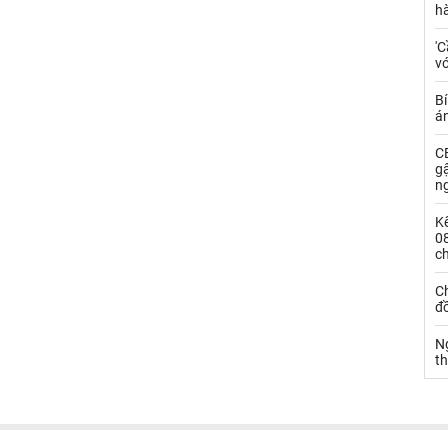
h
'C
vớ
Bí
á
CE
g
n
Kế
0
c
Ch
đ
N
t