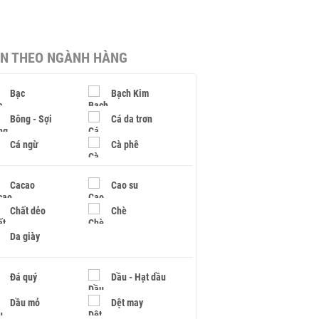
IN THEO NGÀNH HÀNG
Bạc
Bạch Kim
Bông - Sợi
Cá da trơn
Cá ngừ
Cà phê
Cacao
Cao su
Chất dẻo
Chè
Da giày
Đá quý
Dầu - Hạt dầu
Dầu mỏ
Dệt may