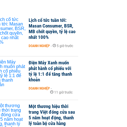
Lịch cổ tức tuần tới:
Masan Consumer, BSR,
MB chốt quyền, tỷ lệ cao
nhất 100%
DOANH NGHIỆP
-
5 giờ trước
Điện Máy Xanh muốn
phát hành cổ phiếu với
tỷ lệ 1:1 để tăng thanh
khoản
DOANH NGHIỆP
-
11 giờ trước
Một thương hiệu thời
trang Việt đóng cửa sau
5 năm hoạt động, thanh
lý toàn bộ cửa hàng