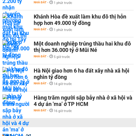
NHÀ ĐẤT
-
1 phút trước
Khánh Hòa đề xuất làm khu đô thị hỗn
hợp hơn 49.000 tỷ đồng
NHÀ ĐẤT
-
1 phút trước
Một doanh nghiệp trúng thầu hai khu đô
thị hơn 36.000 tỷ ở Mũi Né
NHÀ ĐẤT
-
5 giờ trước
Hà Nội giao hơn 6 ha đất xây nhà xã hội
nghìn tỷ đồng
NHÀ ĐẤT
-
14 giờ trước
Hàng trăm người sập bẫy nhà ở xã hội và
4 dự án 'ma' ở TP HCM
NHÀ ĐẤT
-
16 giờ trước