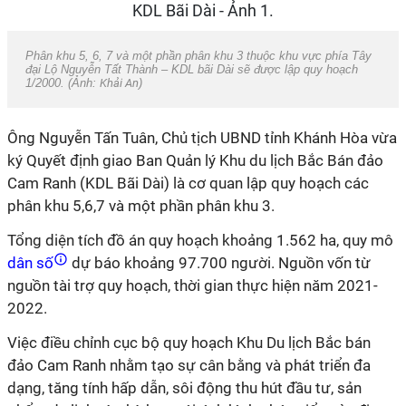
Phân khu 5, 6, 7 và một phần phân khu 3 thuộc khu vực phía Tây
đại Lộ Nguyễn Tất Thành – KDL bãi Dài sẽ được lập quy hoạch
1/2000. (Ảnh:
Khải An
)
Ông Nguyễn Tấn Tuân, Chủ tịch UBND tỉnh Khánh Hòa vừa
ký Quyết định giao Ban Quản lý Khu du lịch Bắc Bán đảo
Cam Ranh (KDL Bãi Dài) là cơ quan lập quy hoạch các
phân khu 5,6,7 và một phần phân khu 3.
Tổng diện tích đồ án quy hoạch khoảng 1.562 ha, quy mô
dân số
dự báo khoảng 97.700 người. Nguồn vốn từ
nguồn tài trợ quy hoạch, thời gian thực hiện năm 2021-
2022.
Việc điều chỉnh cục bộ quy hoạch Khu Du lịch Bắc bán
đảo Cam Ranh nhằm tạo sự cân bằng và phát triển đa
dạng, tăng tính hấp dẫn, sôi động thu hút đầu tư, sản