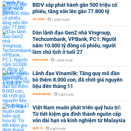
BIDV sắp phát hành gần 500 triệu cổ
phiếu, tăng vốn lên gần 77.800 tỷ
TÀI CHÍNH
-
1 phút trước
Dàn lãnh đạo GenZ nhà Vingroup,
Techcombank, VPBank, PC1: Người
nắm 10.000 tỷ đồng cổ phiếu, người
làm chủ tịch ở tuổi 27
KINH DOANH
-
1 phút trước
Lãnh đạo Vinamilk: Tăng quy mô đàn
bò thêm 8.000 con, đã chốt giá nguyên
liệu đến tháng 11
DOANH NGHIỆP
-
2 giờ trước
Việt Nam muốn phát triển quỹ hưu trí:
Từ tiết kiệm gia đình thành nguồn cấp
vốn dài hạn và kinh nghiệm từ Malaysia
QUỐC TẾ
-
4 giờ trước