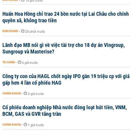
-
15 giờ trước
Huấn Hoa Hồng chỉ trao 24 bồn nước tại Lai Châu cho chính
quyền xã, không trao tiền
KINH DOANH
-
20 phút trước
Lãnh đạo MB nói gì về việc tài trợ cho 18 dự án Vingroup,
Sungroup và Masterise?
TÀI CHÍNH
-
6 giờ trước
Công ty con của HAGL chốt ngày IPO gần 19 triệu cp với giá
gấp hơn 4 lần cổ phiếu HAG
CHỨNG KHOÁN
-
5 giờ trước
Cổ phiếu doanh nghiệp Nhà nước đồng loạt hút tiền, VNM,
BCM, GAS và GVR tăng trần
CHỨNG KHOÁN
-
1 giờ trước