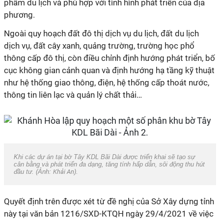
phẩm du lịch và phù hợp với tình hình phát triển của địa
phương.
Ngoài quy hoạch đất đô thị dịch vụ du lịch, đất du lịch
dịch vụ, đất cây xanh, quảng trường, trường học phổ
thông cấp đô thị, còn điều chỉnh định hướng phát triển, bố
cục không gian cảnh quan và định hướng hạ tầng kỹ thuật
như hệ thống giao thông, điện, hệ thống cấp thoát nước,
thông tin liên lạc và quản lý chất thải…
Khi các dự án tại bờ Tây KDL Bãi Dài được triển khai sẽ tạo sự
cân bằng và phát triển đa dạng, tăng tính hấp dẫn, sôi động thu hút
đầu tư. (Ảnh:
Khải An
).
Quyết định trên được xét từ đề nghị của Sở Xây dựng tỉnh
này tại văn bản 1216/SXD-KTQH ngày 29/4/2021 về việc