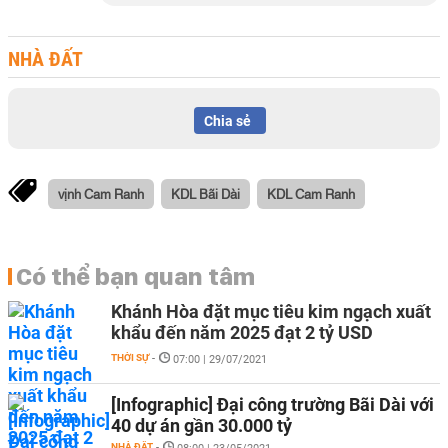
NHÀ ĐẤT
Chia sẻ
vịnh Cam Ranh
KDL Bãi Dài
KDL Cam Ranh
Có thể bạn quan tâm
Khánh Hòa đặt mục tiêu kim ngạch xuất
khẩu đến năm 2025 đạt 2 tỷ USD
THỜI SỰ
-
07:00 | 29/07/2021
[Infographic] Đại công trường Bãi Dài với
40 dự án gần 30.000 tỷ
NHÀ ĐẤT
-