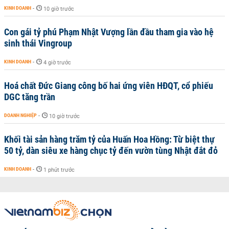
KINH DOANH
-
10 giờ trước
Con gái tỷ phú Phạm Nhật Vượng lần đầu tham gia vào hệ
sinh thái Vingroup
KINH DOANH
-
4 giờ trước
Hoá chất Đức Giang công bố hai ứng viên HĐQT, cổ phiếu
DGC tăng trần
DOANH NGHIỆP
-
10 giờ trước
Khối tài sản hàng trăm tỷ của Huấn Hoa Hồng: Từ biệt thự
50 tỷ, dàn siêu xe hàng chục tỷ đến vườn tùng Nhật đắt đỏ
KINH DOANH
-
1 phút trước