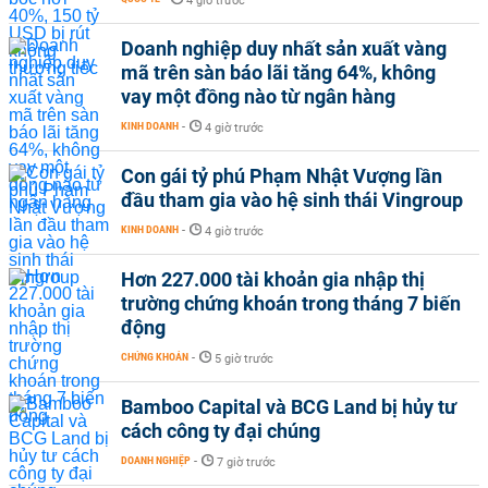
4 giờ trước
Doanh nghiệp duy nhất sản xuất vàng
mã trên sàn báo lãi tăng 64%, không
vay một đồng nào từ ngân hàng
KINH DOANH
-
4 giờ trước
Con gái tỷ phú Phạm Nhật Vượng lần
đầu tham gia vào hệ sinh thái Vingroup
KINH DOANH
-
4 giờ trước
Hơn 227.000 tài khoản gia nhập thị
trường chứng khoán trong tháng 7 biến
động
CHỨNG KHOÁN
-
5 giờ trước
Bamboo Capital và BCG Land bị hủy tư
cách công ty đại chúng
DOANH NGHIỆP
-
7 giờ trước