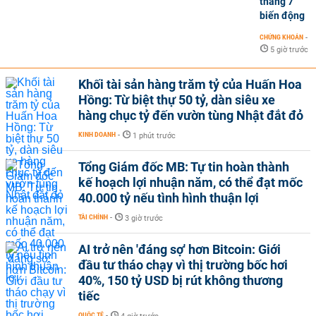
tháng 7
biến động
CHỨNG KHOÁN
-
5 giờ trước
Khối tài sản hàng trăm tỷ của Huấn Hoa
Hồng: Từ biệt thự 50 tỷ, dàn siêu xe
hàng chục tỷ đến vườn tùng Nhật đắt đỏ
KINH DOANH
-
1 phút trước
Tổng Giám đốc MB: Tự tin hoàn thành
kế hoạch lợi nhuận năm, có thể đạt mốc
40.000 tỷ nếu tình hình thuận lợi
TÀI CHÍNH
-
3 giờ trước
AI trở nên 'đáng sợ' hơn Bitcoin: Giới
đầu tư tháo chạy vì thị trường bốc hơi
40%, 150 tỷ USD bị rút không thương
tiếc
QUỐC TẾ
-