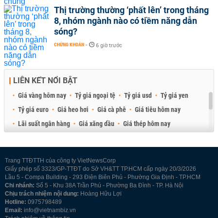
Thị trường thường ‘phất lên’ trong tháng
8, nhóm ngành nào có tiềm năng dẫn
sóng?
CHỨNG KHOÁN
-
6 giờ trước
LIÊN KẾT NỔI BẬT
Giá vàng hôm nay
Tỷ giá ngoại tệ
Tỷ giá usd
Tỷ giá yen
Tỷ giá euro
Giá heo hơi
Giá cà phê
Giá tiêu hôm nay
Lãi suất ngân hàng
Giá xăng dầu
Giá thép hôm nay
Giá sầu riêng
Giá thịt heo
Giá gạo
Giá cao su
Best Retail Brokers
Diễn đàn đầu tư Việt Nam 2026
Trang TTĐTTH của công ty VietNewsCorp
Giấy phép số 3323/GP-TTĐT do Sở VH&TT TP.HCM cấp ngày 20/3/2026
Lầu 5 - Compa Building - 293 Điện Biên Phủ - Phường Gia Định - TP.HCM
Chi nhánh:
Số 5 - Khu 38A Trần Phú - Phường Ba Đình - TP. Hà Nội
Chịu trách nhiệm nội dung:
Hoàng Hữu Lợi
Hotline:
0975798489
Email:
info@vietnambiz.vn