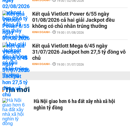
KINH DOANH
-
19:00 | 02/08/2026
Kết quả Vietlott Power 6/55 ngày
01/08/2026 cả hai giải Jackpot đều
không có chủ nhân trúng thưởng
KINH DOANH
-
19:00 | 01/08/2026
Kết quả Vietlott Mega 6/45 ngày
31/07/2026 Jackpot hơn 27,5 tỷ đồng vô
chủ
KINH DOANH
-
19:00 | 31/07/2026
Tin mới
Hà Nội giao hơn 6 ha đất xây nhà xã hội
nghìn tỷ đồng