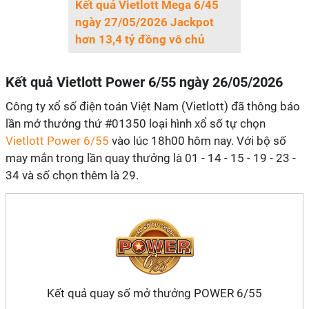
Kết quả Vietlott Mega 6/45
ngày 27/05/2026 Jackpot
hơn 13,4 tỷ đồng vô chủ
Kết quả Vietlott Power 6/55 ngày 26/05/2026
Công ty xổ số điện toán Việt Nam (Vietlott) đã thông báo
lần mở thưởng thứ #01350 loại hình xổ số tự chọn
Vietlott Power 6/55
vào lúc 18h00 hôm nay. Với bộ số
may mắn trong lần quay thưởng là 01 - 14 - 15 - 19 - 23 -
34 và số chọn thêm là 29.
Kết quả quay số mở thưởng POWER 6/55