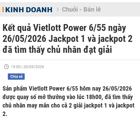
KINH DOANH
Chuỗi - Bán lẻ
Kết quả Vietlott Power 6/55 ngày
26/05/2026 Jackpot 1 và jackpot 2
đã tìm thấy chủ nhân đạt giải
19:00 | 26/05/2026
Chia sẻ
Sản phẩm Vietlott Power 6/55 hôm nay 26/05/2026
được quay số mở thưởng vào lúc 18h00, đã tìm thấy
chủ nhân may mắn cho cả 2 giải jackpot 1 và jackpot
2.