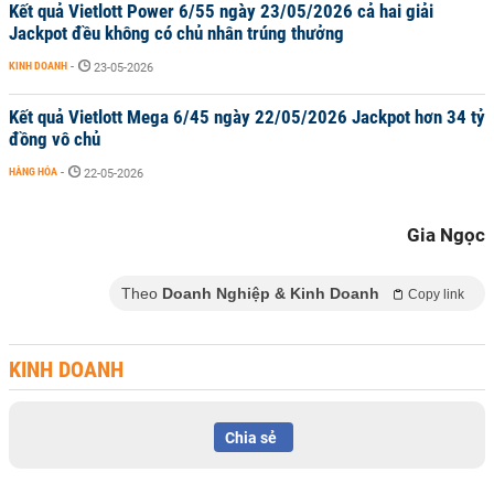
Kết quả Vietlott Power 6/55 ngày 23/05/2026 cả hai giải
Jackpot đều không có chủ nhân trúng thưởng
KINH DOANH
-
23-05-2026
Kết quả Vietlott Mega 6/45 ngày 22/05/2026 Jackpot hơn 34 tỷ
đồng vô chủ
HÀNG HÓA
-
22-05-2026
Gia Ngọc
Theo
Doanh Nghiệp & Kinh Doanh
Copy link
KINH DOANH
Chia sẻ