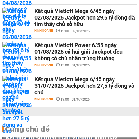
Kết quả Vietlott Mega 6/45 ngày
02/08/2026 Jackpot hơn 29,6 tỷ đồng đã
tìm thấy chủ sở hữu
KINH DOANH
-
19:00 | 02/08/2026
Kết quả Vietlott Power 6/55 ngày
01/08/2026 cả hai giải Jackpot đều
không có chủ nhân trúng thưởng
KINH DOANH
-
19:00 | 01/08/2026
Kết quả Vietlott Mega 6/45 ngày
31/07/2026 Jackpot hơn 27,5 tỷ đồng vô
chủ
KINH DOANH
-
19:00 | 31/07/2026
Cùng chủ đề
Kết quả xổ số điện toán Vietlott hôm nay