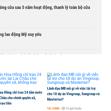
óng cửa sau 5 năm hoạt động, thanh lý toàn bộ cửa
ờng lao động Mỹ suy yếu
hìn thấy cơ hội ở nhóm cổ phiếu nào?
Lãnh đạo MB nói gì về việc tài trợ
oa Hồng chỉ trao 24 bồn nước
cho 18 dự án Vingroup, Sungroup và
 Châu cho chính quyền xã,
Masterise?
rao tiền
TÀI CHÍNH
-
19 giờ trước