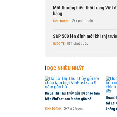
Một thương hiệu thời trang Việt đ
hàng
KINH DOANH
-
1 phút trước
S&P 500 lên đỉnh mới khi thị trư
QUỐC TẾ
-
1 phút trước
Sau nhịp điều chỉnh mạnh, CTCK n
CHỨNG KHOÁN
-
1 phút trước
ĐỌC NHIỀU NHẤT
Bà Lê Thị Thu Thủy gửi lời chào tạm
Huấn H
biệt VinFast sau 9 năm gắn bó
tại Lai
không t
KINH DOANH
-
7 giờ trước