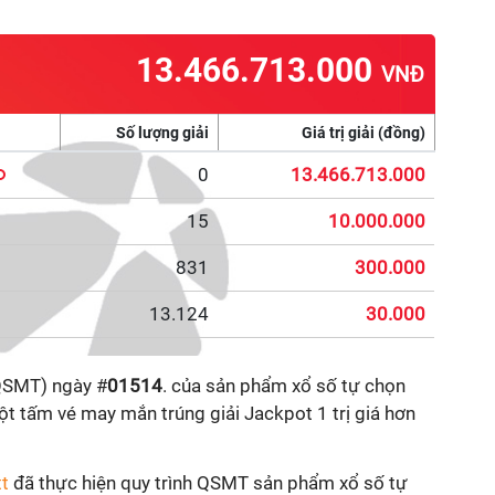
13.466.713.000
VNĐ
Số lượng giải
Giá trị giải (đồng)
0
13.466.713.000
15
10.000.000
831
300.000
13.124
30.000
QSMT) ngày #
01514
. của sản phẩm xổ số tự chọn
ột tấm vé may mắn trúng giải Jackpot 1 trị giá hơn
tt
đã thực hiện quy trình QSMT sản phẩm xổ số tự