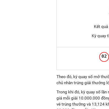
Kết quả
Kỳ quay 
02
Theo đó, kỳ quay số mở thư
chủ nhân trúng giải thưởng lớ
Trong khi đó, kỳ quay số lần 
giá mỗi giải 10.000.000 đồng
vé trúng thưởng và 13,124 kh