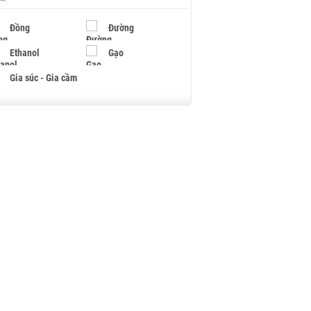
Đồng
Đường
Ethanol
Gạo
Gia súc - Gia cầm
Giấy
Gỗ
Hạt điều
Hồ tiêu - Hạt tiêu
Khí đốt
Kim loại khác
Mắc ca
Muối
Ngũ cốc
Nhựa - Hạt nhựa
Palladium
Phân bón