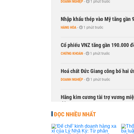
DOANH NGHIỆP
-
1 phút trước
Nhập khẩu thép vào Mỹ tăng gần 
HÀNG HÓA
-
1 phút trước
Cổ phiếu VNZ tăng gần 190.000 đồ
CHỨNG KHOÁN
-
1 phút trước
Hoá chất Đức Giang công bố hai ứ
DOANH NGHIỆP
-
1 phút trước
Hãng kim cương tài trợ vương miệ
động
KINH DOANH
-
1 phút trước
ĐỌC NHIỀU NHẤT