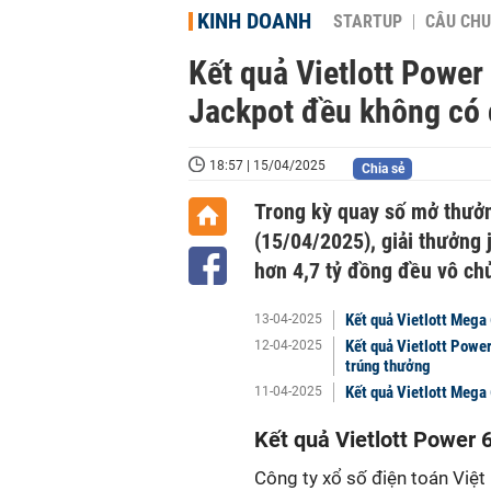
KINH DOANH
STARTUP
CÂU CHU
Kết quả Vietlott Power
Jackpot đều không có 
18:57 | 15/04/2025
Chia sẻ
Trong kỳ quay số mở thưở
(15/04/2025), giải thưởng 
hơn 4,7 tỷ đồng đều vô ch
Kết quả Vietlott Mega
13-04-2025
Kết quả Vietlott Powe
12-04-2025
trúng thưởng
Kết quả Vietlott Mega
11-04-2025
Kết quả Vietlott Power 
Công ty xổ số điện toán Việt