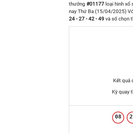
thưởng
#01177
loại hình xổ
nay Thứ Ba (15/04/2025) Vớ
24 - 27 - 42 - 49
và số chọn 
Kết quả
Kỳ quay 
08
2