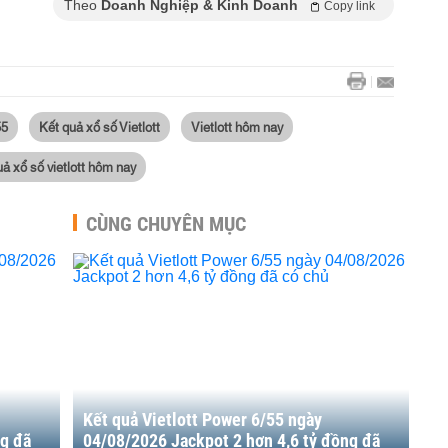
Theo
Doanh Nghiệp & Kinh Doanh
Copy link
55
Kết quả xổ số Vietlott
Vietlott hôm nay
ả xổ số vietlott hôm nay
CÙNG CHUYÊN MỤC
Kết quả Vietlott Power 6/55 ngày
ng đã
04/08/2026 Jackpot 2 hơn 4,6 tỷ đồng đã