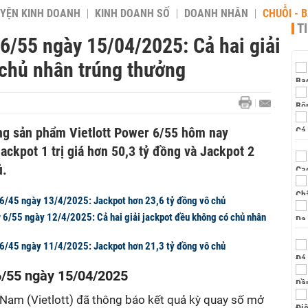
YỆN KINH DOANH
KINH DOANH SỐ
DOANH NHÂN
CHUỖI - 
T
 6/55 ngày 15/04/2025: Cả hai giải
chủ nhân trúng thưởng
ng sản phẩm Vietlott Power 6/55 hôm nay
jackpot 1 trị giá hơn 50,3 tỷ đồng và Jackpot 2
ủ.
 6/45 ngày 13/4/2025: Jackpot hơn 23,6 tỷ đồng vô chủ
r 6/55 ngày 12/4/2025: Cả hai giải jackpot đều không có chủ nhân
 6/45 ngày 11/4/2025: Jackpot hơn 21,3 tỷ đồng vô chủ
6/55 ngày 15/04/2025
 Nam (Vietlott) đã thông báo kết quả kỳ quay số mở