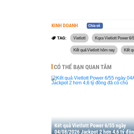
KINH DOANH
Chia sẻ
Vietlott
Kqxs Vietlott Power 6/
TAG:
Kết quả Vietlott hôm nay
Kết qu
CÓ THỂ BẠN QUAN TÂM
Kết quả Vietlott Power 6/55 ngày
04/08/2026 Jackpot 2 hơn 4,6 tỷ đồ