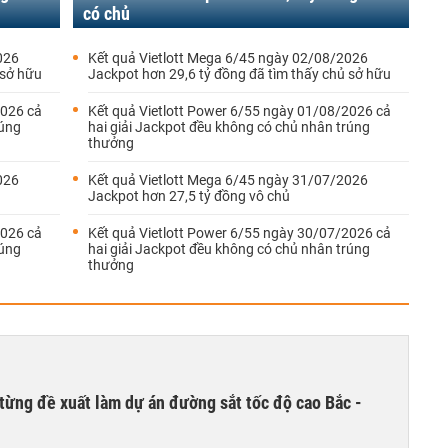
có chủ
026
Kết quả Vietlott Mega 6/45 ngày 02/08/2026
 sở hữu
Jackpot hơn 29,6 tỷ đồng đã tìm thấy chủ sở hữu
2026 cả
Kết quả Vietlott Power 6/55 ngày 01/08/2026 cả
rúng
hai giải Jackpot đều không có chủ nhân trúng
thưởng
026
Kết quả Vietlott Mega 6/45 ngày 31/07/2026
Jackpot hơn 27,5 tỷ đồng vô chủ
2026 cả
Kết quả Vietlott Power 6/55 ngày 30/07/2026 cả
rúng
hai giải Jackpot đều không có chủ nhân trúng
thưởng
từng đề xuất làm dự án đường sắt tốc độ cao Bắc -