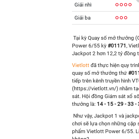
Giải nhì
Giải ba
Tại kỳ Quay số mở thưởng (
Power 6/55 kỳ
#01171
, Vie
Jackpot 2 hơn 12,2 tỷ đồng 
Vietlott
đã thực hiện quy tr
quay số mở thưởng thứ
#01
tiếp trên kênh truyền hình V
(https://vietlott.vn/) nhằm t
sát. Hội đồng Giám sát xổ s
thưởng là:
14 - 15 - 29 - 33 -
Như vậy, Jackpot 1 và jackp
chơi sẽ lựa chọn những cặp s
phẩm Vietlott Power 6/55. Li