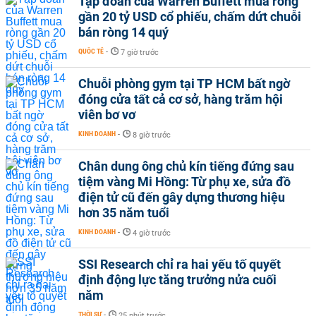
Tập đoàn của Warren Buffett mua ròng
gần 20 tỷ USD cổ phiếu, chấm dứt chuỗi
bán ròng 14 quý
QUỐC TẾ
-
7 giờ trước
Chuỗi phòng gym tại TP HCM bất ngờ
đóng cửa tất cả cơ sở, hàng trăm hội
viên bơ vơ
KINH DOANH
-
8 giờ trước
Chân dung ông chủ kín tiếng đứng sau
tiệm vàng Mi Hồng: Từ phụ xe, sửa đồ
điện tử cũ đến gây dựng thương hiệu
hơn 35 năm tuổi
KINH DOANH
-
4 giờ trước
SSI Research chỉ ra hai yếu tố quyết
định động lực tăng trưởng nửa cuối
năm
THỜI SỰ
-
25 phút trước