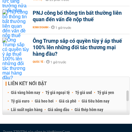
PNJ công bố thông tin bất thường liên
quan đến vấn đề nộp thuế
KINH DOANH
-
1 giờ trước
Ông Trump sắp có quyền tùy ý áp thuế
100% lên những đối tác thương mại
hàng đầu?
QUỐC TẾ
-
1 giờ trước
LIÊN KẾT NỔI BẬT
Giá vàng hôm nay
Tỷ giá ngoại tệ
Tỷ giá usd
Tỷ giá yen
Tỷ giá euro
Giá heo hơi
Giá cà phê
Giá tiêu hôm nay
Lãi suất ngân hàng
Giá xăng dầu
Giá thép hôm nay
Giá sầu riêng
Giá thịt heo
Giá gạo
Giá cao su
Best Retail Brokers
Diễn đàn đầu tư Việt Nam 2026
Trang TTĐTTH của công ty VietNewsCorp