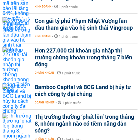
KINH DOANH
-
1 phút trước
Con gái tỷ phú Phạm Nhật Vượng lần
đầu tham gia vào hệ sinh thái Vingroup
KINH DOANH
-
1 phút trước
Hơn 227.000 tài khoản gia nhập thị
trường chứng khoán trong tháng 7 biến
động
CHỨNG KHOÁN
-
1 phút trước
Bamboo Capital và BCG Land bị hủy tư
cách công ty đại chúng
DOANH NGHIỆP
-
1 phút trước
Thị trường thường ‘phất lên’ trong tháng
8, nhóm ngành nào có tiềm năng dẫn
sóng?
CHỨNG KHOÁN
-
1 phút trước