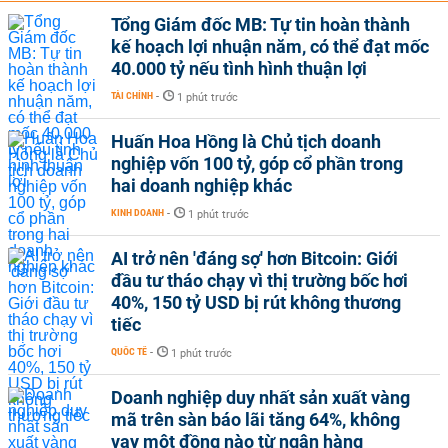
Tổng Giám đốc MB: Tự tin hoàn thành
kế hoạch lợi nhuận năm, có thể đạt mốc
40.000 tỷ nếu tình hình thuận lợi
TÀI CHÍNH
-
1 phút trước
Huấn Hoa Hồng là Chủ tịch doanh
nghiệp vốn 100 tỷ, góp cổ phần trong
hai doanh nghiệp khác
KINH DOANH
-
1 phút trước
AI trở nên 'đáng sợ' hơn Bitcoin: Giới
đầu tư tháo chạy vì thị trường bốc hơi
40%, 150 tỷ USD bị rút không thương
tiếc
QUỐC TẾ
-
1 phút trước
Doanh nghiệp duy nhất sản xuất vàng
mã trên sàn báo lãi tăng 64%, không
vay một đồng nào từ ngân hàng