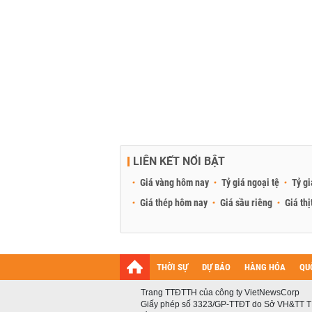
LIÊN KẾT NỔI BẬT
Giá vàng hôm nay
Tỷ giá ngoại tệ
Tỷ gi
Giá thép hôm nay
Giá sầu riêng
Giá thị
THỜI SỰ
DỰ BÁO
HÀNG HÓA
QU
Trang TTĐTTH của công ty VietNewsCorp
Giấy phép số 3323/GP-TTĐT do Sở VH&TT T