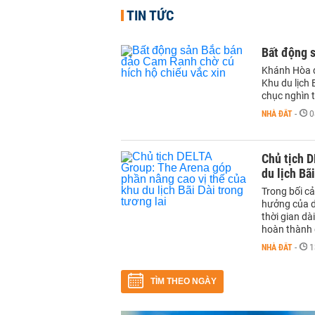
TIN TỨC
Bất động s
Khánh Hòa đ
Khu du lịch
chục nghìn 
NHÀ ĐẤT
-
0
Chủ tịch D
du lịch Bã
Trong bối c
hưởng của d
thời gian d
hoàn thành 
NHÀ ĐẤT
-
1
TÌM THEO NGÀY