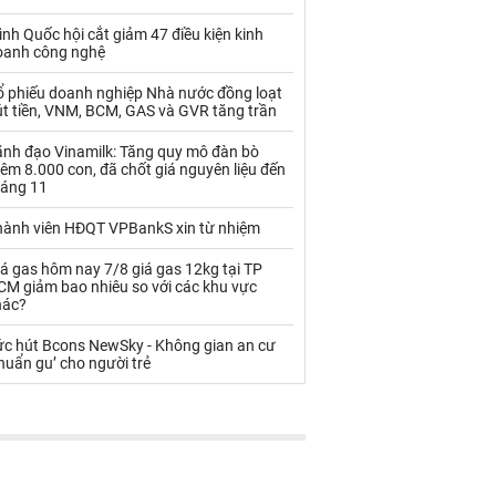
Palladium
Phân bón
ình Quốc hội cắt giảm 47 điều kiện kinh
Rau - Củ -Quả
Sắt thép
oanh công nghệ
Sữa
ổ phiếu doanh nghiệp Nhà nước đồng loạt
út tiền, VNM, BCM, GAS và GVR tăng trần
ãnh đạo Vinamilk: Tăng quy mô đàn bò
Than
Thức ăn chăn nuôi
êm 8.000 con, đã chốt giá nguyên liệu đến
háng 11
Thủy hải sản khác
Tôm
hành viên HĐQT VPBankS xin từ nhiệm
Vàng
á gas hôm nay 7/8 giá gas 12kg tại TP
CM giảm bao nhiêu so với các khu vực
VLXD khác
Xăng dầu
hác?
Xi măng - Clynker
ức hút Bcons NewSky - Không gian an cư
huẩn gu’ cho người trẻ