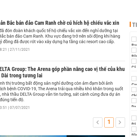
ản Bắc bán đảo Cam Ranh chờ cú hích hộ chiếu vắc xin
T
ã đón đoàn khách quốc tế hộ chiếu vắc xin đến nghỉ dưỡng tại
 Bắc bán đảo Cam Ranh. Khu vực đang trở nên sôi động khi hàng
tỷ đồng đã được rót vào xây dựng hạ tầng các resort cao cấp.
8:21 | 27/11/2021
ELTA Group: The Arena góp phần nâng cao vị thế của khu
i Dài trong tương lai
ảnh thị trường bất động sản nghỉ dưỡng còn ảm đạm bởi ảnh
ịch bệnh COVID-19, The Arena trải qua nhiều khó khăn trong suốt
ài, nhà thầu DELTA Group vẫn tin tưởng, sát cánh cùng đưa dự án
đúng tiến độ.
3:51 | 07/07/2021
1