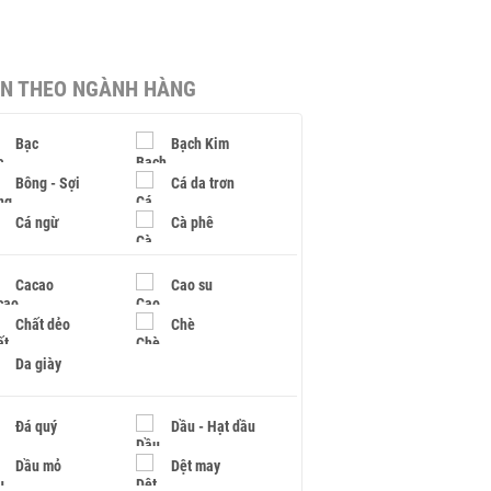
IN THEO NGÀNH HÀNG
Bạc
Bạch Kim
Bông - Sợi
Cá da trơn
Cá ngừ
Cà phê
Cacao
Cao su
Chất dẻo
Chè
Da giày
Đá quý
Dầu - Hạt dầu
Dầu mỏ
Dệt may