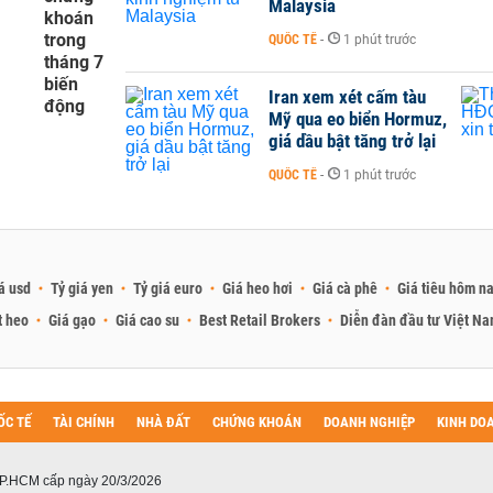
Malaysia
khoán
trong
QUỐC TẾ
-
1 phút trước
tháng 7
biến
Iran xem xét cấm tàu
động
Mỹ qua eo biển Hormuz,
giá dầu bật tăng trở lại
QUỐC TẾ
-
1 phút trước
á usd
Tỷ giá yen
Tỷ giá euro
Giá heo hơi
Giá cà phê
Giá tiêu hôm n
t heo
Giá gạo
Giá cao su
Best Retail Brokers
Diễn đàn đầu tư Việt N
ỐC TẾ
TÀI CHÍNH
NHÀ ĐẤT
CHỨNG KHOÁN
DOANH NGHIỆP
KINH DO
P.HCM cấp ngày 20/3/2026