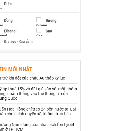
Điện
Đồng
Đường
Ethanol
Gạo
Gia súc - Gia cầm
Giấy
Gỗ
TIN MỚI NHẤT
Hạt điều
Hồ tiêu - Hạt tiêu
 trữ khí đốt của châu Âu thấp kỷ lục
Khí đốt
ỹ áp thuế 15% và đặt giá sàn với một nhóm
ng, nhắm thẳng vào thế thống trị của
Kim loại khác
Mắc ca
rung Quốc
Muối
Ngũ cốc
ấn Hoa Hồng chỉ trao 24 bồn nước tại Lai
âu cho chính quyền xã, không trao tiền
Nhựa - Hạt nhựa
hương Nam đóng cửa nhà sách tồn tại 44
ăm ở TP HCM