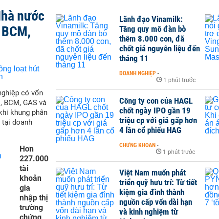
Nhà nước
Lãnh đạo Vinamilk:
, BCM,
Tăng quy mô đàn bò
thêm 8.000 con, đã
chốt giá nguyên liệu đến
tháng 11
DOANH NGHIỆP
-
1 phút trước
nghiệp có vốn
Công ty con của HAGL
M, BCM, GAS và
chốt ngày IPO gần 19
 khi khung phân
triệu cp với giá gấp hơn
 tại doanh
4 lần cổ phiếu HAG
CHỨNG KHOÁN
-
Hơn
1 phút trước
227.000
tài
Việt Nam muốn phát
khoản
triển quỹ hưu trí: Từ tiết
gia
kiệm gia đình thành
nhập thị
nguồn cấp vốn dài hạn
trường
và kinh nghiệm từ
chứng