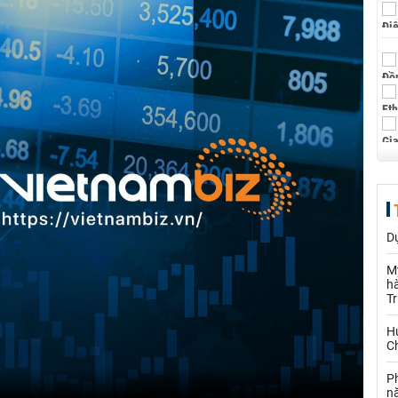
Dự
M
hà
T
Hu
Ch
P
n