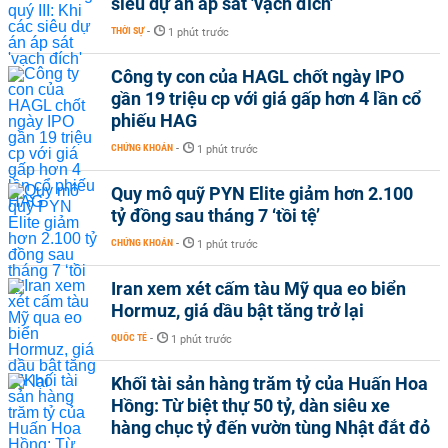
siêu dự án áp sát 'vạch đích'
THỜI SỰ
-
1 phút trước
Công ty con của HAGL chốt ngày IPO
gần 19 triệu cp với giá gấp hơn 4 lần cổ
phiếu HAG
CHỨNG KHOÁN
-
1 phút trước
Quy mô quỹ PYN Elite giảm hơn 2.100
tỷ đồng sau tháng 7 ‘tồi tệ’
CHỨNG KHOÁN
-
1 phút trước
Iran xem xét cấm tàu Mỹ qua eo biển
Hormuz, giá dầu bật tăng trở lại
QUỐC TẾ
-
1 phút trước
Khối tài sản hàng trăm tỷ của Huấn Hoa
Hồng: Từ biệt thự 50 tỷ, dàn siêu xe
hàng chục tỷ đến vườn tùng Nhật đắt đỏ