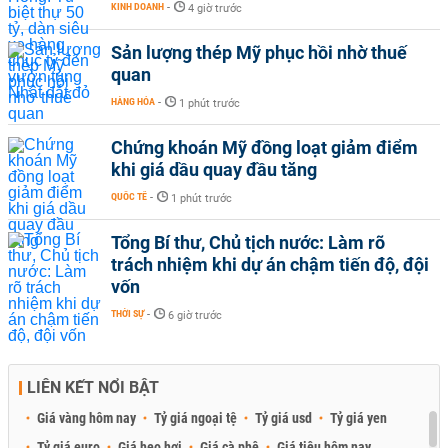
KINH DOANH
-
4 giờ trước
Sản lượng thép Mỹ phục hồi nhờ thuế
quan
HÀNG HÓA
-
1 phút trước
Chứng khoán Mỹ đồng loạt giảm điểm
khi giá dầu quay đầu tăng
QUỐC TẾ
-
1 phút trước
Tổng Bí thư, Chủ tịch nước: Làm rõ
trách nhiệm khi dự án chậm tiến độ, đội
vốn
THỜI SỰ
-
6 giờ trước
LIÊN KẾT NỔI BẬT
Giá vàng hôm nay
Tỷ giá ngoại tệ
Tỷ giá usd
Tỷ giá yen
Tỷ giá euro
Giá heo hơi
Giá cà phê
Giá tiêu hôm nay