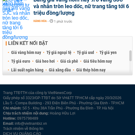
và nhẫn tròn leo dốc, nữ trang tăng tới 6
triệu đồng/lượng
HÀNG HÓA
-
1 phút trước
LIÊN KẾT NỔI BẬT
Giá vàng hôm nay
Tỷ giá ngoại tệ
Tỷ giá usd
Tỷ giá yen
Tỷ giá euro
Giá heo hơi
Giá cà phê
Giá tiêu hôm nay
Lãi suất ngân hàng
Giá xăng dầu
Giá thép hôm nay
Giá sầu riêng
Giá thịt heo
Giá gạo
Giá cao su
Best Retail Brokers
Diễn đàn đầu tư Việt Nam 2026
Trang TTĐTTH của công ty VietNewsCorp
Giấy phép số 3323/GP-TTĐT do Sở VH&TT TP.HCM cấp ngày 20/3/2026
Lầu 5 - Compa Building - 293 Điện Biên Phủ - Phường Gia Định - TP.HCM
Chi nhánh:
Số 5 - Khu 38A Trần Phú - Phường Ba Đình - TP. Hà Nội
Chịu trách nhiệm nội dung:
Hoàng Hữu Lợi
Hotline:
0975798489
Email:
info@vietnambiz.vn
Trách nhiệm về thông tin
DỊCH VỤ QUẢNG CÁO