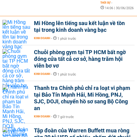
THỜI SỰ
-
14:06 | 30/06/2026
Mi Hồng lên tiếng sau kết luận về tồn
tại trong kinh doanh vàng bạc
KINH DOANH
-
1 phút trước
Chuỗi phòng gym tại TP HCM bất ngờ
đóng cửa tất cả cơ sở, hàng trăm hội
viên bơ vơ
KINH DOANH
-
1 phút trước
Thanh tra Chính phủ chỉ ra loạt vi phạm
tại Bảo Tín Mạnh Hải, Mi Hồng, PNJ,
SJC, DOJI, chuyển hồ sơ sang Bộ Công
an
KINH DOANH
-
7 giờ trước
Tập đoàn của Warren Buffett mua ròng