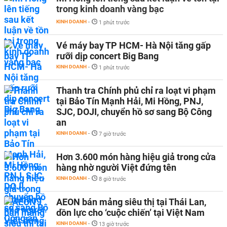
trong kinh doanh vàng bạc
KINH DOANH
-
1 phút trước
Vé máy bay TP HCM- Hà Nội tăng gấp
rưỡi dịp concert Big Bang
KINH DOANH
-
1 phút trước
Thanh tra Chính phủ chỉ ra loạt vi phạm
tại Bảo Tín Mạnh Hải, Mi Hồng, PNJ,
SJC, DOJI, chuyển hồ sơ sang Bộ Công
an
KINH DOANH
-
7 giờ trước
Hơn 3.600 món hàng hiệu giả trong cửa
hàng nhờ người Việt đứng tên
KINH DOANH
-
8 giờ trước
AEON bán mảng siêu thị tại Thái Lan,
dồn lực cho ‘cuộc chiến’ tại Việt Nam
KINH DOANH
-
13 giờ trước