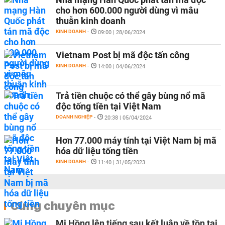
cho hơn 600.000 người dùng vì mâu
thuẫn kinh doanh
KINH DOANH
-
09:00 | 28/06/2024
Vietnam Post bị mã độc tấn công
KINH DOANH
-
14:00 | 04/06/2024
Trả tiền chuộc có thể gây bùng nổ mã
độc tống tiền tại Việt Nam
DOANH NGHIỆP
-
20:38 | 05/04/2024
Hơn 77.000 máy tính tại Việt Nam bị mã
hóa dữ liệu tống tiền
KINH DOANH
-
11:40 | 31/05/2023
Cùng chuyên mục
Mi Hồng lên tiếng sau kết luận về tồn tại