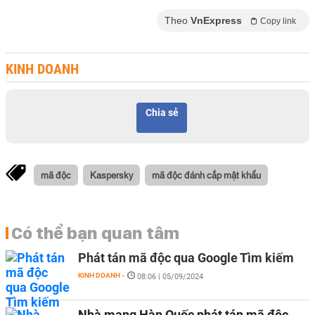
Theo
VnExpress
Copy link
KINH DOANH
Chia sẻ
mã độc
Kaspersky
mã độc đánh cắp mật khẩu
Có thể bạn quan tâm
Phát tán mã độc qua Google Tìm kiếm
KINH DOANH
-
08:06 | 05/09/2024
Nhà mạng Hàn Quốc phát tán mã độc