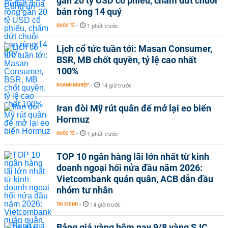
gần 20 tỷ USD cổ phiếu, chấm dứt chuỗi
bán ròng 14 quý
QUỐC TẾ
-
1 phút trước
Lịch cổ tức tuần tới: Masan Consumer,
BSR, MB chốt quyền, tỷ lệ cao nhất
100%
DOANH NGHIỆP
-
14 giờ trước
Iran đòi Mỹ rút quân để mở lại eo biển
Hormuz
QUỐC TẾ
-
1 phút trước
TOP 10 ngân hàng lãi lớn nhất từ kinh
doanh ngoại hối nửa đầu năm 2026:
Vietcombank quán quân, ACB dẫn đầu
nhóm tư nhân
TÀI CHÍNH
-
14 giờ trước
Bảng giá vàng hôm nay 9/8 vàng SJC