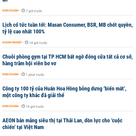
KINH DOANH
-
7 giờ trước
Lịch cổ tức tuần tới: Masan Consumer, BSR, MB chốt quyền,
tỷ lệ cao nhất 100%
DOANH NGHIỆP
-
14 giờ trước
Chuỗi phòng gym tại TP HCM bất ngờ đóng cửa tất cả cơ sở,
hàng trăm hội viên bơ vơ
KINH DOANH
-
1 phút trước
Công ty 100 tỷ của Huấn Hoa Hồng bỗng dưng ‘biến mất’,
một công ty khác đã giải thể
KINH DOANH
-
19 giờ trước
AEON bán mảng siêu thị tại Thái Lan, dồn lực cho ‘cuộc
chiến’ tại Việt Nam