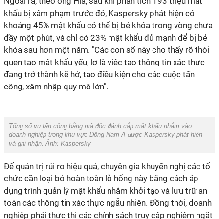
Ngoài ra, theo ông Hia, sau khi phân tích 193 triệu mật
khẩu bị xâm phạm trước đó, Kaspersky phát hiện có
khoảng 45% mật khẩu có thể bị bẻ khóa trong vòng chưa
đầy một phút, và chỉ có 23% mật khẩu đủ mạnh để bị bẻ
khóa sau hơn một năm. "Các con số này cho thấy rõ thói
quen tạo mật khẩu yếu, lơ là việc tạo thông tin xác thực
đang trở thành kẽ hở, tạo điều kiện cho các cuộc tấn
công, xâm nhập quy mô lớn".
Tổng số vụ tấn công bằng mã độc đánh cắp mật khẩu nhắm vào
doanh nghiệp trong khu vực Đông Nam Á được Kaspersky phát hiện
và ghi nhận. Ảnh: Kaspersky
Để quản trị rủi ro hiệu quả, chuyên gia khuyến nghị các tổ
chức cần loại bỏ hoàn toàn lỗ hổng này bằng cách áp
dụng trình quản lý mật khẩu nhằm khởi tạo và lưu trữ an
toàn các thông tin xác thực ngẫu nhiên. Đồng thời, doanh
nghiệp phải thực thi các chính sách truy cập nghiêm ngặt