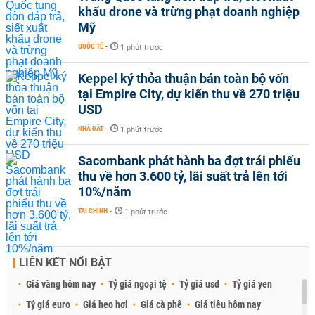
khẩu drone và trừng phạt doanh nghiệp
Mỹ
QUỐC TẾ
-
1 phút trước
Keppel ký thỏa thuận bán toàn bộ vốn
tại Empire City, dự kiến thu về 270 triệu
USD
NHÀ ĐẤT
-
1 phút trước
Sacombank phát hành ba đợt trái phiếu
thu về hơn 3.600 tỷ, lãi suất trả lên tới
10%/năm
TÀI CHÍNH
-
1 phút trước
LIÊN KẾT NỔI BẬT
Giá vàng hôm nay
Tỷ giá ngoại tệ
Tỷ giá usd
Tỷ giá yen
Tỷ giá euro
Giá heo hơi
Giá cà phê
Giá tiêu hôm nay