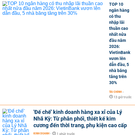
TOP 10
ngân hàng
có thu
nhập lãi
thuần cao
nhất nửa
đầu năm
2026:
VietinBank
vươn lên
dẫn đầu, 5
nhà băng
tăng trên
30%
TÀI CHÍNH
-
13 giờ trước
'Đế chế’ kinh doanh hàng xa xỉ của Lý
Nhã Kỳ: Từ phân phối, thiết kế kim
cương đến thời trang, phụ kiện cao cấp
KINH DOANH
-
1 phút trước