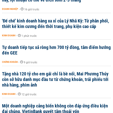
DOANH NGHIỆP
-
16 giờ trước
'Đế chế’ kinh doanh hàng xa xỉ của Lý Nhã Kỳ: Từ phân phối,
thiết kế kim cương đến thời trang, phụ kiện cao cấp
KINH DOANH
-
1 phút trước
Tự doanh tiếp tục xả ròng hơn 700 tỷ đồng, tâm điểm hướng
đến GEE
CHỨNG KHOÁN
-
9 giờ trước
Tặng nhà 120 tỷ cho em gái chỉ là bề nổi, Mai Phương Thúy
còn sở hữu danh mục đầu tư từ chứng khoán, trái phiếu tới
nhà hàng, phim ảnh
KINH DOANH
-
12 giờ trước
Một doanh nghiệp cảng biển không còn đáp ứng điều kiện
đại chúng, VietinBank quyết tâm thoái vốn