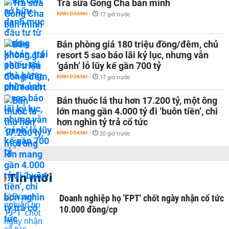
Trà sữa Gong Cha bán mình
KINH DOANH
-
17 giờ trước
Bán phòng giá 180 triệu đồng/đêm, chủ
resort 5 sao báo lãi kỷ lục, nhưng vẫn
‘gánh’ lỗ lũy kế gần 700 tỷ
KINH DOANH
-
17 giờ trước
Bán thuốc lá thu hơn 17.200 tỷ, một ông
lớn mang gần 4.000 tỷ đi ‘buôn tiền’, chi
hơn nghìn tỷ trả cổ tức
KINH DOANH
-
20 giờ trước
Tin mới
Doanh nghiệp họ 'FPT' chốt ngày nhận cổ tức
10.000 đồng/cp