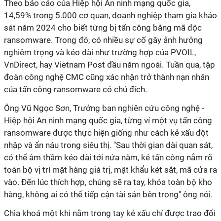
Theo báo cáo của Hiệp hội An ninh mạng quốc gia,
14,59% trong 5.000 cơ quan, doanh nghiệp tham gia khảo
sát năm 2024 cho biết từng bị tấn công bằng mã độc
ransomware. Trong đó, có nhiều sự cố gây ảnh hưởng
nghiêm trọng và kéo dài như trường hợp của PVOIL,
VnDirect, hay Vietnam Post đầu năm ngoái. Tuần qua, tập
đoàn công nghệ CMC cũng xác nhận trở thành nạn nhân
của tấn công ransomware có chủ đích.
Ông Vũ Ngọc Sơn, Trưởng ban nghiên cứu công nghệ -
Hiệp hội An ninh mạng quốc gia, từng ví một vụ tấn công
ransomware được thực hiện giống như cách kẻ xấu đột
nhập và ẩn náu trong siêu thị. "Sau thời gian dài quan sát,
có thể âm thầm kéo dài tới nửa năm, kẻ tấn công nắm rõ
toàn bộ vị trí mặt hàng giá trị, mật khẩu két sắt, mã cửa ra
vào. Đến lúc thích hợp, chúng sẽ ra tay, khóa toàn bộ kho
hàng, không ai có thể tiếp cận tài sản bên trong" ông nói.
Chìa khoá một khi nằm trong tay kẻ xấu chỉ được trao đổi