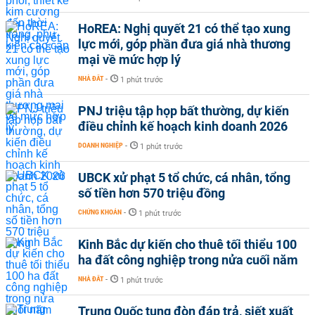
HoREA: Nghị quyết 21 có thể tạo xung
lực mới, góp phần đưa giá nhà thương
mại về mức hợp lý
NHÀ ĐẤT
-
1 phút trước
PNJ triệu tập họp bất thường, dự kiến
điều chỉnh kế hoạch kinh doanh 2026
DOANH NGHIỆP
-
1 phút trước
UBCK xử phạt 5 tổ chức, cá nhân, tổng
số tiền hơn 570 triệu đồng
CHỨNG KHOÁN
-
1 phút trước
Kinh Bắc dự kiến cho thuê tối thiểu 100
ha đất công nghiệp trong nửa cuối năm
NHÀ ĐẤT
-
1 phút trước
Trung Quốc tung đòn đáp trả, siết xuất