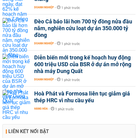
DOANH NGHIỆP
-
1 phút trước
Đèo Cả báo lãi hơn 700 tỷ đồng nửa đầu
năm, nghiên cứu loạt dự án 350.000 tỷ
đồng
DOANH NGHIỆP
-
1 phút trước
Diễn biến mới trong kế hoạch huy động
600 triệu USD của BSR ở dự án mở rộng
nhà máy Dung Quất
DOANH NGHIỆP
-
1 phút trước
Hoà Phát và Formosa liên tục giảm giá
thép HRC vì nhu cầu yếu
HÀNG HÓA
-
1 phút trước
LIÊN KẾT NỔI BẬT