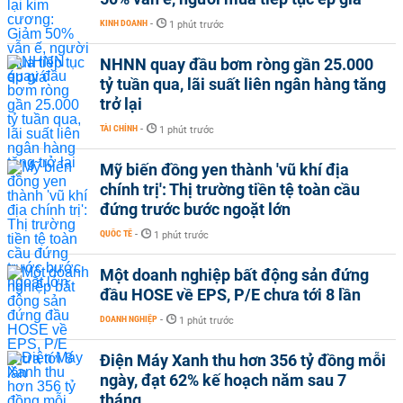
KINH DOANH
-
1 phút trước
NHNN quay đầu bơm ròng gần 25.000
tỷ tuần qua, lãi suất liên ngân hàng tăng
trở lại
TÀI CHÍNH
-
1 phút trước
Mỹ biến đồng yen thành 'vũ khí địa
chính trị': Thị trường tiền tệ toàn cầu
đứng trước bước ngoặt lớn
QUỐC TẾ
-
1 phút trước
Một doanh nghiệp bất động sản đứng
đầu HOSE về EPS, P/E chưa tới 8 lần
DOANH NGHIỆP
-
1 phút trước
Điện Máy Xanh thu hơn 356 tỷ đồng mỗi
ngày, đạt 62% kế hoạch năm sau 7
tháng