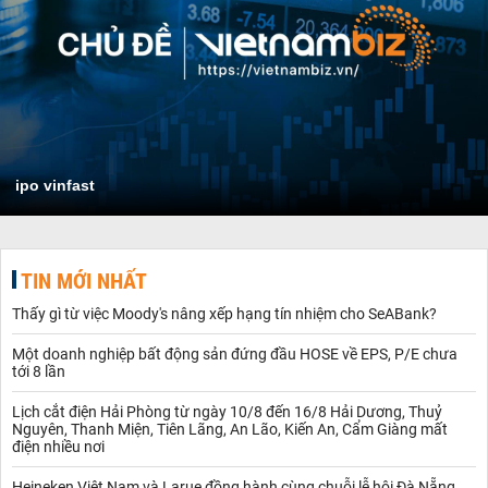
ipo vinfast
TIN MỚI NHẤT
Thấy gì từ việc Moody's nâng xếp hạng tín nhiệm cho SeABank?
Một doanh nghiệp bất động sản đứng đầu HOSE về EPS, P/E chưa
tới 8 lần
Lịch cắt điện Hải Phòng từ ngày 10/8 đến 16/8 Hải Dương, Thuỷ
Nguyên, Thanh Miện, Tiên Lãng, An Lão, Kiến An, Cẩm Giàng mất
điện nhiều nơi
Heineken Việt Nam và Larue đồng hành cùng chuỗi lễ hội Đà Nẵng,