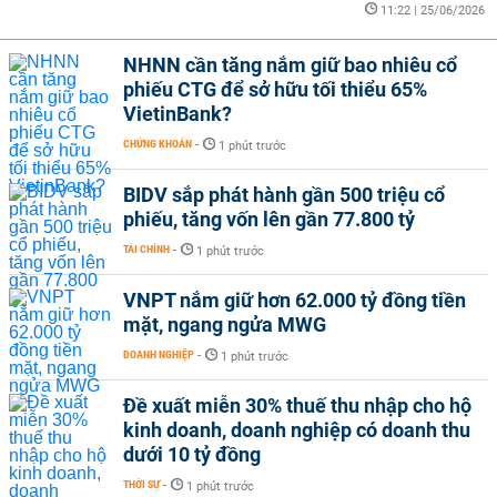
11:22 | 25/06/2026
NHNN cần tăng nắm giữ bao nhiêu cổ
phiếu CTG để sở hữu tối thiểu 65%
VietinBank?
CHỨNG KHOÁN
-
1 phút trước
BIDV sắp phát hành gần 500 triệu cổ
phiếu, tăng vốn lên gần 77.800 tỷ
TÀI CHÍNH
-
1 phút trước
VNPT nắm giữ hơn 62.000 tỷ đồng tiền
mặt, ngang ngửa MWG
DOANH NGHIỆP
-
1 phút trước
Đề xuất miễn 30% thuế thu nhập cho hộ
kinh doanh, doanh nghiệp có doanh thu
dưới 10 tỷ đồng
THỜI SỰ
-
1 phút trước