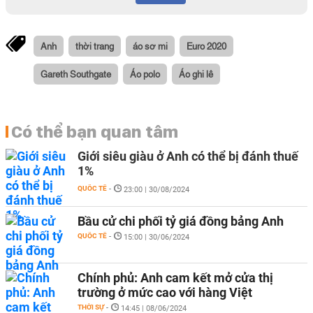
Anh
thời trang
áo sơ mi
Euro 2020
Gareth Southgate
Áo polo
Áo ghi lê
Có thể bạn quan tâm
Giới siêu giàu ở Anh có thể bị đánh thuế
1%
QUỐC TẾ
-
23:00 | 30/08/2024
Bầu cử chi phối tỷ giá đồng bảng Anh
QUỐC TẾ
-
15:00 | 30/06/2024
Chính phủ: Anh cam kết mở cửa thị
trường ở mức cao với hàng Việt
THỜI SỰ
-
14:45 | 08/06/2024