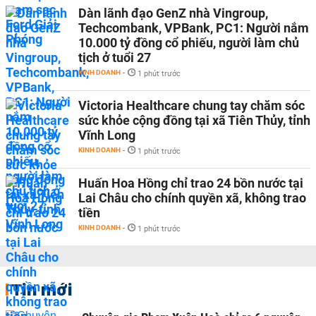
Dàn lãnh đạo GenZ nhà Vingroup,
Techcombank, VPBank, PC1: Người nắm
10.000 tỷ đồng cổ phiếu, người làm chủ
tịch ở tuổi 27
KINH DOANH
-
1 phút trước
Victoria Healthcare chung tay chăm sóc
sức khỏe cộng đồng tại xã Tiên Thủy, tỉnh
Vĩnh Long
KINH DOANH
-
1 phút trước
Huấn Hoa Hồng chỉ trao 24 bồn nước tại
Lai Châu cho chính quyền xã, không trao
tiền
KINH DOANH
-
1 phút trước
Tin mới