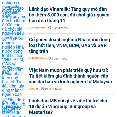
Lãnh đạo Vinamilk: Tăng quy mô đàn
bò thêm 8.000 con, đã chốt giá nguyên
liệu đến tháng 11
DOANH NGHIỆP
-
1 phút trước
Cổ phiếu doanh nghiệp Nhà nước đồng
loạt hút tiền, VNM, BCM, GAS và GVR
tăng trần
CHỨNG KHOÁN
-
1 phút trước
Việt Nam muốn phát triển quỹ hưu trí:
Từ tiết kiệm gia đình thành nguồn cấp
vốn dài hạn và kinh nghiệm từ Malaysia
QUỐC TẾ
-
19 phút trước
Lãnh đạo MB nói gì về việc tài trợ cho
18 dự án Vingroup, Sungroup và
Masterise?