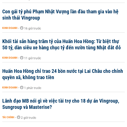
Con gái tỷ phú Phạm Nhật Vượng lần đầu tham gia vào hệ
sinh thái Vingroup
KINH DOANH
-
16 giờ trước
Khối tài sản hàng trăm tỷ của Huấn Hoa Hồng: Từ biệt thự
50 tỷ, dàn siêu xe hàng chục tỷ đến vườn tùng Nhật đắt đỏ
KINH DOANH
-
11 giờ trước
Huấn Hoa Hồng chỉ trao 24 bồn nước tại Lai Châu cho chính
quyền xã, không trao tiền
KINH DOANH
-
1 phút trước
Lãnh đạo MB nói gì về việc tài trợ cho 18 dự án Vingroup,
Sungroup và Masterise?
TÀI CHÍNH
-
2 giờ trước