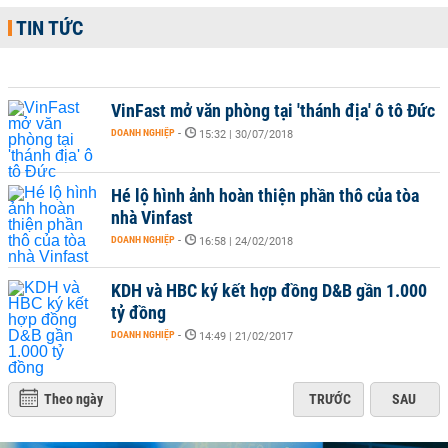
TIN TỨC
VinFast mở văn phòng tại 'thánh địa' ô tô Đức
DOANH NGHIỆP
-
15:32 | 30/07/2018
Hé lộ hình ảnh hoàn thiện phần thô của tòa
nhà Vinfast
DOANH NGHIỆP
-
16:58 | 24/02/2018
KDH và HBC ký kết hợp đồng D&B gần 1.000
tỷ đồng
DOANH NGHIỆP
-
14:49 | 21/02/2017
Theo ngày
TRƯỚC
SAU