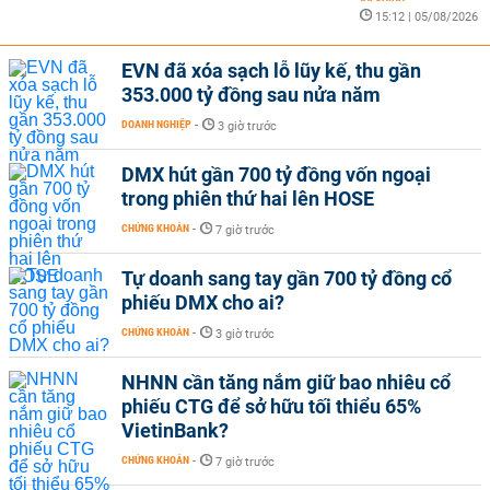
15:12 | 05/08/2026
EVN đã xóa sạch lỗ lũy kế, thu gần
353.000 tỷ đồng sau nửa năm
DOANH NGHIỆP
-
3 giờ trước
DMX hút gần 700 tỷ đồng vốn ngoại
trong phiên thứ hai lên HOSE
CHỨNG KHOÁN
-
7 giờ trước
Tự doanh sang tay gần 700 tỷ đồng cổ
phiếu DMX cho ai?
CHỨNG KHOÁN
-
3 giờ trước
NHNN cần tăng nắm giữ bao nhiêu cổ
phiếu CTG để sở hữu tối thiểu 65%
VietinBank?
CHỨNG KHOÁN
-
7 giờ trước