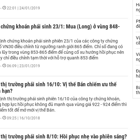
Hà
-
22:01 | 24/01/2019
n
PN
 chứng khoán phái sinh 23/1: Mua (Long) ở vùng 848-
đ
Vậ
ịnh chứng khoán phái sinh phiên 23/1 của các công ty chứng
că
số VN30 điều chỉnh từ ngưỡng ranh giới 865 điểm. Chỉ số đang có
ch lũy trong vùng 853-865 điểm để củng cố xu hướng hồi phục nên
V
y chỉ điều chỉnh tạm thời với hỗ trợ quanh 853 điểm
n
-
06:09 | 23/01/2019
Đạ
hà
thị trường phái sinh 16/10: Vị thế Bán chiếm ưu thế
Bả
n hạn?
th
ịnh thị trường phái sinh phiên 16/10 của công ty chứng khoán,
g hợp lực hồi phục không đủ mạnh qua vùng giá 922 - 924 điểm thì
iểm tốt để mở mới vị thế Bán.
-
09:25 | 16/10/2018
thị trường phái sinh 8/10: Hồi phục nhẹ vào phiên sáng?