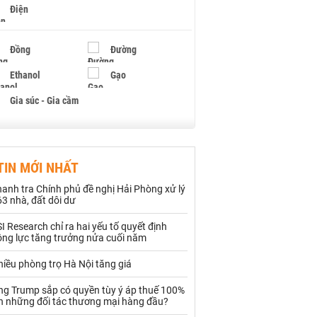
Điện
Đồng
Đường
Ethanol
Gạo
Gia súc - Gia cầm
Giấy
Gỗ
TIN MỚI NHẤT
Hạt điều
Hồ tiêu - Hạt tiêu
anh tra Chính phủ đề nghị Hải Phòng xử lý
Khí đốt
3 nhà, đất dôi dư
I Research chỉ ra hai yếu tố quyết định
Kim loại khác
Mắc ca
ộng lực tăng trưởng nửa cuối năm
Muối
Ngũ cốc
iều phòng trọ Hà Nội tăng giá
Nhựa - Hạt nhựa
ng Trump sắp có quyền tùy ý áp thuế 100%
ên những đối tác thương mại hàng đầu?