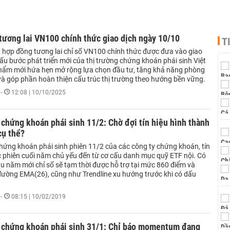
tương lai VN100 chính thức giao dịch ngày 10/10
T
 hợp đồng tương lai chỉ số VN100 chính thức được đưa vào giao
ấu bước phát triển mới của thị trường chứng khoán phái sinh Việt
ẩm mới hứa hẹn mở rộng lựa chọn đầu tư, tăng khả năng phòng
 và góp phần hoàn thiện cấu trúc thị trường theo hướng bền vững.
-
12:08 | 10/10/2025
chứng khoán phái sinh 11/2: Chờ đợi tín hiệu hình thành
cụ thể?
hứng khoán phái sinh phiên 11/2 của các công ty chứng khoán, tín
ực phiên cuối năm chủ yếu đến từ cơ cấu danh mục quỹ ETF nội. Có
u năm mới chỉ số sẽ tạm thời được hỗ trợ tại mức 860 điểm và
i đường EMA(26), cũng như Trendline xu hướng trước khi có dấu
.
-
08:15 | 10/02/2019
 chứng khoán phái sinh 31/1: Chỉ báo momentum đang