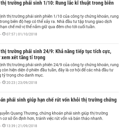
thị trường phái sinh 1/10: Rung lắc kĩ thuật trong biên
ịnh thị trường phái sinh phiên 1/10 của công ty chứng khoán, rung
 trong biên độ hẹp có thể xảy ra. Nhà đầu tư tập trung giao dịch
 hạn chế mở vị thể nắm giữ qua đêm cho tới cuối tuần.
-
07:57 | 01/10/2018
thị trường phái sinh 24/9: Khả năng tiếp tục tích cực,
 xem xét tăng tỉ trọng
ịnh thị trường phái sinh phiên 24/9 của công ty chứng khoán, rung
 còn hiện diện ở phiên đầu tuần, đây là cơ hội để các nhà đầu tư
g tỷ trọng cho danh mục.
-
20:23 | 23/09/2018
n phái sinh giúp hạn chế rút vốn khỏi thị trường chứng
uyễn Quang Thương, chứng khoán phái sinh giúp thị trường
 cơ sở ổn định hơn, tránh việc rút vốn và bán tháo nhanh.
-
13:39 | 21/09/2018