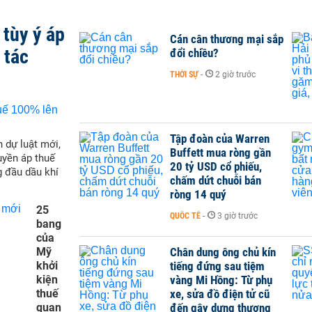
tùy ý áp
Cán cân thương mại sắp
 tác
đổi chiều?
THỜI SỰ
-
2 giờ trước
Tập đoàn của Warren
 dự luật mới,
Buffett mua ròng gần
yền áp thuế
20 tỷ USD cổ phiếu,
g đầu dầu khí
chấm dứt chuỗi bán
ròng 14 quý
25
QUỐC TẾ
-
3 giờ trước
bang
của
Mỹ
Chân dung ông chủ kín
khởi
tiếng đứng sau tiệm
kiện
vàng Mi Hồng: Từ phụ
thuế
xe, sửa đồ điện tử cũ
quan
đến gây dựng thương