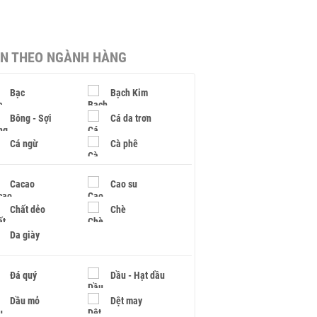
IN THEO NGÀNH HÀNG
Bạc
Bạch Kim
Bông - Sợi
Cá da trơn
Cá ngừ
Cà phê
Cacao
Cao su
Chất dẻo
Chè
Da giày
Đá quý
Dầu - Hạt dầu
Dầu mỏ
Dệt may