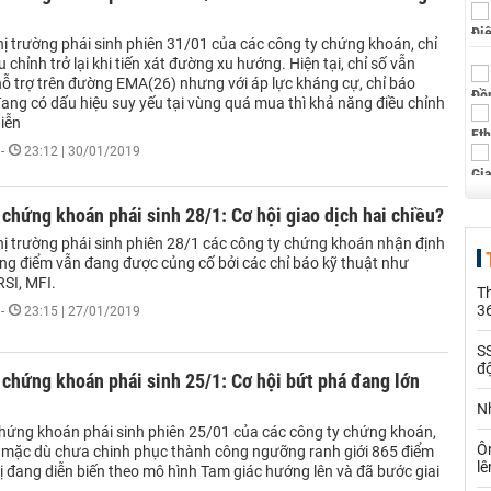
ị trường phái sinh phiên 31/01 của các công ty chứng khoán, chỉ
 chỉnh trở lại khi tiến xát đường xu hướng. Hiện tại, chỉ số vẫn
ỗ trợ trên đường EMA(26) nhưng với áp lực kháng cự, chỉ báo
đang có dấu hiệu suy yếu tại vùng quá mua thì khả năng điều chỉnh
diễn
-
23:12 | 30/01/2019
chứng khoán phái sinh 28/1: Cơ hội giao dịch hai chiều?
hị trường phái sinh phiên 28/1 các công ty chứng khoán nhận định
ng điểm vẫn đang được củng cố bởi các chỉ báo kỹ thuật như
RSI, MFI.
Th
36
-
23:15 | 27/01/2019
SS
đ
chứng khoán phái sinh 25/1: Cơ hội bứt phá đang lớn
Nh
hứng khoán phái sinh phiên 25/01 của các công ty chứng khoán,
Ô
 mặc dù chưa chinh phục thành công ngưỡng ranh giới 865 điểm
l
ị đang diễn biến theo mô hình Tam giác hướng lên và đã bước giai