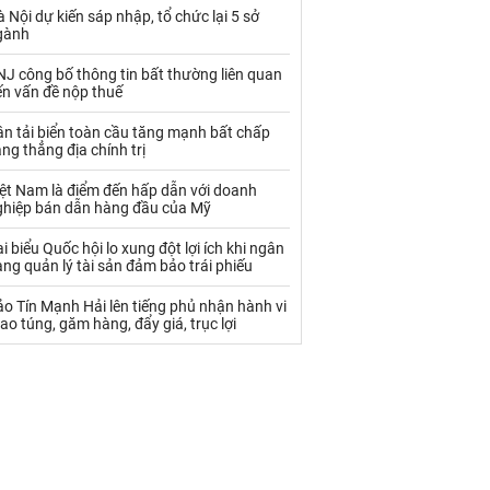
Palladium
Phân bón
 Nội dự kiến sáp nhập, tổ chức lại 5 sở
gành
Rau - Củ -Quả
Sắt thép
J công bố thông tin bất thường liên quan
Sữa
ến vấn đề nộp thuế
n tải biển toàn cầu tăng mạnh bất chấp
ng thẳng địa chính trị
Than
Thức ăn chăn nuôi
iệt Nam là điểm đến hấp dẫn với doanh
Thủy hải sản khác
Tôm
ghiệp bán dẫn hàng đầu của Mỹ
Vàng
i biểu Quốc hội lo xung đột lợi ích khi ngân
ng quản lý tài sản đảm bảo trái phiếu
VLXD khác
Xăng dầu
o Tín Mạnh Hải lên tiếng phủ nhận hành vi
ao túng, găm hàng, đẩy giá, trục lợi
Xi măng - Clynker