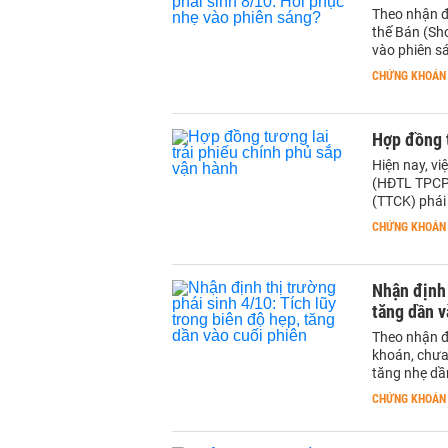
Theo nhận đị
thế Bán (Sho
vào phiên s
CHỨNG KHOÁN
Hợp đồng t
Hiện nay, vi
(HĐTL TPCP)
(TTCK) phái
CHỨNG KHOÁN
Nhận định 
tăng dần v
Theo nhận đ
khoán, chưa 
tăng nhẹ dần
CHỨNG KHOÁN