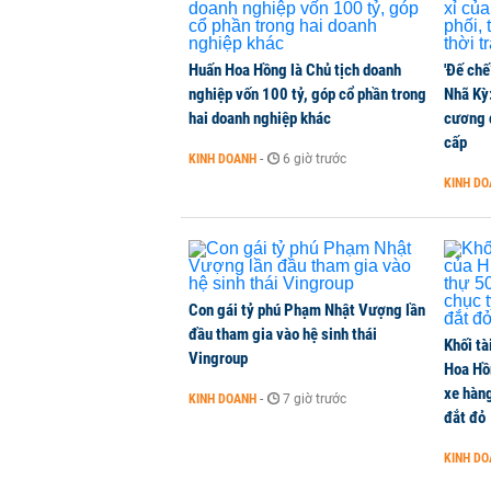
THỜI SỰ
-
3 giờ trước
Huấn Hoa Hồng là Chủ tịch doanh
'Đế chế
Chủ tịch Vietcombank: Không thể q
nghiệp vốn 100 tỷ, góp cổ phần trong
Nhã Kỳ:
TÀI CHÍNH
-
3 giờ trước
hai doanh nghiệp khác
cương đ
cấp
KINH DOANH
-
6 giờ trước
Hàng trăm người sập bẫy nhà ở xã 
KINH D
NHÀ ĐẤT
-
4 giờ trước
Con gái tỷ phú Phạm Nhật Vượng lần
đầu tham gia vào hệ sinh thái
Khối tà
Vingroup
Hoa Hồn
xe hàn
KINH DOANH
-
7 giờ trước
đắt đỏ
KINH D