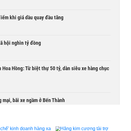
iểm khi giá dầu quay đầu tăng
xã hội nghìn tỷ đồng
n Hoa Hồng: Từ biệt thự 50 tỷ, dàn siêu xe hàng chục
 mại, bãi xe ngầm ở Bến Thành
 Hồng, mở không gian phát triển cho Hà Nội