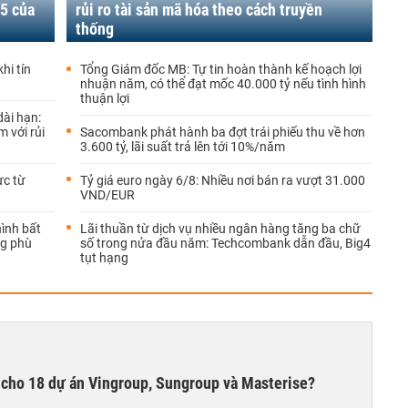
5 của
rủi ro tài sản mã hóa theo cách truyền
thống
hi tín
Tổng Giám đốc MB: Tự tin hoàn thành kế hoạch lợi
nhuận năm, có thể đạt mốc 40.000 tỷ nếu tình hình
thuận lợi
dài hạn:
 với rủi
Sacombank phát hành ba đợt trái phiếu thu về hơn
3.600 tỷ, lãi suất trả lên tới 10%/năm
ực từ
Tỷ giá euro ngày 6/8: Nhiều nơi bán ra vượt 31.000
VND/EUR
hình bất
Lãi thuần từ dịch vụ nhiều ngân hàng tăng ba chữ
ng phù
số trong nửa đầu năm: Techcombank dẫn đầu, Big4
tụt hạng
ợ cho 18 dự án Vingroup, Sungroup và Masterise?