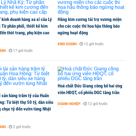
’ kinh doanh hàng xa xỉ của Lý
Hãng kim cương tài trợ vương miện
uản lý rủi ro tài sản mã hóa theo cách truyền thống
 Từ phân phối, thiết kế kim
cho các cuộc thi hoa hậu thông báo
ến thời trang, phụ kiện cao
ngừng hoạt động
KINH DOANH
-
12 giờ trước
hội và 4 dự án 'ma' ở TP HCM
OANH
-
17 giờ trước
Hoá chất Đức Giang công bố hai ứng
viên HĐQT, cổ phiếu DGC tăng trần
i sản hàng trăm tỷ của Huấn
g: Từ biệt thự 50 tỷ, dàn siêu
DOANH NGHIỆP
-
12 giờ trước
g chục tỷ đến vườn tùng Nhật
OANH
-
2 giờ trước