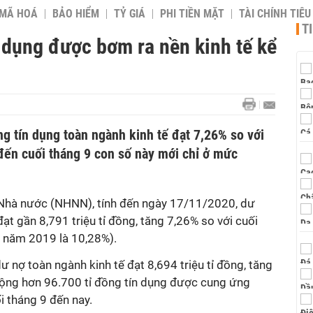
 MÃ HOÁ
BẢO HIỂM
TỶ GIÁ
PHI TIỀN MẶT
TÀI CHÍNH TIÊ
T
 dụng được bơm ra nền kinh tế kể
g tín dụng toàn ngành kinh tế đạt 7,26% so với
đến cuối tháng 9 con số này mới chỉ ở mức
 Nhà nước (NHNN), tính đến ngày 17/11/2020, dư
đạt gần 8,791 triệu tỉ đồng, tăng 7,26% so với cuối
ì năm 2019 là 10,28%).
ư nợ toàn ngành kinh tế đạt 8,694 triệu tỉ đồng, tăng
cộng hơn 96.700 tỉ đồng tín dụng được cung ứng
i tháng 9 đến nay.