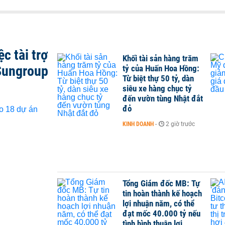
c tài trợ
Khối tài sản hàng trăm
Sungroup
tỷ của Huấn Hoa Hồng:
Từ biệt thự 50 tỷ, dàn
siêu xe hàng chục tỷ
đến vườn tùng Nhật đắt
đỏ
KINH DOANH
-
2 giờ trước
Tổng Giám đốc MB: Tự
tin hoàn thành kế hoạch
lợi nhuận năm, có thể
đạt mốc 40.000 tỷ nếu
tình hình thuận lợi