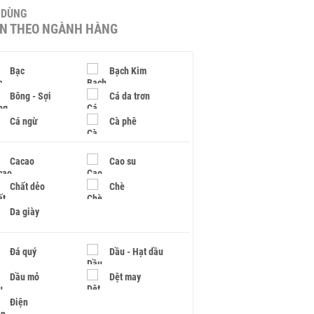
U DÙNG
IN THEO NGÀNH HÀNG
Bạc
Bạch Kim
Bông - Sợi
Cá da trơn
Cá ngừ
Cà phê
Cacao
Cao su
Chất dẻo
Chè
Da giày
Đá quý
Dầu - Hạt dầu
Dầu mỏ
Dệt may
Điện