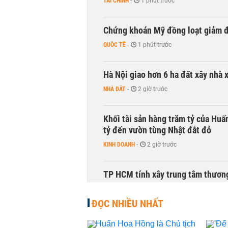
TÀI CHÍNH
-
1 phút trước
Chứng khoán Mỹ đồng loạt giảm đ
QUỐC TẾ
-
1 phút trước
Hà Nội giao hơn 6 ha đất xây nhà 
NHÀ ĐẤT
-
2 giờ trước
Khối tài sản hàng trăm tỷ của Huấ
tỷ đến vườn tùng Nhật đắt đỏ
KINH DOANH
-
2 giờ trước
TP HCM tính xây trung tâm thương
THỜI SỰ
-
3 giờ trước
ĐỌC NHIỀU NHẤT
Chuyên gia hiến kế tái thiết sông