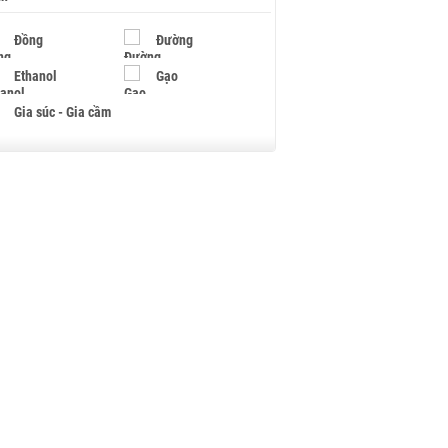
Đồng
Đường
Ethanol
Gạo
Gia súc - Gia cầm
Giấy
Gỗ
Hạt điều
Hồ tiêu - Hạt tiêu
Khí đốt
Kim loại khác
Mắc ca
Muối
Ngũ cốc
Nhựa - Hạt nhựa
Palladium
Phân bón