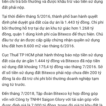
tiền chi trả bồi thường và được khấu trừ vào tiền sử dụng
đất phải nộp.
Tại thời điểm tháng 5/2016, thành phố ban hành quyết
định phê duyệt giá đất của dự án là 1.443 tỷ đồng. Chi phí
bồi thường hỗ trợ tại dự án khu tứ giác hơn 1.268 tỷ
đồng, quận 1 dùng kinh phí của Bitexco để thực hiện. Chủ
đầu tư dự án được cấp giấy chứng nhận quyền sử dụng
khu đất hơn 8.600 m2 vào tháng 6/2016.
Cục Thuế TP HCM phát hành thông báo nộp tiền sử dụng
đất của dự án gần 1.444 tỷ đồng và Bitexco đã nộp tiền
sử dụng đất khoảng 175,4 tỷ đồng vào tháng 7/2016. Sở
dĩ số tiền sử dụng đất Bitexco phải nộp chưa đến 200 tỷ
đồng là do đã trừ chi phí bồi thường doanh nghiệp tạm
ứng từ trước.
Đến tháng 7/2018, Tập đoàn Bitexco ký hợp đồng góp
vốn với Công ty TNHH Saigon Glory với tài sản góp vốn
được định giá là 7.000 tỷ đồng, trong đó giá trị khu đất là