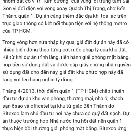
nhóm đất có vị trí "kim cương" của vùng lõi trung tâm Sài
Gòn vì đối diện với vòng xoay Quách Thị Trang, chợ Bến
Thành, quận 1. Dự án càng thêm đắc địa khi tọa lạc trên
trục giao thông có kết nối thuận tiện với hệ thống metro
của TP HCM.
Trong vòng hơn nửa thập kỷ qua, giá đất dự án này đã có
nhiều biến động theo từng cột mốc pháp lý của khu đất.
Kể từ khi dự án trình làng, tiến hành giải phóng mặt bằng,
nộp tiền sử dụng đất và được cấp giấy chứng nhận quyền
sử dụng đất cho đến nay, giá đất khu phức hợp này đã
tăng vọt lên hàng nghìn tỷ đồng.
Tháng 4/2013, thời điểm quận 1 (TP HCM) chấp thuận
đầu tư dự án khu văn phòng, thương mại, nhà ở, khách
sạn 6sao và officetel tại khu tứ giác Bến Thành do
Bitexco làm chủ đầu tư nơi này chưa có quỹ đất sạch. Dự
án thuộc trường hợp Nhà nước thu hồi đất nên quận 1
thực hiện bồi thường giải phóng mặt bằng. Bitexco ứng