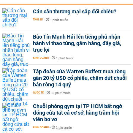
Cán cân thương mại sắp đổi chiều?
THỜI SỰ
-
1 phút trước
Bảo Tín Mạnh Hải lên tiếng phủ nhận
hành vi thao túng, găm hàng, đẩy giá,
trục lợi
KINH DOANH
-
1 phút trước
Tập đoàn của Warren Buffett mua ròng
gần 20 tỷ USD cổ phiếu, chấm dứt chuỗi
bán ròng 14 quý
QUỐC TẾ
-
32 phút trước
Chuỗi phòng gym tại TP HCM bất ngờ
đóng cửa tất cả cơ sở, hàng trăm hội
viên bơ vơ
KINH DOANH
-
2 giờ trước