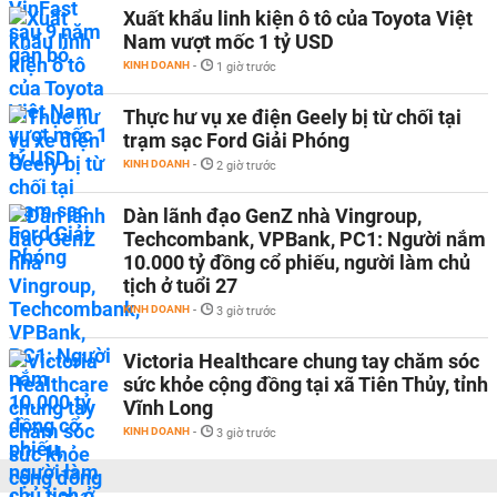
Xuất khẩu linh kiện ô tô của Toyota Việt
Nam vượt mốc 1 tỷ USD
KINH DOANH
-
1 giờ trước
Thực hư vụ xe điện Geely bị từ chối tại
trạm sạc Ford Giải Phóng
KINH DOANH
-
2 giờ trước
Dàn lãnh đạo GenZ nhà Vingroup,
Techcombank, VPBank, PC1: Người nắm
10.000 tỷ đồng cổ phiếu, người làm chủ
tịch ở tuổi 27
KINH DOANH
-
3 giờ trước
Victoria Healthcare chung tay chăm sóc
sức khỏe cộng đồng tại xã Tiên Thủy, tỉnh
Vĩnh Long
KINH DOANH
-
3 giờ trước