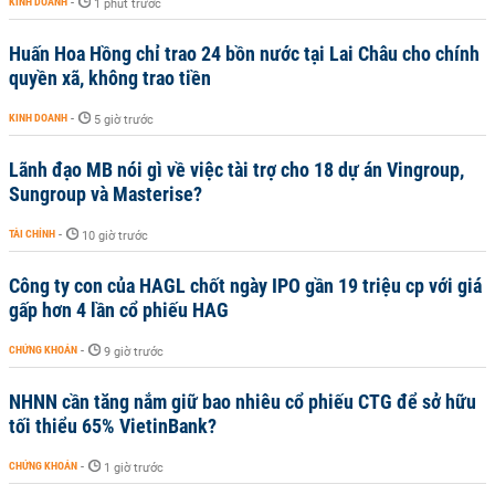
KINH DOANH
-
1 phút trước
Huấn Hoa Hồng chỉ trao 24 bồn nước tại Lai Châu cho chính
quyền xã, không trao tiền
KINH DOANH
-
5 giờ trước
Lãnh đạo MB nói gì về việc tài trợ cho 18 dự án Vingroup,
Sungroup và Masterise?
TÀI CHÍNH
-
10 giờ trước
Công ty con của HAGL chốt ngày IPO gần 19 triệu cp với giá
gấp hơn 4 lần cổ phiếu HAG
CHỨNG KHOÁN
-
9 giờ trước
NHNN cần tăng nắm giữ bao nhiêu cổ phiếu CTG để sở hữu
tối thiểu 65% VietinBank?
CHỨNG KHOÁN
-
1 giờ trước