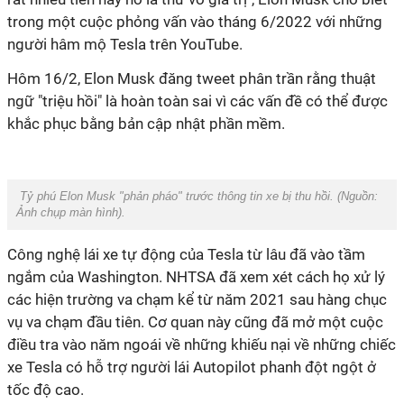
trong một cuộc phỏng vấn vào tháng 6/2022 với những
người hâm mộ Tesla trên YouTube.
Hôm 16/2, Elon Musk đăng tweet phân trần rằng thuật
ngữ "triệu hồi" là hoàn toàn sai vì các vấn đề có thể được
khắc phục bằng bản cập nhật phần mềm.
Tỷ phú Elon Musk "phản pháo" trước thông tin xe bị thu hồi. (Nguồn:
Ảnh chụp màn hình
).
Công nghệ lái xe tự động của Tesla từ lâu đã vào tầm
ngắm của Washington. NHTSA đã xem xét cách họ xử lý
các hiện trường va chạm kể từ năm 2021 sau hàng chục
vụ va chạm đầu tiên. Cơ quan này cũng đã mở một cuộc
điều tra vào năm ngoái về những khiếu nại về những chiếc
xe Tesla có hỗ trợ người lái Autopilot phanh đột ngột ở
tốc độ cao.