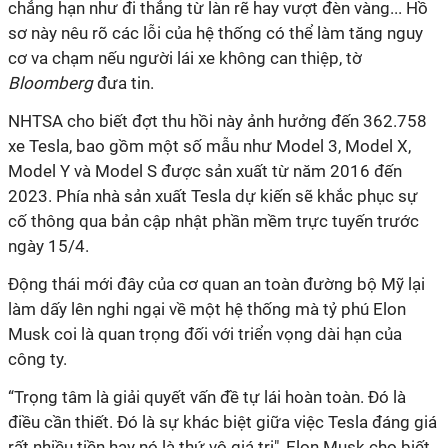
chẳng hạn như đi thẳng từ làn rẽ hay vượt đèn vàng... Hồ
sơ này nêu rõ các lỗi của hệ thống có thể làm tăng nguy
cơ va chạm nếu người lái xe không can thiệp, tờ
Bloomberg
đưa tin.
NHTSA cho biết đợt thu hồi này ảnh hưởng đến 362.758
xe Tesla, bao gồm một số mẫu như Model 3, Model X,
Model Y và Model S được sản xuất từ ​​năm 2016 đến
2023. Phía nhà sản xuất Tesla dự kiến ​​sẽ khắc phục sự
cố thông qua bản cập nhật phần mềm trực tuyến trước
ngày 15/4.
Động thái mới đây của cơ quan an toàn đường bộ Mỹ lại
làm dấy lên nghi ngại về một hệ thống mà tỷ phú Elon
Musk coi là quan trọng đối với triển vọng dài hạn của
công ty.
“Trọng tâm là giải quyết vấn đề tự lái hoàn toàn. Đó là
điều cần thiết. Đó là sự khác biệt giữa việc Tesla đáng giá
rất nhiều tiền hay nó là thứ vô giá trị", Elon Musk cho biết