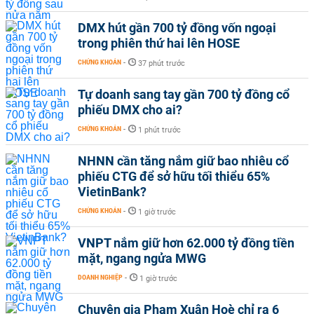
DMX hút gần 700 tỷ đồng vốn ngoại
trong phiên thứ hai lên HOSE
CHỨNG KHOÁN
-
37 phút trước
Tự doanh sang tay gần 700 tỷ đồng cổ
phiếu DMX cho ai?
CHỨNG KHOÁN
-
1 phút trước
NHNN cần tăng nắm giữ bao nhiêu cổ
phiếu CTG để sở hữu tối thiểu 65%
VietinBank?
CHỨNG KHOÁN
-
1 giờ trước
VNPT nắm giữ hơn 62.000 tỷ đồng tiền
mặt, ngang ngửa MWG
DOANH NGHIỆP
-
1 giờ trước
Chuyên gia Phạm Xuân Hoè chỉ ra 6