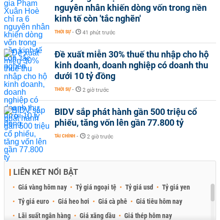
nguyên nhân khiến dòng vốn trong nền
kinh tế còn 'tắc nghẽn'
THỜI SỰ
-
41 phút trước
Đề xuất miễn 30% thuế thu nhập cho hộ
kinh doanh, doanh nghiệp có doanh thu
dưới 10 tỷ đồng
THỜI SỰ
-
2 giờ trước
BIDV sắp phát hành gần 500 triệu cổ
phiếu, tăng vốn lên gần 77.800 tỷ
TÀI CHÍNH
-
2 giờ trước
LIÊN KẾT NỔI BẬT
Giá vàng hôm nay
Tỷ giá ngoại tệ
Tỷ giá usd
Tỷ giá yen
Tỷ giá euro
Giá heo hơi
Giá cà phê
Giá tiêu hôm nay
Lãi suất ngân hàng
Giá xăng dầu
Giá thép hôm nay