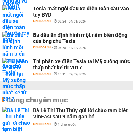
Tesla mất ngôi đầu xe điện toàn cầu vào
tay BYD
KINH DOANH
-
08:24 | 04/01/2026
Ba dấu ấn định hình một năm biến động
của ông chủ Tesla
KINH DOANH
-
06:58 | 24/12/2025
Thị phần xe điện Tesla tại Mỹ xuống mức
thấp nhất kể từ 2017
KINH DOANH
-
14:11 | 09/09/2025
Cùng chuyên mục
Bà Lê Thị Thu Thủy gửi lời chào tạm biệt
VinFast sau 9 năm gắn bó
KINH DOANH
-
1 phút trước