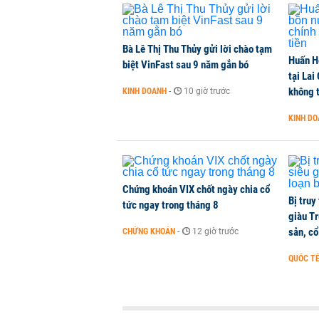
Bà Lê Thị Thu Thủy gửi lời chào tạm
Huấn H
biệt VinFast sau 9 năm gắn bó
tại Lai
không t
KINH DOANH
-
10 giờ trước
KINH D
Chứng khoán VIX chốt ngày chia cổ
Bị truy
tức ngay trong tháng 8
giàu Tr
sản, cổ
CHỨNG KHOÁN
-
12 giờ trước
QUỐC T