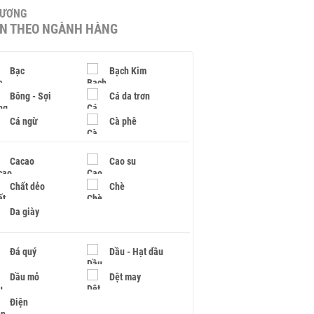
HƯƠNG
IN THEO NGÀNH HÀNG
Bạc
Bạch Kim
Bông - Sợi
Cá da trơn
Cá ngừ
Cà phê
Cacao
Cao su
Chất dẻo
Chè
Da giày
Đá quý
Dầu - Hạt dầu
Dầu mỏ
Dệt may
Điện