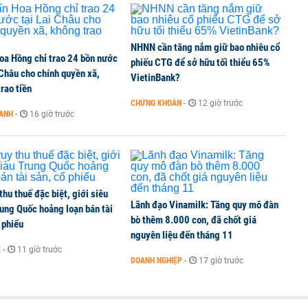
NHNN cần tăng nắm giữ bao nhiêu cổ
oa Hồng chỉ trao 24 bồn nước
phiếu CTG để sở hữu tối thiểu 65%
 Châu cho chính quyền xã,
VietinBank?
rao tiền
CHỨNG KHOÁN
-
12 giờ trước
OANH
-
16 giờ trước
 thu thuế đặc biệt, giới siêu
Lãnh đạo Vinamilk: Tăng quy mô đàn
ung Quốc hoảng loạn bán tài
bò thêm 8.000 con, đã chốt giá
 phiếu
nguyên liệu đến tháng 11
Ế
-
11 giờ trước
DOANH NGHIỆP
-
17 giờ trước