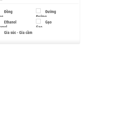
Đồng
Đường
Ethanol
Gạo
Gia súc - Gia cầm
Giấy
Gỗ
Hạt điều
Hồ tiêu - Hạt tiêu
Khí đốt
Kim loại khác
Mắc ca
Muối
Ngũ cốc
Nhựa - Hạt nhựa
Palladium
Phân bón