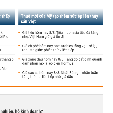
 thấp
Thuế mới của Mỹ tạo thêm sức ép lên thủy
sản Việt
 khi
Giá tiêu hôm nay 8/8: Tiêu Indonesia tiếp đà tăng
i Rio
nhẹ, Việt Nam giữ giá ổn định
Giá cà phê hôm nay 8/8: Arabica tăng vọt trở lại,
n
robusta giảm phiên thứ 2 liên tiếp
g tháng 6
Giá xăng dầu hôm nay 8/8: Tăng do bất định quanh
đàm phán mở lại eo biển Hormuz
, Rio
Giá cao su hôm nay 8/8: Nhật Bản ghi nhận tuần
tăng thứ hai liên tiếp nhờ giá dầu
 nghiệp, hộ kinh doanh?