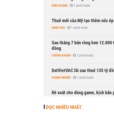
KINH DOANH
-
1 phút trước
Thuế mới của Mỹ tạo thêm sức ép 
HÀNG HÓA
-
1 phút trước
Sau tháng 7 bán ròng hơn 12.000 
đồng
CHỨNG KHOÁN
-
1 phút trước
DatVietVAC lãi sau thuế 135 tỷ đ
DOANH NGHIỆP
-
1 phút trước
Đề xuất cho dùng game, kịch bản 
TÀI CHÍNH
-
1 phút trước
ĐỌC NHIỀU NHẤT