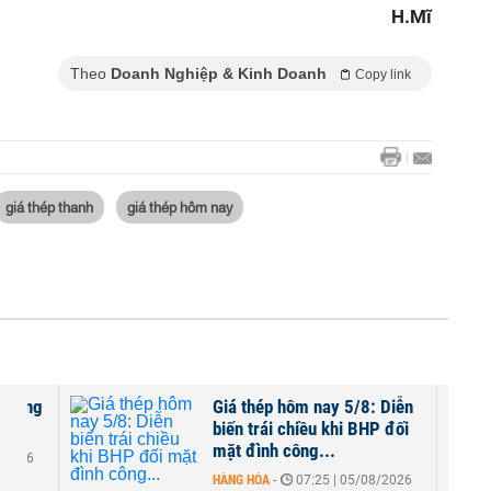
H.Mĩ
Theo
Doanh Nghiệp & Kinh Doanh
Copy link
giá thép thanh
giá thép hôm nay
ỹ tăng
Giá thép hôm nay 5/8: Diễn
biến trái chiều khi BHP đối
mặt đình công...
8/2026
HÀNG HÓA
-
07:25 | 05/08/2026