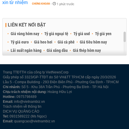
CHỨNG KHOÁN
-
1 phút trước
LIÊN KẾT NỔI BẬT
Giá vàng hôm nay
Tỷ giá ngoại tệ
Tỷ giá usd
Tỷ giá yen
Tỷ giá euro
Giá heo hơi
Giá cà phê
Giá tiêu hôm nay
Lãi suất ngân hàng
Giá xăng dầu
Giá thép hôm nay
Giá sầu riêng
Giá thịt heo
Giá gạo
Giá cao su
Best Retail Brokers
Diễn đàn đầu tư Việt Nam 2026
Trang TTĐTTH của công ty VietNewsCorp
Giấy phép số 3323/GP-TTĐT do Sở VH&TT TP.HCM cấp ngày 20/3/2026
Lầu 5 - Compa Building - 293 Điện Biên Phủ - Phường Gia Định - TP.HCM
Chi nhánh:
Số 5 - Khu 38A Trần Phú - Phường Ba Đình - TP. Hà Nội
Chịu trách nhiệm nội dung:
Hoàng Hữu Lợi
Hotline:
0975798489
Email:
info@vietnambiz.vn
Trách nhiệm về thông tin
DỊCH VỤ QUẢNG CÁO
Tel:
0931589222 (Ms Ngọc)
Email:
quangcao@vietnambiz.vn