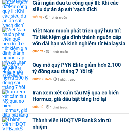
Giải ngân đầu tư công quý III: Khi các
siêu dự án áp sát 'vạch đích'
THỜI SỰ
-
1 phút trước
Việt Nam muốn phát triển quỹ hưu trí:
Từ tiết kiệm gia đình thành nguồn cấp
vốn dài hạn và kinh nghiệm từ Malaysia
QUỐC TẾ
-
1 phút trước
Quy mô quỹ PYN Elite giảm hơn 2.100
tỷ đồng sau tháng 7 ‘tồi tệ’
CHỨNG KHOÁN
-
1 phút trước
Iran xem xét cấm tàu Mỹ qua eo biển
Hormuz, giá dầu bật tăng trở lại
QUỐC TẾ
-
1 phút trước
Thành viên HĐQT VPBankS xin từ
nhiệm