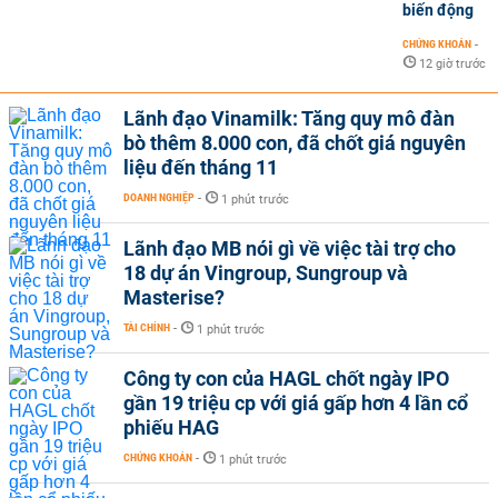
biến động
CHỨNG KHOÁN
-
12 giờ trước
Lãnh đạo Vinamilk: Tăng quy mô đàn
bò thêm 8.000 con, đã chốt giá nguyên
liệu đến tháng 11
DOANH NGHIỆP
-
1 phút trước
Lãnh đạo MB nói gì về việc tài trợ cho
18 dự án Vingroup, Sungroup và
Masterise?
TÀI CHÍNH
-
1 phút trước
Công ty con của HAGL chốt ngày IPO
gần 19 triệu cp với giá gấp hơn 4 lần cổ
phiếu HAG
CHỨNG KHOÁN
-
1 phút trước