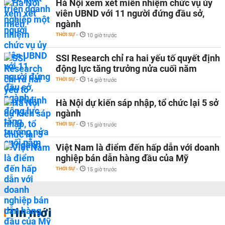
Hà Nội xem xét miễn nhiệm chức vụ ủy
viên UBND với 11 người đứng đầu sở,
ngành
THỜI SỰ
-
10 giờ trước
SSI Research chỉ ra hai yếu tố quyết định
động lực tăng trưởng nửa cuối năm
THỜI SỰ
-
14 giờ trước
Hà Nội dự kiến sáp nhập, tổ chức lại 5 sở
ngành
THỜI SỰ
-
15 giờ trước
Việt Nam là điểm đến hấp dẫn với doanh
nghiệp bán dẫn hàng đầu của Mỹ
THỜI SỰ
-
15 giờ trước
Tin mới