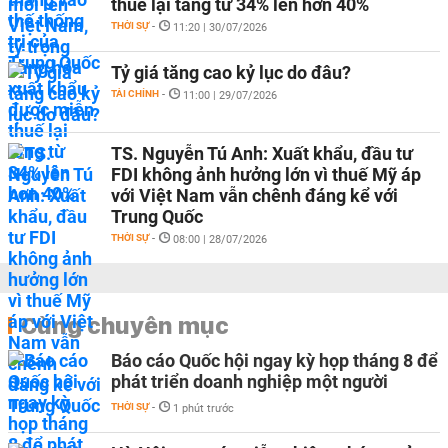
thuế lại tăng từ 34% lên hơn 40%
THỜI SỰ
-
11:20 | 30/07/2026
Tỷ giá tăng cao kỷ lục do đâu?
TÀI CHÍNH
-
11:00 | 29/07/2026
TS. Nguyễn Tú Anh: Xuất khẩu, đầu tư
FDI không ảnh hưởng lớn vì thuế Mỹ áp
với Việt Nam vẫn chênh đáng kể với
Trung Quốc
THỜI SỰ
-
08:00 | 28/07/2026
Cùng chuyên mục
Báo cáo Quốc hội ngay kỳ họp tháng 8 để
phát triển doanh nghiệp một người
THỜI SỰ
-
1 phút trước