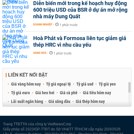
Diễn biến mới trong kế hoạch huy động
600 triệu USD của BSR ở dự án mở rộng
nhà máy Dung Quất
DOANH NGHIỆP
-
1 phút trước
Hoà Phát và Formosa liên tục giảm giá
thép HRC vì nhu cầu yếu
HÀNG HÓA
-
1 phút trước
LIÊN KẾT NỔI BẬT
Giá vàng hôm nay
Tỷ giá ngoại tệ
Tỷ giá usd
Tỷ giá yen
Tỷ giá euro
Giá heo hơi
Giá cà phê
Giá tiêu hôm nay
Lãi suất ngân hàng
Giá xăng dầu
Giá thép hôm nay
Giá sầu riêng
Giá thịt heo
Giá gạo
Giá cao su
Best Retail Brokers
Diễn đàn đầu tư Việt Nam 2026
Trang TTĐTTH của công ty VietNewsCorp
Giấy phép số 3323/GP-TTĐT do Sở VH&TT TP.HCM cấp ngày 20/3/2026