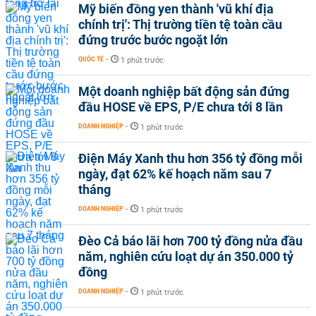
Mỹ biến đồng yen thành 'vũ khí địa
chính trị': Thị trường tiền tệ toàn cầu
đứng trước bước ngoặt lớn
QUỐC TẾ
-
1 phút trước
Một doanh nghiệp bất động sản đứng
đầu HOSE về EPS, P/E chưa tới 8 lần
DOANH NGHIỆP
-
1 phút trước
Điện Máy Xanh thu hơn 356 tỷ đồng mỗi
ngày, đạt 62% kế hoạch năm sau 7
tháng
DOANH NGHIỆP
-
1 phút trước
Đèo Cả báo lãi hơn 700 tỷ đồng nửa đầu
năm, nghiên cứu loạt dự án 350.000 tỷ
đồng
DOANH NGHIỆP
-
1 phút trước