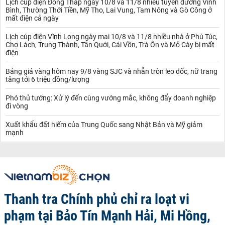
Lịch cúp điện Đồng Tháp ngày 10/8 và 11/8 nhiều tuyến đường Vĩnh
Bình, Thường Thới Tiền, Mỹ Tho, Lai Vung, Tam Nông và Gò Công ở
mất điện cả ngày
Lịch cúp điện Vĩnh Long ngày mai 10/8 và 11/8 nhiều nhà ở Phú Túc,
Chợ Lách, Trung Thành, Tân Quới, Cái Vồn, Trà Ôn và Mỏ Cày bị mất
điện
Bảng giá vàng hôm nay 9/8 vàng SJC và nhẫn tròn leo dốc, nữ trang
tăng tới 6 triệu đồng/lượng
Phó thủ tướng: Xử lý đến cùng vướng mắc, không đẩy doanh nghiệp
đi vòng
Xuất khẩu đất hiếm của Trung Quốc sang Nhật Bản và Mỹ giảm
mạnh
Thanh tra Chính phủ chỉ ra loạt vi
phạm tại Bảo Tín Mạnh Hải, Mi Hồng,