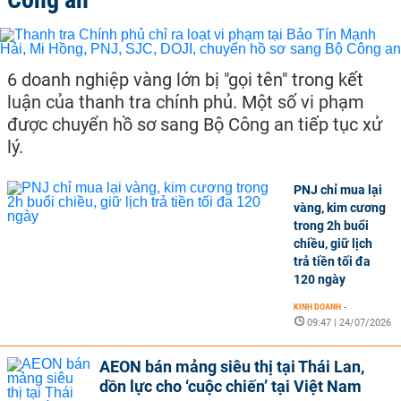
6 doanh nghiệp vàng lớn bị "gọi tên" trong kết
luận của thanh tra chính phủ. Một số vi phạm
được chuyển hồ sơ sang Bộ Công an tiếp tục xử
lý.
PNJ chỉ mua lại
vàng, kim cương
trong 2h buổi
chiều, giữ lịch
trả tiền tối đa
120 ngày
KINH DOANH
-
09:47 | 24/07/2026
AEON bán mảng siêu thị tại Thái Lan,
dồn lực cho ‘cuộc chiến’ tại Việt Nam