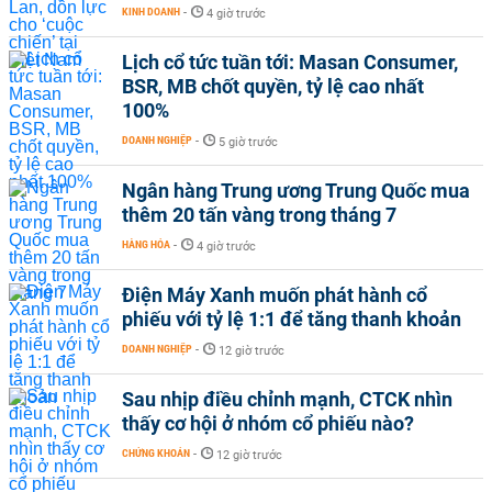
KINH DOANH
-
4 giờ trước
Lịch cổ tức tuần tới: Masan Consumer,
BSR, MB chốt quyền, tỷ lệ cao nhất
100%
DOANH NGHIỆP
-
5 giờ trước
Ngân hàng Trung ương Trung Quốc mua
thêm 20 tấn vàng trong tháng 7
HÀNG HÓA
-
4 giờ trước
Điện Máy Xanh muốn phát hành cổ
phiếu với tỷ lệ 1:1 để tăng thanh khoản
DOANH NGHIỆP
-
12 giờ trước
Sau nhịp điều chỉnh mạnh, CTCK nhìn
thấy cơ hội ở nhóm cổ phiếu nào?
CHỨNG KHOÁN
-
12 giờ trước