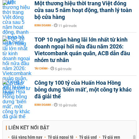
Một thương hiệu thời trang Việt đóng
cửa sau 5 năm hoạt động, thanh lý toàn
bộ cửa hàng
KINH DOANH
-
11 giờ trước
TOP 10 ngân hàng lãi lớn nhất từ kinh
doanh ngoại hối nửa đầu năm 2026:
Vietcombank quán quân, ACB dẫn đầu
nhóm tư nhân
TÀI CHÍNH
-
5 giờ trước
Công ty 100 tỷ của Huấn Hoa Hồng
bỗng dưng ‘biến mất’, một công ty khác
đã giải thể
KINH DOANH
-
10 giờ trước
LIÊN KẾT NỔI BẬT
Giá vàng hôm nay
Tỷ giá ngoại tệ
Tỷ giá usd
Tỷ giá yen