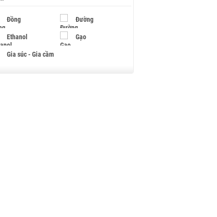
Đồng
Đường
Ethanol
Gạo
Gia súc - Gia cầm
Giấy
Gỗ
Hạt điều
Hồ tiêu - Hạt tiêu
Khí đốt
Kim loại khác
Mắc ca
Muối
Ngũ cốc
Nhựa - Hạt nhựa
Palladium
Phân bón