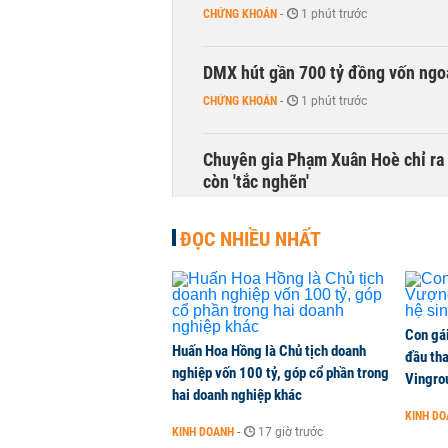
CHỨNG KHOÁN
-
1 phút trước
DMX hút gần 700 tỷ đồng vốn ngoạ
CHỨNG KHOÁN
-
1 phút trước
Chuyên gia Phạm Xuân Hoè chỉ ra 
còn 'tắc nghẽn'
THỜI SỰ
-
1 phút trước
ĐỌC NHIỀU NHẤT
VNPT nắm giữ hơn 62.000 tỷ đồn
DOANH NGHIỆP
-
1 phút trước
Con gá
Huấn Hoa Hồng là Chủ tịch doanh
NHNN cần tăng nắm giữ bao nhiêu
đầu tha
nghiệp vốn 100 tỷ, góp cổ phần trong
Vingro
CHỨNG KHOÁN
-
1 phút trước
hai doanh nghiệp khác
KINH D
KINH DOANH
-
17 giờ trước
Xuất khẩu linh kiện ô tô của Toyo