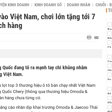
YỆN KINH DOANH
KINH DOANH SỐ
DOANH NHÂN
CHUỖI - 
T
ào Việt Nam, chơi lớn tặng tới 7
ch hàng
ng Quốc đang tỏ ra mạnh tay chi khủng nhằm
ng Việt Nam.
 lọt top 3 thương hiệu ô tô bán chạy nhất Việt Nam
g Quốc Chery (thông qua thương hiệu Omoda &
án hàng chưa từng có.
uảng cáo nhân dịp khai trương Omoda & Jaecoo Thái