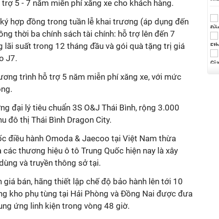
ỗ trợ 5 - 7 năm miễn phí xăng xe cho khách hàng.
 ký hợp đồng trong tuần lễ khai trương (áp dụng đến
g thời ba chính sách tài chính: hỗ trợ lên đến 7
lãi suất trong 12 tháng đầu và gói quà tặng trị giá
o J7.
ng trình hỗ trợ 5 năm miễn phí xăng xe, với mức
ồng.
ng đại lý tiêu chuẩn 3S O&J Thái Bình, rộng 3.000
hu đô thị Thái Bình Dragon City.
ốc điều hành Omoda & Jaecoo tại Việt Nam thừa
a các thương hiệu ô tô Trung Quốc hiện nay là xây
 dùng và truyền thông sở tại.
h giá bán, hãng thiết lập chế độ bảo hành lên tới 10
ng kho phụ tùng tại Hải Phòng và Đồng Nai được đưa
ng ứng linh kiện trong vòng 48 giờ.