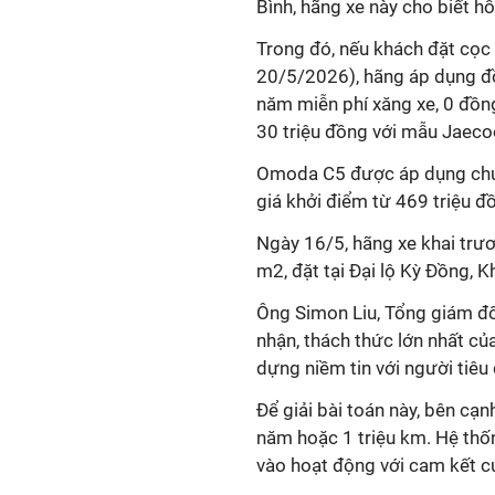
Bình, hãng xe này cho biết h
Trong đó, nếu khách đặt cọc
20/5/2026), hãng áp dụng đồn
năm miễn phí xăng xe, 0 đồng 
30 triệu đồng với mẫu Jaeco
Omoda C5 được áp dụng chươ
giá khởi điểm từ 469 triệu đ
Ngày 16/5, hãng xe khai trươ
m2, đặt tại Đại lộ Kỳ Đồng, K
Ông Simon Liu, Tổng giám đ
nhận, thách thức lớn nhất củ
dựng niềm tin với người tiêu
Để giải bài toán này, bên cạn
năm hoặc 1 triệu km. Hệ thố
vào hoạt động với cam kết cu