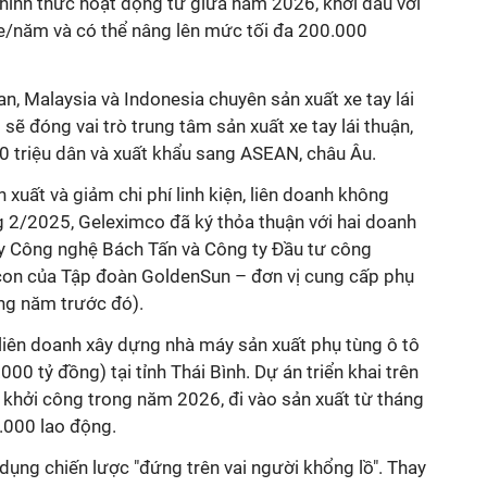
hính thức hoạt động từ giữa năm 2026, khởi đầu với
e/năm và có thể nâng lên mức tối đa 200.000
an, Malaysia và Indonesia chuyên sản xuất xe tay lái
sẽ đóng vai trò trung tâm sản xuất xe tay lái thuận,
00 triệu dân và xuất khẩu sang ASEAN, châu Âu.
n xuất và giảm chi phí linh kiện, liên doanh không
ng 2/2025, Geleximco đã ký thỏa thuận với hai doanh
y Công nghệ Bách Tấn và Công ty Đầu tư công
con của Tập đoàn GoldenSun – đơn vị cung cấp phụ
ong năm trước đó).
 liên doanh xây dựng nhà máy sản xuất phụ tùng ô tô
000 tỷ đồng) tại tỉnh Thái Bình. Dự án triển khai trên
n khởi công trong năm 2026, đi vào sản xuất từ tháng
3.000 lao động.
 dụng chiến lược "đứng trên vai người khổng lồ". Thay