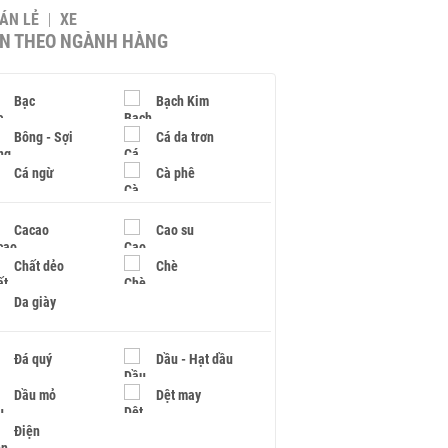
BÁN LẺ
XE
IN THEO NGÀNH HÀNG
Bạc
Bạch Kim
Bông - Sợi
Cá da trơn
Cá ngừ
Cà phê
Cacao
Cao su
Chất dẻo
Chè
Da giày
Đá quý
Dầu - Hạt dầu
Dầu mỏ
Dệt may
Điện