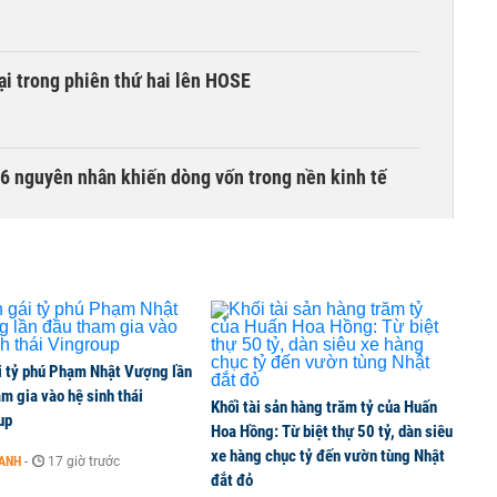
i trong phiên thứ hai lên HOSE
6 nguyên nhân khiến dòng vốn trong nền kinh tế
g tiền mặt, ngang ngửa MWG
i tỷ phú Phạm Nhật Vượng lần
 cổ phiếu CTG để sở hữu tối thiểu 65% VietinBank?
m gia vào hệ sinh thái
Khối tài sản hàng trăm tỷ của Huấn
up
Hoa Hồng: Từ biệt thự 50 tỷ, dàn siêu
xe hàng chục tỷ đến vườn tùng Nhật
OANH
-
17 giờ trước
đắt đỏ
ta Việt Nam vượt mốc 1 tỷ USD