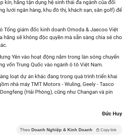
p kín, hãng tận dụng hệ sinh thái đa ngành của đối
lưới ngân hàng, khu đô thị, khách sạn, sân golf) để
ó Tổng giám đốc kinh doanh Omoda & Jaecoo Việt
a hãng sẽ không độc quyền mà sẵn sàng chia sẻ cho
hác.
Hưng Yên vào hoạt động nằm trong làn sóng chuyển
ng vốn Trung Quốc vào ngành ô tô Việt Nam.
g loạt dự án khác đang trong quá trình triển khai
gồm nhà máy TMT Motors - Wuling, Geely - Tasco
ô Dongfeng (Hải Phòng), cũng như Changan và pin
Đức Huy
Theo
Doanh Nghiệp & Kinh Doanh
Copy link