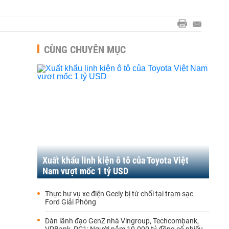
CÙNG CHUYÊN MỤC
Xuất khẩu linh kiện ô tô của Toyota Việt
Nam vượt mốc 1 tỷ USD
Thực hư vụ xe điện Geely bị từ chối tại trạm sạc
Ford Giải Phóng
Dàn lãnh đạo GenZ nhà Vingroup, Techcombank,
VPBank, PC1: Người nắm 10.000 tỷ đồng cổ phiếu,