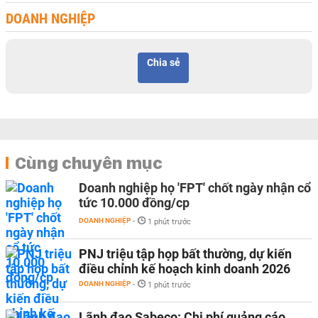
DOANH NGHIỆP
Chia sẻ
Cùng chuyên mục
Doanh nghiệp họ 'FPT' chốt ngày nhận cổ
tức 10.000 đồng/cp
DOANH NGHIỆP
-
1 phút trước
PNJ triệu tập họp bất thường, dự kiến
điều chỉnh kế hoạch kinh doanh 2026
DOANH NGHIỆP
-
1 phút trước
Lãnh đạo Sabeco: Chi phí quảng cáo