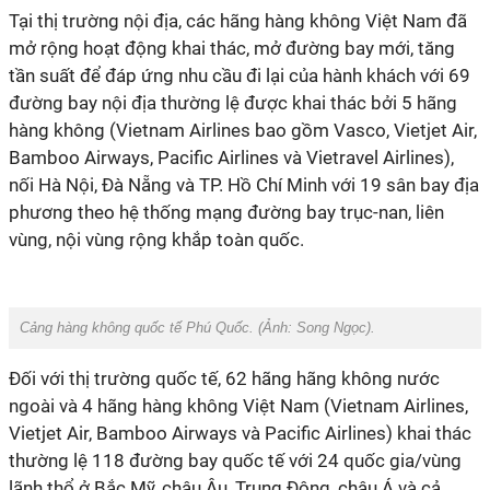
Tại thị trường nội địa, các hãng hàng không Việt Nam đã
mở rộng hoạt động khai thác, mở đường bay mới, tăng
tần suất để đáp ứng nhu cầu đi lại của hành khách với 69
đường bay nội địa thường lệ được khai thác bởi
5 hãng
hàng không
(Vietnam Airlines bao gồm Vasco, Vietjet Air,
Bamboo Airways, Pacific Airlines và Vietravel Airlines)
,
nối Hà Nội, Đà Nẵng và TP. Hồ Chí Minh với 19 sân bay địa
phương theo hệ thống mạng đường bay trục-nan, liên
vùng, nội vùng rộng khắp toàn quốc.
Cảng hàng không quốc tế Phú Quốc. (Ảnh:
Song Ngọc
).
Đối với thị trường quốc tế,
62 hãng hãng không nước
ngoài và 4 hãng hàng không Việt Nam (Vietnam Airlines,
Vietjet Air, Bamboo Airways và Pacific Airlines) khai thác
thường lệ 118 đường bay quốc tế với 24 quốc gia/vùng
lãnh thổ ở Bắc Mỹ, châu Âu, Trung Đông, châu Á và cả