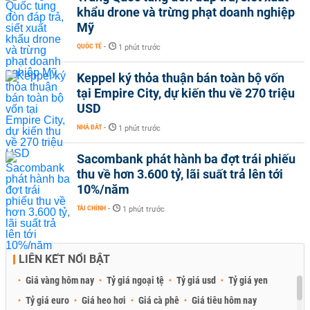
khẩu drone và trừng phạt doanh nghiệp
Mỹ
QUỐC TẾ
-
1 phút trước
Keppel ký thỏa thuận bán toàn bộ vốn
tại Empire City, dự kiến thu về 270 triệu
USD
NHÀ ĐẤT
-
1 phút trước
Sacombank phát hành ba đợt trái phiếu
thu về hơn 3.600 tỷ, lãi suất trả lên tới
10%/năm
TÀI CHÍNH
-
1 phút trước
LIÊN KẾT NỔI BẬT
Giá vàng hôm nay
Tỷ giá ngoại tệ
Tỷ giá usd
Tỷ giá yen
Tỷ giá euro
Giá heo hơi
Giá cà phê
Giá tiêu hôm nay