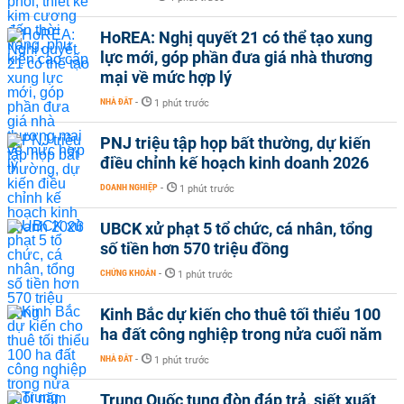
HoREA: Nghị quyết 21 có thể tạo xung
lực mới, góp phần đưa giá nhà thương
mại về mức hợp lý
NHÀ ĐẤT
-
1 phút trước
PNJ triệu tập họp bất thường, dự kiến
điều chỉnh kế hoạch kinh doanh 2026
DOANH NGHIỆP
-
1 phút trước
UBCK xử phạt 5 tổ chức, cá nhân, tổng
số tiền hơn 570 triệu đồng
CHỨNG KHOÁN
-
1 phút trước
Kinh Bắc dự kiến cho thuê tối thiểu 100
ha đất công nghiệp trong nửa cuối năm
NHÀ ĐẤT
-
1 phút trước
Trung Quốc tung đòn đáp trả, siết xuất