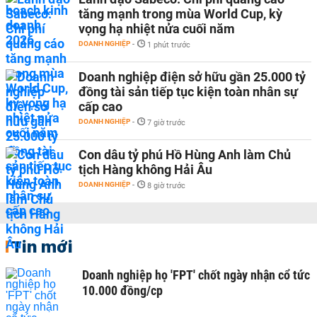
tăng mạnh trong mùa World Cup, kỳ
vọng hạ nhiệt nửa cuối năm
DOANH NGHIỆP
-
1 phút trước
Doanh nghiệp điện sở hữu gần 25.000 tỷ
đồng tài sản tiếp tục kiện toàn nhân sự
cấp cao
DOANH NGHIỆP
-
7 giờ trước
Con dâu tỷ phú Hồ Hùng Anh làm Chủ
tịch Hàng không Hải Âu
DOANH NGHIỆP
-
8 giờ trước
Tin mới
Doanh nghiệp họ 'FPT' chốt ngày nhận cổ tức
10.000 đồng/cp