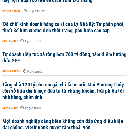
nay, lợi nhuận có thể về đích sớm 2-3 tháng
DOANH NGHIỆP
-
16 giờ trước
'Đế chế’ kinh doanh hàng xa xỉ của Lý Nhã Kỳ: Từ phân phối,
thiết kế kim cương đến thời trang, phụ kiện cao cấp
KINH DOANH
-
1 phút trước
Tự doanh tiếp tục xả ròng hơn 700 tỷ đồng, tâm điểm hướng
đến GEE
CHỨNG KHOÁN
-
9 giờ trước
Tặng nhà 120 tỷ cho em gái chỉ là bề nổi, Mai Phương Thúy
còn sở hữu danh mục đầu tư từ chứng khoán, trái phiếu tới
nhà hàng, phim ảnh
KINH DOANH
-
12 giờ trước
Một doanh nghiệp cảng biển không còn đáp ứng điều kiện
đại chúng, VietinBank quyết tâm thoái vốn