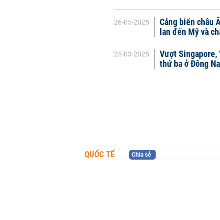
Cảng biển châu Â
26-05-2025
lan đến Mỹ và ch
Vượt Singapore, 
25-03-2025
thứ ba ở Đông N
QUỐC TẾ
Chia sẻ