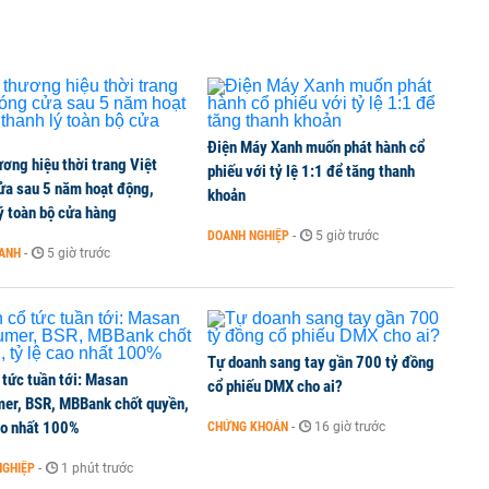
Điện Máy Xanh muốn phát hành cổ
ơng hiệu thời trang Việt
phiếu với tỷ lệ 1:1 để tăng thanh
ửa sau 5 năm hoạt động,
khoản
ý toàn bộ cửa hàng
DOANH NGHIỆP
-
5 giờ trước
OANH
-
5 giờ trước
Tự doanh sang tay gần 700 tỷ đồng
 tức tuần tới: Masan
cổ phiếu DMX cho ai?
er, BSR, MBBank chốt quyền,
ao nhất 100%
CHỨNG KHOÁN
-
16 giờ trước
NGHIỆP
-
1 phút trước