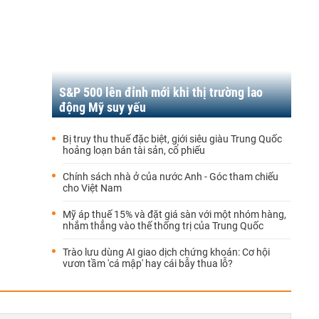
S&P 500 lên đỉnh mới khi thị trường lao
động Mỹ suy yếu
Bị truy thu thuế đặc biệt, giới siêu giàu Trung Quốc
hoảng loạn bán tài sản, cổ phiếu
Chính sách nhà ở của nước Anh - Góc tham chiếu
cho Việt Nam
Mỹ áp thuế 15% và đặt giá sàn với một nhóm hàng,
nhắm thẳng vào thế thống trị của Trung Quốc
Trào lưu dùng AI giao dịch chứng khoán: Cơ hội
vươn tầm 'cá mập' hay cái bẫy thua lỗ?