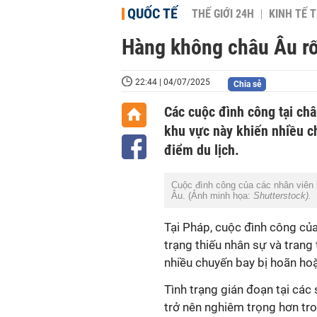
QUỐC TẾ
THẾ GIỚI 24H
KINH TẾ T
Hàng không châu Âu rố
22:44 | 04/07/2025
Chia sẻ
Các cuộc đình công tại châ
khu vực này khiến nhiều c
điểm du lịch.
Cuộc đình công của các nhân viên 
Âu. (Ảnh minh họa:
Shutterstock).
Tại Pháp, cuộc đình công của
trạng thiếu nhân sự và trang 
nhiều chuyến bay bị hoãn hoặ
Tình trạng gián đoạn tại các
trở nên nghiêm trọng hơn tr