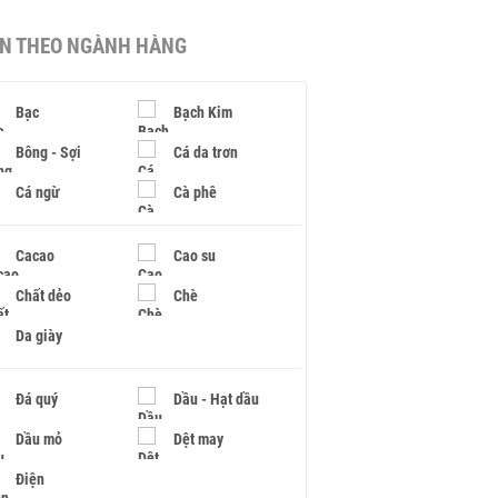
IN THEO NGÀNH HÀNG
Bạc
Bạch Kim
Bông - Sợi
Cá da trơn
Cá ngừ
Cà phê
Cacao
Cao su
Chất dẻo
Chè
Da giày
Đá quý
Dầu - Hạt dầu
Dầu mỏ
Dệt may
Điện