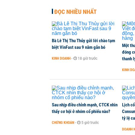
ĐỌC NHIỀU NHẤT
Bà Lê Thị Thu Thủy gửi lời chào tạm
Một thư
biệt VinFast sau 9 năm gắn bó
đóng c
thanh l
KINH DOANH
-
18 giờ trước
KINH D
Sau nhịp điều chỉnh mạnh, CTCK nhìn
Lịch cổ
thấy cơ hội ở nhóm cổ phiếu nào?
Consum
tỷ lệ c
CHỨNG KHOÁN
-
5 giờ trước
DOANH 