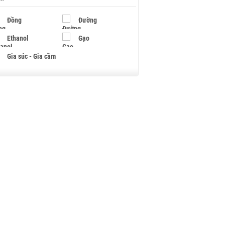
Đồng
Đường
Ethanol
Gạo
Gia súc - Gia cầm
Giấy
Gỗ
Hạt điều
Hồ tiêu - Hạt tiêu
Khí đốt
Kim loại khác
Mắc ca
Muối
Ngũ cốc
Nhựa - Hạt nhựa
Palladium
Phân bón