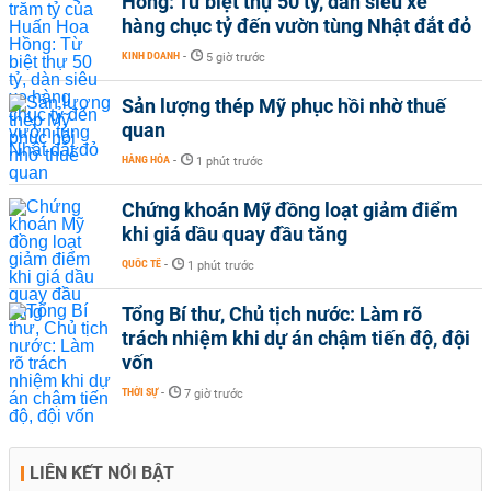
Hồng: Từ biệt thự 50 tỷ, dàn siêu xe
hàng chục tỷ đến vườn tùng Nhật đắt đỏ
KINH DOANH
-
5 giờ trước
Sản lượng thép Mỹ phục hồi nhờ thuế
quan
HÀNG HÓA
-
1 phút trước
Chứng khoán Mỹ đồng loạt giảm điểm
khi giá dầu quay đầu tăng
QUỐC TẾ
-
1 phút trước
Tổng Bí thư, Chủ tịch nước: Làm rõ
trách nhiệm khi dự án chậm tiến độ, đội
vốn
THỜI SỰ
-
7 giờ trước
LIÊN KẾT NỔI BẬT