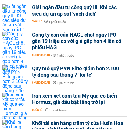
Giải ngân đầu tư công quý III: Khi các
siêu dự án áp sát 'vạch đích'
THỜI SỰ
-
1 phút trước
Công ty con của HAGL chốt ngày IPO
gần 19 triệu cp với giá gấp hơn 4 lần cổ
phiếu HAG
CHỨNG KHOÁN
-
1 phút trước
Quy mô quỹ PYN Elite giảm hơn 2.100
tỷ đồng sau tháng 7 ‘tồi tệ’
CHỨNG KHOÁN
-
1 phút trước
Iran xem xét cấm tàu Mỹ qua eo biển
Hormuz, giá dầu bật tăng trở lại
QUỐC TẾ
-
1 phút trước
Khối tài sản hàng trăm tỷ của Huấn Hoa