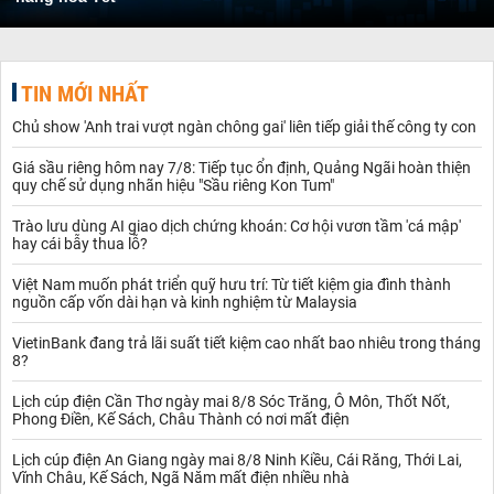
TIN MỚI NHẤT
Chủ show 'Anh trai vượt ngàn chông gai' liên tiếp giải thế công ty con
Giá sầu riêng hôm nay 7/8: Tiếp tục ổn định, Quảng Ngãi hoàn thiện
quy chế sử dụng nhãn hiệu "Sầu riêng Kon Tum"
Trào lưu dùng AI giao dịch chứng khoán: Cơ hội vươn tầm 'cá mập'
hay cái bẫy thua lỗ?
Việt Nam muốn phát triển quỹ hưu trí: Từ tiết kiệm gia đình thành
nguồn cấp vốn dài hạn và kinh nghiệm từ Malaysia
VietinBank đang trả lãi suất tiết kiệm cao nhất bao nhiêu trong tháng
8?
Lịch cúp điện Cần Thơ ngày mai 8/8 Sóc Trăng, Ô Môn, Thốt Nốt,
Phong Điền, Kế Sách, Châu Thành có nơi mất điện
Lịch cúp điện An Giang ngày mai 8/8 Ninh Kiều, Cái Răng, Thới Lai,
Vĩnh Châu, Kế Sách, Ngã Năm mất điện nhiều nhà