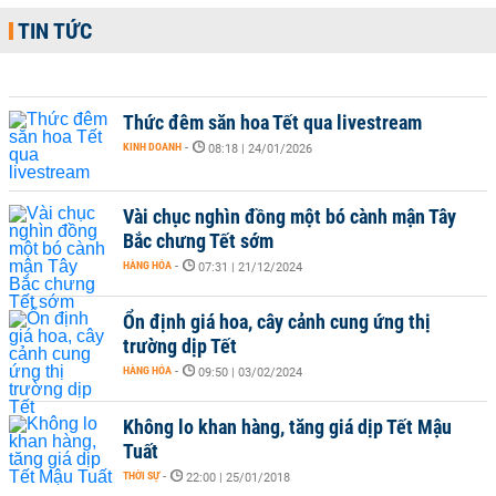
TIN TỨC
Thức đêm săn hoa Tết qua livestream
KINH DOANH
-
08:18 | 24/01/2026
Vài chục nghìn đồng một bó cành mận Tây
Bắc chưng Tết sớm
HÀNG HÓA
-
07:31 | 21/12/2024
Ổn định giá hoa, cây cảnh cung ứng thị
trường dịp Tết
HÀNG HÓA
-
09:50 | 03/02/2024
Không lo khan hàng, tăng giá dịp Tết Mậu
Tuất
THỜI SỰ
-
22:00 | 25/01/2018