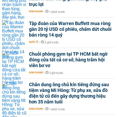
trục lợi
KINH DOANH
-
1 phút trước
Tập đoàn của Warren Buffett mua ròng
gần 20 tỷ USD cổ phiếu, chấm dứt chuỗi
bán ròng 14 quý
QUỐC TẾ
-
2 giờ trước
Chuỗi phòng gym tại TP HCM bất ngờ
đóng cửa tất cả cơ sở, hàng trăm hội
viên bơ vơ
KINH DOANH
-
3 giờ trước
Chân dung ông chủ kín tiếng đứng sau
tiệm vàng Mi Hồng: Từ phụ xe, sửa đồ
điện tử cũ đến gây dựng thương hiệu
hơn 35 năm tuổi
KINH DOANH
-
1 phút trước