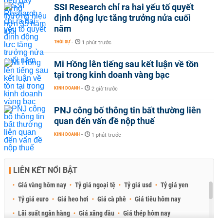
SSI Research chỉ ra hai yếu tố quyết
định động lực tăng trưởng nửa cuối
năm
THỜI SỰ
-
1 phút trước
Mi Hồng lên tiếng sau kết luận về tồn
tại trong kinh doanh vàng bạc
KINH DOANH
-
2 giờ trước
PNJ công bố thông tin bất thường liên
quan đến vấn đề nộp thuế
KINH DOANH
-
1 phút trước
LIÊN KẾT NỔI BẬT
Giá vàng hôm nay
Tỷ giá ngoại tệ
Tỷ giá usd
Tỷ giá yen
Tỷ giá euro
Giá heo hơi
Giá cà phê
Giá tiêu hôm nay
Lãi suất ngân hàng
Giá xăng dầu
Giá thép hôm nay