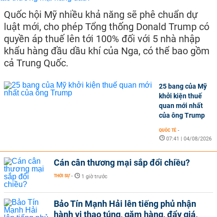
Quốc hội Mỹ nhiều khả năng sẽ phê chuẩn dự
luật mới, cho phép Tổng thống Donald Trump có
quyền áp thuế lên tới 100% đối với 5 nhà nhập
khẩu hàng đầu dầu khí của Nga, có thể bao gồm
cả Trung Quốc.
25 bang của Mỹ
khởi kiện thuế
quan mới nhất
của ông Trump
QUỐC TẾ
-
07:41 | 04/08/2026
Cán cân thương mại sắp đổi chiều?
THỜI SỰ
-
1 giờ trước
Bảo Tín Mạnh Hải lên tiếng phủ nhận
hành vi thao túng, găm hàng, đẩy giá,