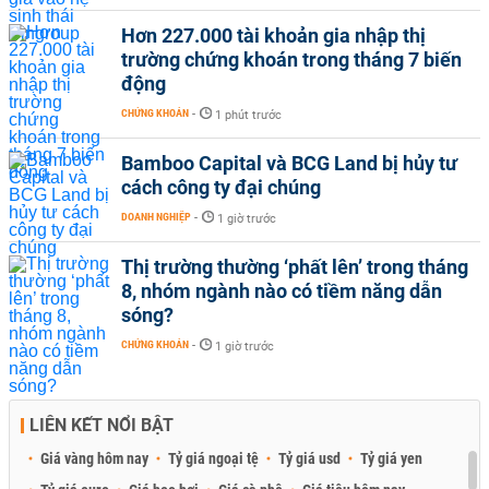
Hơn 227.000 tài khoản gia nhập thị
trường chứng khoán trong tháng 7 biến
động
CHỨNG KHOÁN
-
1 phút trước
Bamboo Capital và BCG Land bị hủy tư
cách công ty đại chúng
DOANH NGHIỆP
-
1 giờ trước
Thị trường thường ‘phất lên’ trong tháng
8, nhóm ngành nào có tiềm năng dẫn
sóng?
CHỨNG KHOÁN
-
1 giờ trước
LIÊN KẾT NỔI BẬT
Giá vàng hôm nay
Tỷ giá ngoại tệ
Tỷ giá usd
Tỷ giá yen