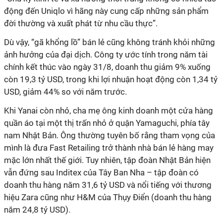
động đến Uniqlo vì hãng này cung cấp những sản phẩm
đời thường và xuất phát từ nhu cầu thực”.
Dù vậy, “gã khổng lồ” bán lẻ cũng không tránh khỏi những
ảnh hưởng của đại dịch. Công ty ước tính trong năm tài
chính kết thúc vào ngày 31/8, doanh thu giảm 9% xuống
còn
19,3 tỷ USD
, trong khi lợi nhuận hoạt động còn
1,34 tỷ
USD
, giảm 44% so với năm trước.
Khi Yanai còn nhỏ, cha mẹ ông kinh doanh một cửa hàng
quần áo tại một thị trấn nhỏ ở quận Yamaguchi, phía tây
nam Nhật Bản. Ông thường tuyên bố rằng tham vọng của
mình là đưa Fast Retailing trở thành nhà bán lẻ hàng may
mặc lớn nhất thế giới. Tuy nhiên, tập đoàn Nhật Bản hiện
vẫn đứng sau Inditex của Tây Ban Nha – tập đoàn có
doanh thu hàng năm
31,6 tỷ USD
và nổi tiếng với thương
hiệu Zara cũng như H&M của Thụy Điển (doanh thu hàng
năm
24,8 tỷ USD
).