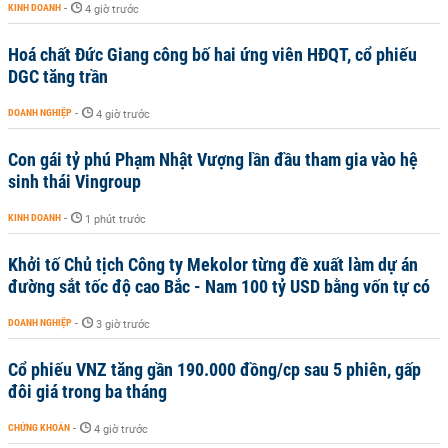
KINH DOANH
-
4 giờ trước
Hoá chất Đức Giang công bố hai ứng viên HĐQT, cổ phiếu
DGC tăng trần
DOANH NGHIỆP
-
4 giờ trước
Con gái tỷ phú Phạm Nhật Vượng lần đầu tham gia vào hệ
sinh thái Vingroup
KINH DOANH
-
1 phút trước
Khởi tố Chủ tịch Công ty Mekolor từng đề xuất làm dự án
đường sắt tốc độ cao Bắc - Nam 100 tỷ USD bằng vốn tự có
DOANH NGHIỆP
-
3 giờ trước
Cổ phiếu VNZ tăng gần 190.000 đồng/cp sau 5 phiên, gấp
đôi giá trong ba tháng
CHỨNG KHOÁN
-
4 giờ trước