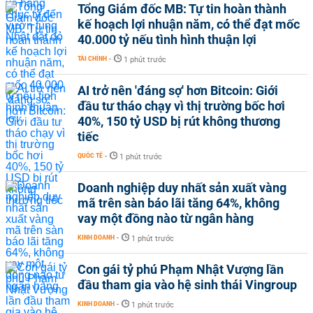
Tổng Giám đốc MB: Tự tin hoàn thành
kế hoạch lợi nhuận năm, có thể đạt mốc
40.000 tỷ nếu tình hình thuận lợi
TÀI CHÍNH
-
1 phút trước
AI trở nên 'đáng sợ' hơn Bitcoin: Giới
đầu tư tháo chạy vì thị trường bốc hơi
40%, 150 tỷ USD bị rút không thương
tiếc
QUỐC TẾ
-
1 phút trước
Doanh nghiệp duy nhất sản xuất vàng
mã trên sàn báo lãi tăng 64%, không
vay một đồng nào từ ngân hàng
KINH DOANH
-
1 phút trước
Con gái tỷ phú Phạm Nhật Vượng lần
đầu tham gia vào hệ sinh thái Vingroup
KINH DOANH
-
1 phút trước