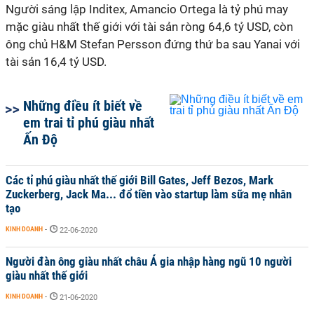
Người sáng lập Inditex, Amancio Ortega là tỷ phú may
mặc giàu nhất thế giới với tài sản ròng
64,6 tỷ USD
, còn
ông chủ H&M Stefan Persson đứng thứ ba sau Yanai với
tài sản
16,4 tỷ USD
.
Những điều ít biết về
em trai tỉ phú giàu nhất
Ấn Độ
Các tỉ phú giàu nhất thế giới Bill Gates, Jeff Bezos, Mark
Zuckerberg, Jack Ma... đổ tiền vào startup làm sữa mẹ nhân
tạo
KINH DOANH
-
22-06-2020
Người đàn ông giàu nhất châu Á gia nhập hàng ngũ 10 người
giàu nhất thế giới
KINH DOANH
-
21-06-2020