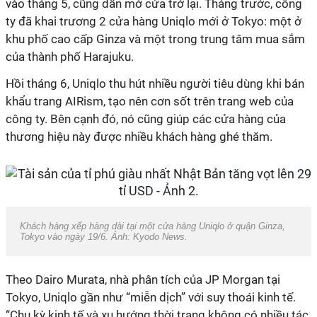
vào tháng 5, cũng dần mở cửa trở lại. Tháng trước, công
ty đã khai trương 2 cửa hàng Uniqlo mới ở Tokyo: một ở
khu phố cao cấp Ginza và một trong trung tâm mua sắm
của thành phố Harajuku.
Hồi tháng 6, Uniqlo thu hút nhiều người tiêu dùng khi bán
khẩu trang AIRism, tạo nên cơn sốt trên trang web của
công ty. Bên cạnh đó, nó cũng giúp các cửa hàng của
thương hiệu này được nhiều khách hàng ghé thăm.
Khách hàng xếp hàng dài tại một cửa hàng Uniqlo ở quận Ginza,
Tokyo vào ngày 19/6. Ảnh: Kyodo News.
Theo Dairo Murata, nhà phân tích của JP Morgan tại
Tokyo, Uniqlo gần như “miễn dịch” với suy thoái kinh tế.
“Chu kỳ kinh tế và xu hướng thời trang không có nhiều tác