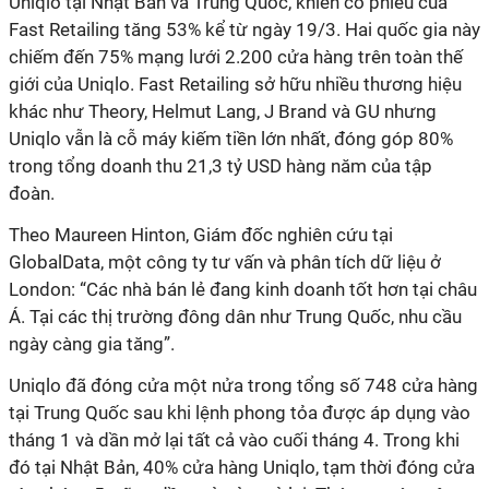
Uniqlo tại Nhật Bản và Trung Quốc, khiến cổ phiếu của
Fast Retailing tăng 53% kể từ ngày 19/3. Hai quốc gia này
chiếm đến 75% mạng lưới 2.200 cửa hàng trên toàn thế
giới của Uniqlo. Fast Retailing sở hữu nhiều thương hiệu
khác như Theory, Helmut Lang, J Brand và GU nhưng
Uniqlo vẫn là cỗ máy kiếm tiền lớn nhất, đóng góp 80%
trong tổng doanh thu
21,3 tỷ USD
hàng năm của tập
đoàn.
Theo Maureen Hinton, Giám đốc nghiên cứu tại
GlobalData, một công ty tư vấn và phân tích dữ liệu ở
London: “Các nhà bán lẻ đang kinh doanh tốt hơn tại châu
Á. Tại các thị trường đông dân như Trung Quốc, nhu cầu
ngày càng gia tăng”.
Uniqlo đã đóng cửa một nửa trong tổng số 748 cửa hàng
tại Trung Quốc sau khi lệnh phong tỏa được áp dụng vào
tháng 1 và dần mở lại tất cả vào cuối tháng 4. Trong khi
đó tại Nhật Bản, 40% cửa hàng Uniqlo, tạm thời đóng cửa