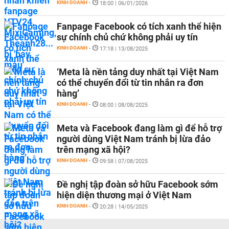
KINH DOANH
-
18:00 | 06/01/2026
Fanpage Facebook có tích xanh thể hiện
sự chính chủ chứ không phải uy tín
KINH DOANH
-
17:18 | 13/08/2025
‘Meta là nền tảng duy nhất tại Việt Nam
có thể chuyển đổi từ tin nhắn ra đơn
hàng’
KINH DOANH
-
08:00 | 08/08/2025
Meta và Facebook đang làm gì để hỗ trợ
người dùng Việt Nam tránh bị lừa đảo
trên mạng xã hội?
KINH DOANH
-
09:58 | 07/08/2025
Đề nghị tập đoàn sở hữu Facebook sớm
hiện diện thương mại ở Việt Nam
KINH DOANH
-
20:28 | 14/05/2025