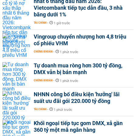
nhất 6 tháng đầu năm 2026:
Vietcombank tiếp tục dẫn đầu, 3 nhà
băng dưới 1%
TÀI CHÍNH
-
1 giờ trước
Vingroup chuyển nhượng hơn 4,8 triệu
cổ phiếu VHM
CHỨNG KHOÁN
-
1 phút trước
Tự doanh mua ròng hơn 300 tỷ đồng,
DMX vẫn bị bán mạnh
CHỨNG KHOÁN
-
1 phút trước
NHNN công bố điều kiện 'hưởng' lãi
suất ưu đãi gói 220.000 tỷ đồng
TÀI CHÍNH
-
1 phút trước
Khối ngoại tiếp tục gom DMX, xả gần
360 tỷ một mã ngân hàng