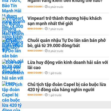
Ngành vàng kiếm tiền khủng thế nào?
KINH DOANH
-
6 phút trước
Vinpearl trở thành thương hiệu khách
sạn mạnh nhất thế giới
KINH DOANH
-
7 phút trước
Chuỗi quán nhậu Tự Do lấn sân bán phở
bò, giá từ 39.000 đồng/bát
KINH DOANH
-
8 phút trước
Lừa huy động vốn kinh doanh hải sản với
lãi cao
KINH DOANH
-
1 giờ trước
Chủ tịch tập đoàn Capel bị cáo buộc lừa
420 tỷ đồng của hàng nghìn người
KINH DOANH
-
1 giờ trước