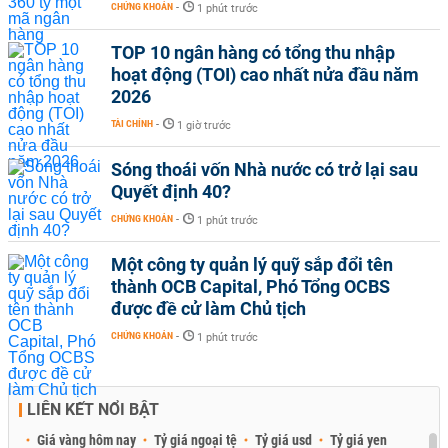
CHỨNG KHOÁN
-
1 phút trước
TOP 10 ngân hàng có tổng thu nhập
hoạt động (TOI) cao nhất nửa đầu năm
2026
TÀI CHÍNH
-
1 giờ trước
Sóng thoái vốn Nhà nước có trở lại sau
Quyết định 40?
CHỨNG KHOÁN
-
1 phút trước
Một công ty quản lý quỹ sắp đổi tên
thành OCB Capital, Phó Tổng OCBS
được đề cử làm Chủ tịch
CHỨNG KHOÁN
-
1 phút trước
LIÊN KẾT NỔI BẬT
Giá vàng hôm nay
Tỷ giá ngoại tệ
Tỷ giá usd
Tỷ giá yen