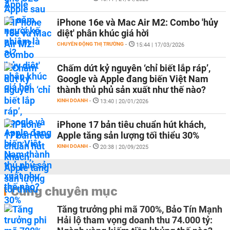
iPhone 16e và Mac Air M2: Combo 'hủy
diệt' phân khúc giá hời
CHUYỂN ĐỘNG THỊ TRƯỜNG
-
15:44 | 17/03/2026
Chấm dứt kỷ nguyên ‘chỉ biết lắp ráp’,
Google và Apple đang biến Việt Nam
thành thủ phủ sản xuất như thế nào?
KINH DOANH
-
13:40 | 20/01/2026
iPhone 17 bản tiêu chuẩn hút khách,
Apple tăng sản lượng tối thiểu 30%
KINH DOANH
-
20:38 | 20/09/2025
Cùng chuyên mục
Tăng trưởng phi mã 700%, Bảo Tín Mạnh
Hải lộ tham vọng doanh thu 74.000 tỷ: