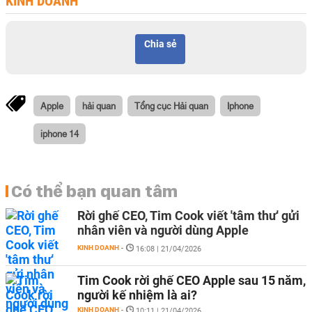
KINH DOANH
Chia sẻ
Apple
hải quan
Tổng cục Hải quan
Iphone
iphone 14
Có thể bạn quan tâm
Rời ghế CEO, Tim Cook viết 'tâm thư' gửi
nhân viên và người dùng Apple
KINH DOANH
-
16:08 | 21/04/2026
Tim Cook rời ghế CEO Apple sau 15 năm,
người kế nhiệm là ai?
KINH DOANH
-
10:11 | 21/04/2026