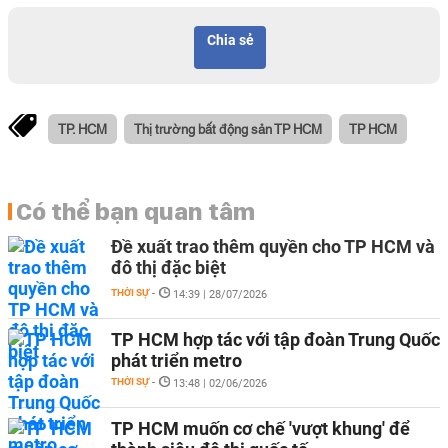
Chia sẻ
TP. HCM
Thị trường bất động sản TP HCM
TP HCM
Có thể bạn quan tâm
Đề xuất trao thêm quyền cho TP HCM và
đô thị đặc biệt
THỜI SỰ
-
14:39 | 28/07/2026
TP HCM hợp tác với tập đoàn Trung Quốc
phát triển metro
THỜI SỰ
-
13:48 | 02/06/2026
TP HCM muốn cơ chế 'vượt khung' để