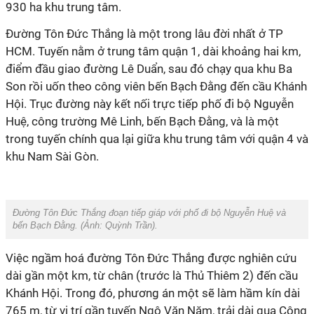
930 ha khu trung tâm.
Đường Tôn Đức Thắng là một trong lâu đời nhất ở TP
HCM. Tuyến nằm ở trung tâm quận 1, dài khoảng hai km,
điểm đầu giao đường Lê Duẩn, sau đó chạy qua khu Ba
Son rồi uốn theo công viên bến Bạch Đằng đến cầu Khánh
Hội. Trục đường này kết nối trực tiếp phố đi bộ Nguyễn
Huệ, công trường Mê Linh, bến Bạch Đằng, và là một
trong tuyến chính qua lại giữa khu trung tâm với quận 4 và
khu Nam Sài Gòn.
Đường Tôn Đức Thắng đoạn tiếp giáp với phố đi bộ Nguyễn Huệ và
bến Bạch Đằng. (Ảnh:
Quỳnh Trần
).
Việc ngầm hoá đường Tôn Đức Thắng được nghiên cứu
dài gần một km, từ chân (trước là Thủ Thiêm 2) đến cầu
Khánh Hội. Trong đó, phương án một sẽ làm hầm kín dài
765 m, từ vị trí gần tuyến Ngô Văn Năm, trải dài qua Công