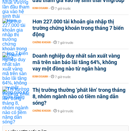
đầu tham gia vào hệ sinh thái Vingroup
KINH DOANH
-
7 giờ trước
Hơn 227.000 tài khoản gia nhập thị
trường chứng khoán trong tháng 7 biến
động
CHỨNG KHOÁN
-
7 giờ trước
Doanh nghiệp duy nhất sản xuất vàng
mã trên sàn báo lãi tăng 64%, không
vay một đồng nào từ ngân hàng
KINH DOANH
-
7 giờ trước
Thị trường thường ‘phất lên’ trong tháng
8, nhóm ngành nào có tiềm năng dẫn
sóng?
CHỨNG KHOÁN
-
9 giờ trước