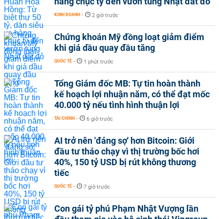
hàng chục tỷ đến vườn tùng Nhật đắt đỏ
KINH DOANH
-
2 giờ trước
Chứng khoán Mỹ đồng loạt giảm điểm
khi giá dầu quay đầu tăng
QUỐC TẾ
-
1 phút trước
Tổng Giám đốc MB: Tự tin hoàn thành
kế hoạch lợi nhuận năm, có thể đạt mốc
40.000 tỷ nếu tình hình thuận lợi
TÀI CHÍNH
-
6 giờ trước
AI trở nên 'đáng sợ' hơn Bitcoin: Giới
đầu tư tháo chạy vì thị trường bốc hơi
40%, 150 tỷ USD bị rút không thương
tiếc
QUỐC TẾ
-
7 giờ trước
Con gái tỷ phú Phạm Nhật Vượng lần