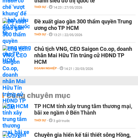
thành siêu đô thị quốc tế
THỜI SỰ
-
14:23 | 27/05/2026
Đề xuất giao gần 300 thẩm quyền Trung
ương cho TP HCM
THỜI SỰ
-
13:21 | 22/05/2026
Chủ tịch VNG, CEO Saigon Co.op, doanh
nhân Mai Hữu Tín trúng cử HĐND TP
HCM
DOANH NGHIỆP
-
14:21 | 20/03/2026
Cùng chuyên mục
TP HCM tính xây trung tâm thương mại,
bãi xe ngầm ở Bến Thành
THỜI SỰ
-
3 giờ trước
Chuyên gia hiến kế tái thiết sông Hồng,