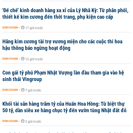
'Đế chế’ kinh doanh hàng xa xỉ của Lý Nhã Kỳ: Từ phân phối,
thiết kế kim cương đến thời trang, phụ kiện cao cấp
KINH DOANH
-
17 giờ trước
Hãng kim cương tài trợ vương miện cho các cuộc thi hoa
hậu thông báo ngừng hoạt động
KINH DOANH
-
12 giờ trước
Con gái tỷ phú Phạm Nhật Vượng lần đầu tham gia vào hệ
sinh thái Vingroup
KINH DOANH
-
7 giờ trước
Khối tài sản hàng trăm tỷ của Huấn Hoa Hồng: Từ biệt thự
50 tỷ, dàn siêu xe hàng chục tỷ đến vườn tùng Nhật đắt đỏ
KINH DOANH
-
2 giờ trước