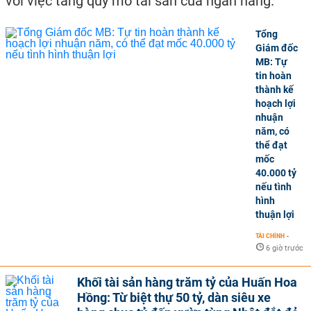
với việc tăng quy mô tài sản của ngân hàng.
Tổng
Giám đốc
MB: Tự
tin hoàn
thành kế
hoạch lợi
nhuận
năm, có
thể đạt
mốc
40.000 tỷ
nếu tình
hình
thuận lợi
TÀI CHÍNH
-
6 giờ trước
Khối tài sản hàng trăm tỷ của Huấn Hoa
Hồng: Từ biệt thự 50 tỷ, dàn siêu xe