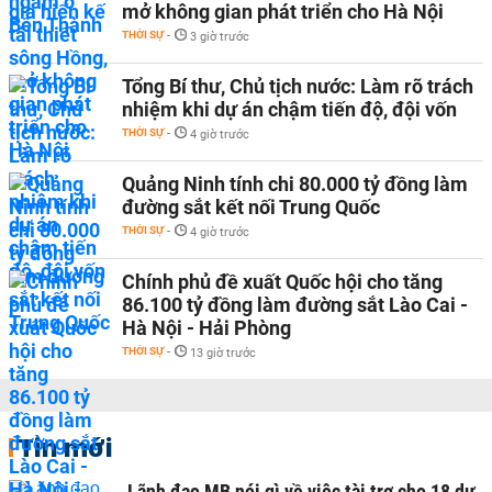
mở không gian phát triển cho Hà Nội
THỜI SỰ
-
3 giờ trước
Tổng Bí thư, Chủ tịch nước: Làm rõ trách
nhiệm khi dự án chậm tiến độ, đội vốn
THỜI SỰ
-
4 giờ trước
Quảng Ninh tính chi 80.000 tỷ đồng làm
đường sắt kết nối Trung Quốc
THỜI SỰ
-
4 giờ trước
Chính phủ đề xuất Quốc hội cho tăng
86.100 tỷ đồng làm đường sắt Lào Cai -
Hà Nội - Hải Phòng
THỜI SỰ
-
13 giờ trước
Tin mới
Lãnh đạo MB nói gì về việc tài trợ cho 18 dự