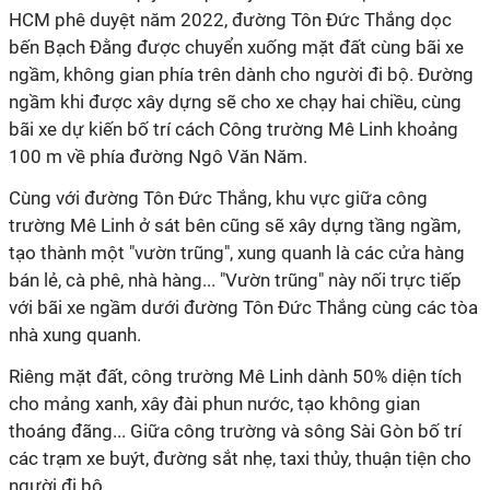
HCM phê duyệt năm 2022, đường Tôn Đức Thắng dọc
bến Bạch Đằng được chuyển xuống mặt đất cùng bãi xe
ngầm, không gian phía trên dành cho người đi bộ. Đường
ngầm khi được xây dựng sẽ cho xe chạy hai chiều, cùng
bãi xe dự kiến bố trí cách Công trường Mê Linh khoảng
100 m về phía đường Ngô Văn Năm.
Cùng với đường Tôn Đức Thắng, khu vực giữa công
trường Mê Linh ở sát bên cũng sẽ xây dựng tầng ngầm,
tạo thành một "vườn trũng", xung quanh là các cửa hàng
bán lẻ, cà phê, nhà hàng... "Vườn trũng" này nối trực tiếp
với bãi xe ngầm dưới đường Tôn Đức Thắng cùng các tòa
nhà xung quanh.
Riêng mặt đất, công trường Mê Linh dành 50% diện tích
cho mảng xanh, xây đài phun nước, tạo không gian
thoáng đãng... Giữa công trường và sông Sài Gòn bố trí
các trạm xe buýt, đường sắt nhẹ, taxi thủy, thuận tiện cho
người đi bộ...