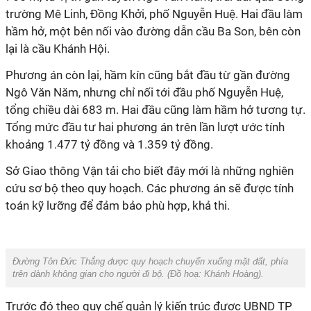
trường Mê Linh, Đồng Khởi, phố Nguyễn Huệ. Hai đầu làm
hầm hở, một bên nối vào đường dẫn cầu Ba Son, bên còn
lại là cầu Khánh Hội.
Phương án còn lại, hầm kín cũng bắt đầu từ gần đường
Ngô Văn Năm, nhưng chỉ nối tới đầu phố Nguyễn Huệ,
tổng chiều dài 683 m. Hai đầu cũng làm hầm hở tương tự.
Tổng mức đầu tư hai phương án trên lần lượt ước tính
khoảng 1.477 tỷ đồng và 1.359 tỷ đồng.
Sở Giao thông Vận tải cho biết đây mới là những nghiên
cứu sơ bộ theo quy hoạch. Các phương án sẽ được tính
toán kỹ lưỡng để đảm bảo phù hợp, khả thi.
Đường Tôn Đức Thắng được quy hoạch chuyển xuống mặt đất, phía
trên dành không gian cho người đi bộ. (Đồ hoạ:
Khánh Hoàng
).
Trước đó theo quy chế quản lý kiến trúc được UBND TP