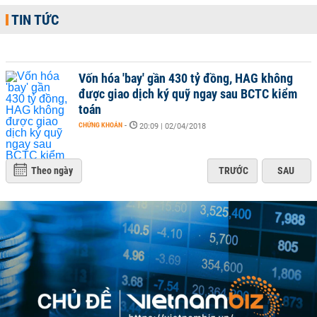
TIN TỨC
Vốn hóa 'bay' gần 430 tỷ đồng, HAG không
được giao dịch ký quỹ ngay sau BCTC kiểm
toán
CHỨNG KHOÁN
-
20:09 | 02/04/2018
Theo ngày
TRƯỚC
SAU