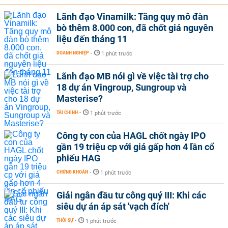
Lãnh đạo Vinamilk: Tăng quy mô đàn
bò thêm 8.000 con, đã chốt giá nguyên
liệu đến tháng 11
DOANH NGHIỆP
-
1 phút trước
Lãnh đạo MB nói gì về việc tài trợ cho
18 dự án Vingroup, Sungroup và
Masterise?
TÀI CHÍNH
-
1 phút trước
Công ty con của HAGL chốt ngày IPO
gần 19 triệu cp với giá gấp hơn 4 lần cổ
phiếu HAG
CHỨNG KHOÁN
-
1 phút trước
Giải ngân đầu tư công quý III: Khi các
siêu dự án áp sát 'vạch đích'
THỜI SỰ
-
1 phút trước