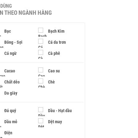
U DÙNG
IN THEO NGÀNH HÀNG
Bạc
Bạch Kim
Bông - Sợi
Cá da trơn
Cá ngừ
Cà phê
Cacao
Cao su
Chất dẻo
Chè
Da giày
Đá quý
Dầu - Hạt dầu
Dầu mỏ
Dệt may
Điện