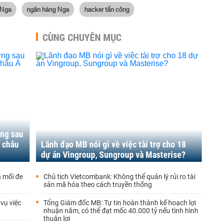
 Nga
ngân hàng Nga
hacker tấn công
CÙNG CHUYÊN MỤC
ứng sau
ở châu
Lãnh đạo MB nói gì về việc tài trợ cho 18
dự án Vingroup, Sungroup và Masterise?
n mối đe
Chủ tịch Vietcombank: Không thể quản lý rủi ro tài
sản mã hóa theo cách truyền thống
 vụ việc
Tổng Giám đốc MB: Tự tin hoàn thành kế hoạch lợi
nhuận năm, có thể đạt mốc 40.000 tỷ nếu tình hình
thuận lợi