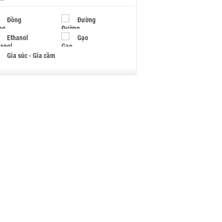
Đồng
Đường
Ethanol
Gạo
Gia súc - Gia cầm
Giấy
Gỗ
Hạt điều
Hồ tiêu - Hạt tiêu
Khí đốt
Kim loại khác
Mắc ca
Muối
Ngũ cốc
Nhựa - Hạt nhựa
Palladium
Phân bón