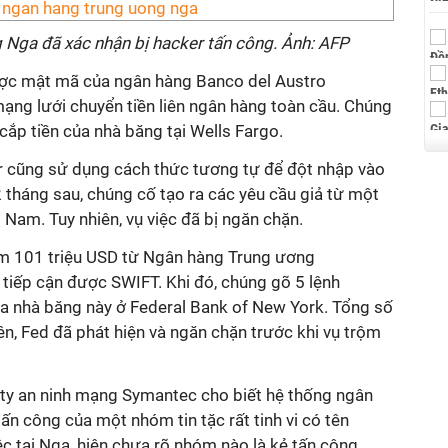
Nga đã xác nhận bị hacker tấn công. Ảnh: AFP
ợc mật mã của ngân hàng Banco del Austro
ạng lưới chuyển tiền liên ngân hàng toàn cầu. Chúng
cắp tiền của nhà băng tại Wells Fargo.
r cũng sử dụng cách thức tương tự để đột nhập vào
 tháng sau, chúng cố tạo ra các yêu cầu giả từ một
Nam. Tuy nhiên, vụ việc đã bị ngăn chặn.
ộm 101 triệu USD từ Ngân hàng Trung ương
tiếp cận được SWIFT. Khi đó, chúng gõ 5 lệnh
ủa nhà băng này ở Federal Bank of New York. Tổng số
iên, Fed đã phát hiện và ngăn chặn trước khi vụ trộm
 ty an ninh mạng Symantec cho biết hệ thống ngân
ấn công của một nhóm tin tặc rất tinh vi có tên
ệc tại Nga, hiện chưa rõ nhóm nào là kẻ tấn công.