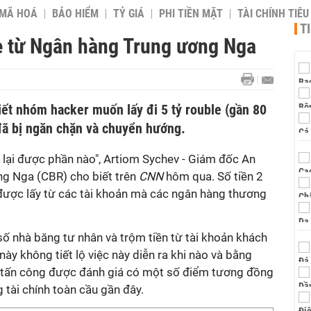
 MÃ HOÁ
BẢO HIỂM
TỶ GIÁ
PHI TIỀN MẶT
TÀI CHÍNH TIÊ
T
le từ Ngân hàng Trung ương Nga
iết nhóm hacker muốn lấy đi 5 tỷ rouble (gần 80
 đã bị ngăn chặn và chuyển hướng.
y lại được phần nào", Artiom Sychev - Giám đốc An
ng Nga (CBR) cho biết trên
CNN
hôm qua. Số tiền 2
 được lấy từ các tài khoản mà các ngân hàng thương
 nhà băng tư nhân và trộm tiền từ tài khoản khách
ày không tiết lộ việc này diễn ra khi nào và bằng
ụ tấn công được đánh giá có một số điểm tương đồng
 tài chính toàn cầu gần đây.