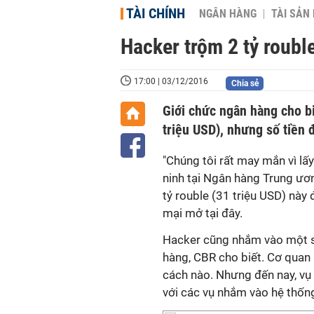
TÀI CHÍNH
NGÂN HÀNG
TÀI SẢN
Hacker trộm 2 tỷ roub
17:00 | 03/12/2016
Chia sẻ
Giới chức ngân hàng cho b
triệu USD), nhưng số tiền
"Chúng tôi rất may mắn vì lấ
ninh tại Ngân hàng Trung ươ
tỷ rouble (31 triệu USD) này
mại mở tại đây.
Hacker cũng nhắm vào một số
hàng, CBR cho biết. Cơ quan n
cách nào. Nhưng đến nay, v
với các vụ nhắm vào hệ thống