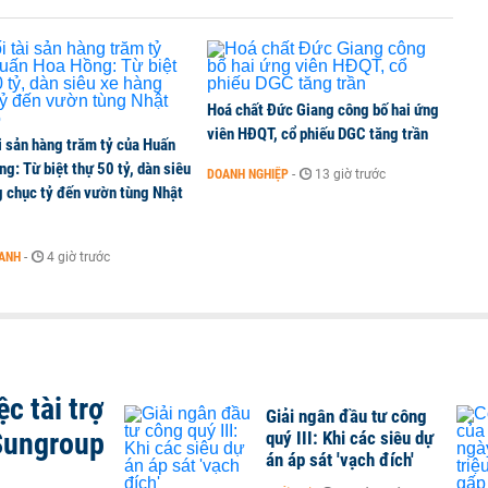
Hoá chất Đức Giang công bố hai ứng
viên HĐQT, cổ phiếu DGC tăng trần
i sản hàng trăm tỷ của Huấn
g: Từ biệt thự 50 tỷ, dàn siêu
DOANH NGHIỆP
-
13 giờ trước
g chục tỷ đến vườn tùng Nhật
OANH
-
4 giờ trước
c tài trợ
Giải ngân đầu tư công
Sungroup
quý III: Khi các siêu dự
án áp sát 'vạch đích'