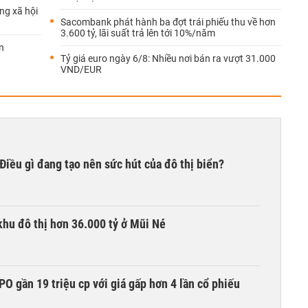
ng xã hội
Sacombank phát hành ba đợt trái phiếu thu về hơn
3.600 tỷ, lãi suất trả lên tới 10%/năm
n
Tỷ giá euro ngày 6/8: Nhiều nơi bán ra vượt 31.000
VND/EUR
iều gì đang tạo nên sức hút của đô thị biển?
khu đô thị hơn 36.000 tỷ ở Mũi Né
O gần 19 triệu cp với giá gấp hơn 4 lần cổ phiếu