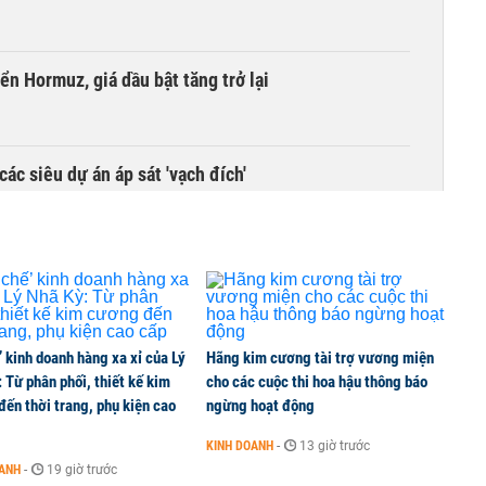
ển Hormuz, giá dầu bật tăng trở lại
các siêu dự án áp sát 'vạch đích'
thuế quan
’ kinh doanh hàng xa xỉ của Lý
Hãng kim cương tài trợ vương miện
ờng sắt TP HCM - Cần Thơ
 Từ phân phối, thiết kế kim
cho các cuộc thi hoa hậu thông báo
ến thời trang, phụ kiện cao
ngừng hoạt động
KINH DOANH
-
13 giờ trước
ợ cho 18 dự án Vingroup, Sungroup và Masterise?
OANH
-
19 giờ trước