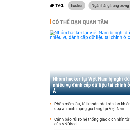
hacker
Ngân hàng trung ương
TAG:
CÓ THỂ BẠN QUAN TÂM
Nhóm hacker tại Việt Nam bị nghi đ
nhiều vụ đánh cắp dữ liệu tài chính 
Á
Phần mềm lậu, tài khoản rác tràn lan khiế
doạ an ninh mạng gia tăng tại Việt Nam
Cảnh báo rủi ro hệ thống giao dịch nhìn từ
của VNDirect