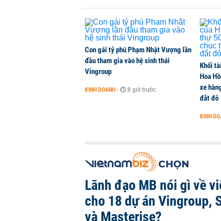
TÀI CHÍNH
-
1 phút trước
Con gái tỷ phú Phạm Nhật Vượng lần
đầu tham gia vào hệ sinh thái
Khối tà
Vingroup
Hoa Hồn
xe hàn
KINH DOANH
-
8 giờ trước
đắt đỏ
KINH D
Lãnh đạo MB nói gì về việ
cho 18 dự án Vingroup, 
và Masterise?