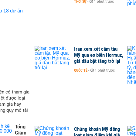
THỜI SỰ
-
1 phút trước
Iran xem xét cấm tàu
Mỹ qua eo biển Hormuz,
giá dầu bật tăng trở lại
QUỐC TẾ
-
1 phút trước
ện có tham gia
iệt được loại
ham gia hay
ăng quy mô tài
Tổng
Chứng khoán Mỹ đồng
Giám
loạt giảm điểm khi giá