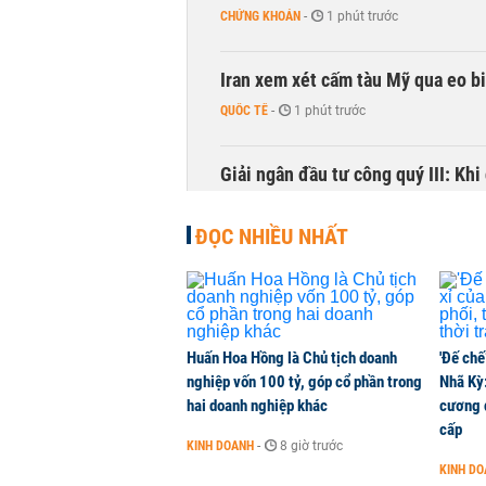
CHỨNG KHOÁN
-
1 phút trước
Iran xem xét cấm tàu Mỹ qua eo bi
QUỐC TẾ
-
1 phút trước
Giải ngân đầu tư công quý III: Khi 
THỜI SỰ
-
1 phút trước
ĐỌC NHIỀU NHẤT
Sản lượng thép Mỹ phục hồi nhờ 
HÀNG HÓA
-
1 phút trước
Huấn Hoa Hồng là Chủ tịch doanh
'Đế chế
Đề xuất 28 khu đô thị nén dọc đư
nghiệp vốn 100 tỷ, góp cổ phần trong
Nhã Kỳ:
THỜI SỰ
-
1 phút trước
hai doanh nghiệp khác
cương đ
cấp
KINH DOANH
-
8 giờ trước
Lãnh đạo MB nói gì về việc tài tr
KINH D