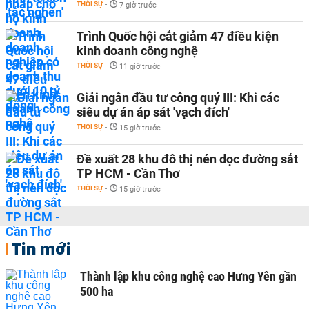
THỜI SỰ
-
7 giờ trước
Trình Quốc hội cắt giảm 47 điều kiện
kinh doanh công nghệ
THỜI SỰ
-
11 giờ trước
Giải ngân đầu tư công quý III: Khi các
siêu dự án áp sát 'vạch đích'
THỜI SỰ
-
15 giờ trước
Đề xuất 28 khu đô thị nén dọc đường sắt
TP HCM - Cần Thơ
THỜI SỰ
-
15 giờ trước
Tin mới
Thành lập khu công nghệ cao Hưng Yên gần
500 ha