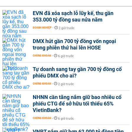
EVN đã xóa sạch lỗ lũy kế, thu gần
353.000 tỷ đồng sau nửa năm
DOANH NGHIỆP
-
2 giờ trước
DMX hút gần 700 tỷ đồng vốn ngoại
trong phiên thứ hai lên HOSE
CHỨNG KHOÁN
-
6 giờ trước
Tự doanh sang tay gần 700 tỷ đồng cổ
phiếu DMX cho ai?
CHỨNG KHOÁN
-
2 giờ trước
NHNN cần tăng nắm giữ bao nhiêu cổ
phiếu CTG để sở hữu tối thiểu 65%
VietinBank?
CHỨNG KHOÁN
-
6 giờ trước
VNPT nắm giữ hơn 62.000 tỷ đồng tiền