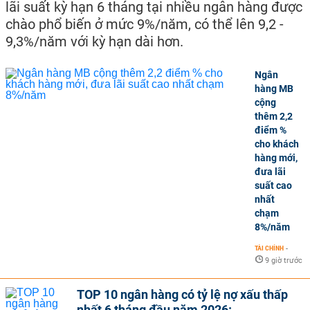
lãi suất kỳ hạn 6 tháng tại nhiều ngân hàng được
chào phổ biến ở mức 9%/năm, có thể lên 9,2 -
9,3%/năm với kỳ hạn dài hơn.
Ngân
hàng MB
cộng
thêm 2,2
điểm %
cho khách
hàng mới,
đưa lãi
suất cao
nhất
chạm
8%/năm
TÀI CHÍNH
-
9 giờ trước
TOP 10 ngân hàng có tỷ lệ nợ xấu thấp
nhất 6 tháng đầu năm 2026: