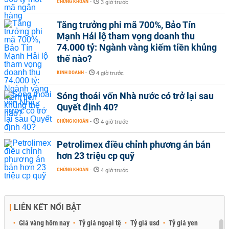
CHỨNG KHOÁN
-
3 giờ trước
Tăng trưởng phi mã 700%, Bảo Tín
Mạnh Hải lộ tham vọng doanh thu
74.000 tỷ: Ngành vàng kiếm tiền khủng
thế nào?
KINH DOANH
-
4 giờ trước
Sóng thoái vốn Nhà nước có trở lại sau
Quyết định 40?
CHỨNG KHOÁN
-
4 giờ trước
Petrolimex điều chỉnh phương án bán
hơn 23 triệu cp quỹ
CHỨNG KHOÁN
-
4 giờ trước
LIÊN KẾT NỔI BẬT
Giá vàng hôm nay
Tỷ giá ngoại tệ
Tỷ giá usd
Tỷ giá yen