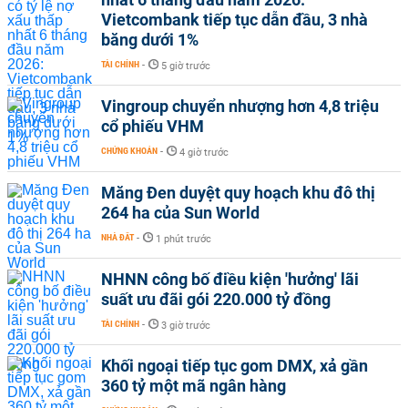
Vietcombank tiếp tục dẫn đầu, 3 nhà
băng dưới 1%
TÀI CHÍNH
-
5 giờ trước
Vingroup chuyển nhượng hơn 4,8 triệu
cổ phiếu VHM
CHỨNG KHOÁN
-
4 giờ trước
Măng Đen duyệt quy hoạch khu đô thị
264 ha của Sun World
NHÀ ĐẤT
-
1 phút trước
NHNN công bố điều kiện 'hưởng' lãi
suất ưu đãi gói 220.000 tỷ đồng
TÀI CHÍNH
-
3 giờ trước
Khối ngoại tiếp tục gom DMX, xả gần
360 tỷ một mã ngân hàng