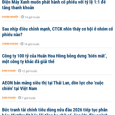
Điện Máy Xanh muốn phát hành cổ phiếu với tỷ lệ 1:1 để
tăng thanh khoản
DOANH NGHIỆP
-
14 giờ trước
Sau nhịp điều chỉnh mạnh, CTCK nhìn thấy cơ hội ở nhóm cổ
phiếu nào?
CHỨNG KHOÁN
-
14 giờ trước
Công ty 100 tỷ của Huấn Hoa Hồng bỗng dưng ‘biến mất’,
một công ty khác đã giải thể
KINH DOANH
-
12 giờ trước
AEON bán mảng siêu thị tại Thái Lan, dồn lực cho ‘cuộc
chiến’ tại Việt Nam
KINH DOANH
-
7 giờ trước
Bức tranh tài chính tiêu dùng nửa đầu 2026 tiếp tục phân