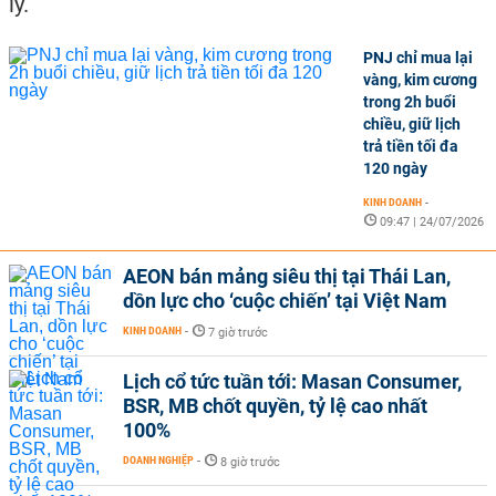
lý.
PNJ chỉ mua lại
vàng, kim cương
trong 2h buổi
chiều, giữ lịch
trả tiền tối đa
120 ngày
KINH DOANH
-
09:47 | 24/07/2026
AEON bán mảng siêu thị tại Thái Lan,
dồn lực cho ‘cuộc chiến’ tại Việt Nam
KINH DOANH
-
7 giờ trước
Lịch cổ tức tuần tới: Masan Consumer,
BSR, MB chốt quyền, tỷ lệ cao nhất
100%
DOANH NGHIỆP
-
8 giờ trước