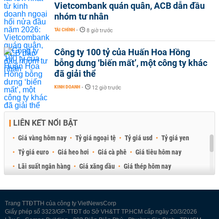
Vietcombank quán quân, ACB dẫn đầu
nhóm tư nhân
TÀI CHÍNH
-
8 giờ trước
Công ty 100 tỷ của Huấn Hoa Hồng
bỗng dưng ‘biến mất’, một công ty khác
đã giải thể
KINH DOANH
-
12 giờ trước
LIÊN KẾT NỔI BẬT
Giá vàng hôm nay
Tỷ giá ngoại tệ
Tỷ giá usd
Tỷ giá yen
Tỷ giá euro
Giá heo hơi
Giá cà phê
Giá tiêu hôm nay
Lãi suất ngân hàng
Giá xăng dầu
Giá thép hôm nay
Giá sầu riêng
Giá thịt heo
Giá gạo
Giá cao su
Best Retail Brokers
Diễn đàn đầu tư Việt Nam 2026
Trang TTĐTTH của công ty VietNewsCorp
Giấy phép số 3323/GP-TTĐT do Sở VH&TT TP.HCM cấp ngày 20/3/2026