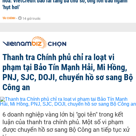
hóa: VietCredit báo lãi tăng ba chữ số, ông lớn đầu ngành
'hụt hơi'
TÀI CHÍNH
-
14 giờ trước
Thanh tra Chính phủ chỉ ra loạt vi
phạm tại Bảo Tín Mạnh Hải, Mi Hồng,
PNJ, SJC, DOJI, chuyển hồ sơ sang Bộ
Công an
6 doanh nghiệp vàng lớn bị "gọi tên" trong kết
luận của thanh tra chính phủ. Một số vi phạm
được chuyển hồ sơ sang Bộ Công an tiếp tục xử