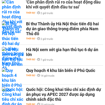
'Cần phân định rủi ro của hoạt động dầu
khí với quyết định đầu tư sai'
THỜI SỰ
-
2 giờ trước
Bí thư Thành ủy Hà Nội thúc tiến độ hai
dự án giao thông trọng điểm phía Nam
Thủ đô
THỜI SỰ
-
2 giờ trước
Hà Nội xem xét gia hạn thủ tục 6 dự án
lớn
THỜI SỰ
-
7 giờ trước
Quy hoạch 4 khu lấn biển ở Phú Quốc
THỜI SỰ
-
14 giờ trước
Quốc hội: Công khai tiêu chí xác định dự
án phục vụ APEC 2027 được áp dụng
chính sách đặc thù
THỜI SỰ
-
23 giờ trước