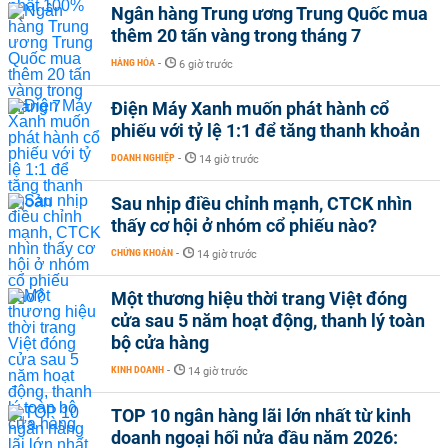
Ngân hàng Trung ương Trung Quốc mua
thêm 20 tấn vàng trong tháng 7
HÀNG HÓA
-
6 giờ trước
Điện Máy Xanh muốn phát hành cổ
phiếu với tỷ lệ 1:1 để tăng thanh khoản
DOANH NGHIỆP
-
14 giờ trước
Sau nhịp điều chỉnh mạnh, CTCK nhìn
thấy cơ hội ở nhóm cổ phiếu nào?
CHỨNG KHOÁN
-
14 giờ trước
Một thương hiệu thời trang Việt đóng
cửa sau 5 năm hoạt động, thanh lý toàn
bộ cửa hàng
KINH DOANH
-
14 giờ trước
TOP 10 ngân hàng lãi lớn nhất từ kinh
doanh ngoại hối nửa đầu năm 2026: