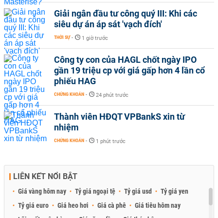
Giải ngân đầu tư công quý III: Khi các
siêu dự án áp sát 'vạch đích'
THỜI SỰ
-
1 giờ trước
Công ty con của HAGL chốt ngày IPO
gần 19 triệu cp với giá gấp hơn 4 lần cổ
phiếu HAG
CHỨNG KHOÁN
-
24 phút trước
Thành viên HĐQT VPBankS xin từ
nhiệm
CHỨNG KHOÁN
-
1 phút trước
LIÊN KẾT NỔI BẬT
Giá vàng hôm nay
Tỷ giá ngoại tệ
Tỷ giá usd
Tỷ giá yen
Tỷ giá euro
Giá heo hơi
Giá cà phê
Giá tiêu hôm nay