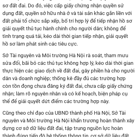
sơ đất đai. Do đó, việc cấp giấy chứng nhận quyền sử
dụng đất, quyền sở hữu nhà ở và tài sản khác gắn liền với
đất phải tổ chức sắp xếp, bố trí hợp lý để tiếp nhận hồ sơ
giải quyết thủ tục hành chính cho người dân; không để
tình trạng quá tải, kéo dài thời gian tiếp nhận, giải quyết
hồ sơ làm phát sinh các tiêu cực.
Sở Tài nguyên và Môi trường Hà Nội rà soát, tham mưu
sửa đổi, bãi bỏ các thủ tục không hợp lý, kéo dài thời gian
thực hiện các giao dịch về đất đai, gây phiền hà cho người
dân và doanh nghiệp; thống kê đầy đủ các trường hợp
còn tồn đọng chưa đăng ký đất đai, chưa cấp giấy chứng
nhận; làm rõ nguyên nhân và có kế hoạch, biện pháp cụ
thể để giải quyết dứt điểm các trường hợp này.
Cũng theo chỉ đạo của UBND thành phố Hà Nội, Sở Tài
nguyên và Môi trường Hà Nội khẩn trương hoàn thành xây
dựng cơ sở dữ liệu đất đai, tập trung nguồn lực hoàn
thành đúng tiến độ hệ thống thông tin, cơ sở dữ liệu đất