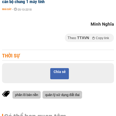
cán bộ chung 1 máy tính
NHÀ ĐẤT
-
05-10-2018
Minh Nghĩa
Theo
TTXVN
Copy link
THỜI SỰ
Chia sẻ
phân lô bán nền
quản lý sử dụng đất đai