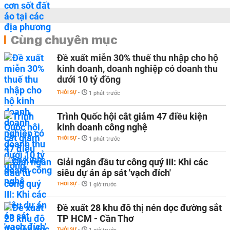
Cùng chuyên mục
Đề xuất miễn 30% thuế thu nhập cho hộ
kinh doanh, doanh nghiệp có doanh thu
dưới 10 tỷ đồng
THỜI SỰ
-
1 phút trước
Trình Quốc hội cắt giảm 47 điều kiện
kinh doanh công nghệ
THỜI SỰ
-
1 phút trước
Giải ngân đầu tư công quý III: Khi các
siêu dự án áp sát 'vạch đích'
THỜI SỰ
-
1 giờ trước
Đề xuất 28 khu đô thị nén dọc đường sắt
TP HCM - Cần Thơ
THỜI SỰ
-