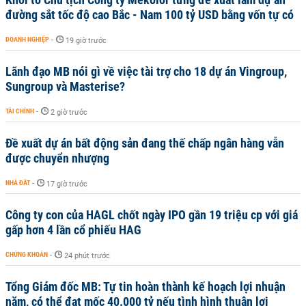
đường sắt tốc độ cao Bắc - Nam 100 tỷ USD bằng vốn tự có
DOANH NGHIỆP
-
19 giờ trước
Lãnh đạo MB nói gì về việc tài trợ cho 18 dự án Vingroup,
Sungroup và Masterise?
TÀI CHÍNH
-
2 giờ trước
Đề xuất dự án bất động sản đang thế chấp ngân hàng vẫn
được chuyển nhượng
NHÀ ĐẤT
-
17 giờ trước
Công ty con của HAGL chốt ngày IPO gần 19 triệu cp với giá
gấp hơn 4 lần cổ phiếu HAG
CHỨNG KHOÁN
-
24 phút trước
Tổng Giám đốc MB: Tự tin hoàn thành kế hoạch lợi nhuận
năm, có thể đạt mốc 40.000 tỷ nếu tình hình thuận lợi