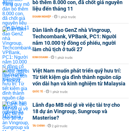
bò thêm 8.000 con, đã chốt giá nguyên
liệu đến tháng 11
DOANH NGHIỆP
-
1 phút trước
Dàn lãnh đạo GenZ nhà Vingroup,
Techcombank, VPBank, PC1: Người
nắm 10.000 tỷ đồng cổ phiếu, người
làm chủ tịch ở tuổi 27
KINH DOANH
-
1 phút trước
Việt Nam muốn phát triển quỹ hưu trí:
Từ tiết kiệm gia đình thành nguồn cấp
vốn dài hạn và kinh nghiệm từ Malaysia
QUỐC TẾ
-
1 phút trước
Lãnh đạo MB nói gì về việc tài trợ cho
18 dự án Vingroup, Sungroup và
Masterise?
TÀI CHÍNH
-
2 giờ trước