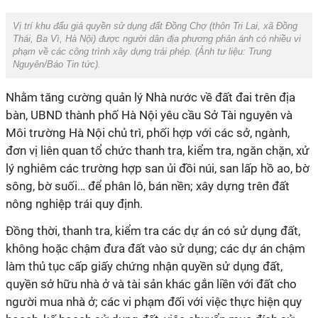
Vị trí khu đấu giá quyền sử dụng đất Đồng Chợ (thôn Tri Lai, xã Đồng
Thái, Ba Vì, Hà Nội) được người dân địa phương phản ánh có nhiều vi
phạm về các công trình xây dựng trái phép. (Ảnh tư liệu:
Trung
Nguyên/Báo Tin tức).
Nhằm tăng cường quản lý Nhà nước về đất đai trên địa
bàn, UBND thành phố Hà Nội yêu cầu Sở Tài nguyên và
Môi trường Hà Nội chủ trì, phối hợp với các sở, ngành,
đơn vị liên quan tổ chức thanh tra, kiểm tra, ngăn chặn, xử
lý nghiêm các trường hợp san ủi đồi núi, san lấp hồ ao, bờ
sông, bờ suối… để phân lô, bán nền; xây dựng trên đất
nông nghiệp trái quy định.
Đồng thời, thanh tra, kiểm tra các dự án có sử dụng đất,
không hoặc chậm đưa đất vào sử dụng; các dự án chậm
làm thủ tục cấp giấy chứng nhận quyền sử dụng đất,
quyền sở hữu nhà ở và tài sản khác gắn liền với đất cho
người mua nhà ở; các vi phạm đối với việc thực hiện quy