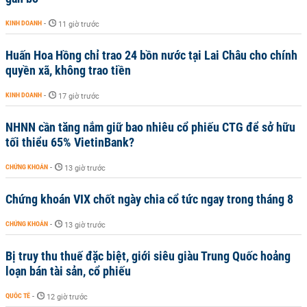
KINH DOANH
-
11 giờ trước
Huấn Hoa Hồng chỉ trao 24 bồn nước tại Lai Châu cho chính
quyền xã, không trao tiền
KINH DOANH
-
17 giờ trước
NHNN cần tăng nắm giữ bao nhiêu cổ phiếu CTG để sở hữu
tối thiểu 65% VietinBank?
CHỨNG KHOÁN
-
13 giờ trước
Chứng khoán VIX chốt ngày chia cổ tức ngay trong tháng 8
CHỨNG KHOÁN
-
13 giờ trước
Bị truy thu thuế đặc biệt, giới siêu giàu Trung Quốc hoảng
loạn bán tài sản, cổ phiếu
QUỐC TẾ
-
12 giờ trước