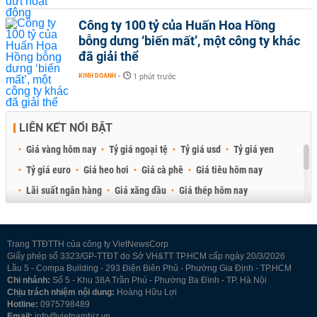
Công ty 100 tỷ của Huấn Hoa Hồng
bỗng dưng ‘biến mất’, một công ty khác
đã giải thể
KINH DOANH
-
1 phút trước
LIÊN KẾT NỔI BẬT
Giá vàng hôm nay
Tỷ giá ngoại tệ
Tỷ giá usd
Tỷ giá yen
Tỷ giá euro
Giá heo hơi
Giá cà phê
Giá tiêu hôm nay
Lãi suất ngân hàng
Giá xăng dầu
Giá thép hôm nay
Giá sầu riêng
Giá thịt heo
Giá gạo
Giá cao su
Best Retail Brokers
Diễn đàn đầu tư Việt Nam 2026
Trang TTĐTTH của công ty VietNewsCorp
Giấy phép số 3323/GP-TTĐT do Sở VH&TT TP.HCM cấp ngày 20/3/2026
Lầu 5 - Compa Building - 293 Điện Biên Phủ - Phường Gia Định - TP.HCM
Chi nhánh:
Số 5 - Khu 38A Trần Phú - Phường Ba Đình - TP. Hà Nội
Chịu trách nhiệm nội dung:
Hoàng Hữu Lợi
Hotline:
0975798489
Email:
info@vietnambiz.vn