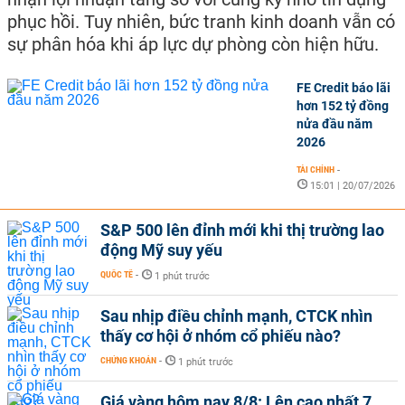
phục hồi. Tuy nhiên, bức tranh kinh doanh vẫn có
sự phân hóa khi áp lực dự phòng còn hiện hữu.
FE Credit báo lãi
hơn 152 tỷ đồng
nửa đầu năm
2026
TÀI CHÍNH
-
15:01 | 20/07/2026
S&P 500 lên đỉnh mới khi thị trường lao
động Mỹ suy yếu
QUỐC TẾ
-
1 phút trước
Sau nhịp điều chỉnh mạnh, CTCK nhìn
thấy cơ hội ở nhóm cổ phiếu nào?
CHỨNG KHOÁN
-
1 phút trước
Giá vàng hôm nay 8/8: Lên cao nhất 7