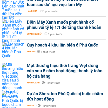
tuần sau dữ liệu việc làm Mỹ
HÀNG HÓA
-
1 phút trước
Điện Máy Xanh muốn phát hành cổ
phiếu với tỷ lệ 1:1 để tăng thanh khoản
DOANH NGHIỆP
-
1 phút trước
Quy hoạch 4 khu lấn biển ở Phú Quốc
THỜI SỰ
-
1 phút trước
Một thương hiệu thời trang Việt đóng
cửa sau 5 năm hoạt động, thanh lý toàn
bộ cửa hàng
KINH DOANH
-
1 phút trước
Dự án Sheraton Phú Quốc bị buộc chấm
dứt hoạt động
NHÀ ĐẤT
-
1 phút trước