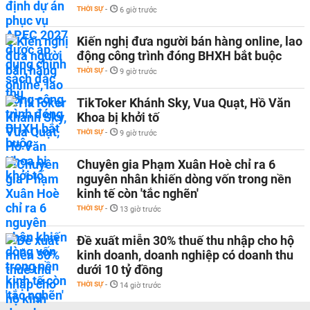
THỜI SỰ
-
6 giờ trước
Kiến nghị đưa người bán hàng online, lao
động công trình đóng BHXH bắt buộc
THỜI SỰ
-
9 giờ trước
TikToker Khánh Sky, Vua Quạt, Hồ Văn
Khoa bị khởi tố
THỜI SỰ
-
9 giờ trước
Chuyên gia Phạm Xuân Hoè chỉ ra 6
nguyên nhân khiến dòng vốn trong nền
kinh tế còn 'tắc nghẽn'
THỜI SỰ
-
13 giờ trước
Đề xuất miễn 30% thuế thu nhập cho hộ
kinh doanh, doanh nghiệp có doanh thu
dưới 10 tỷ đồng
THỜI SỰ
-
14 giờ trước