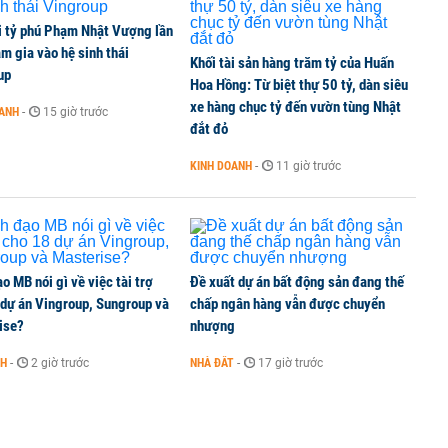
i tỷ phú Phạm Nhật Vượng lần
m gia vào hệ sinh thái
Khối tài sản hàng trăm tỷ của Huấn
up
Hoa Hồng: Từ biệt thự 50 tỷ, dàn siêu
xe hàng chục tỷ đến vườn tùng Nhật
OANH
-
15 giờ trước
đắt đỏ
KINH DOANH
-
11 giờ trước
o MB nói gì về việc tài trợ
Đề xuất dự án bất động sản đang thế
 dự án Vingroup, Sungroup và
chấp ngân hàng vẫn được chuyển
ise?
nhượng
NH
-
2 giờ trước
NHÀ ĐẤT
-
17 giờ trước