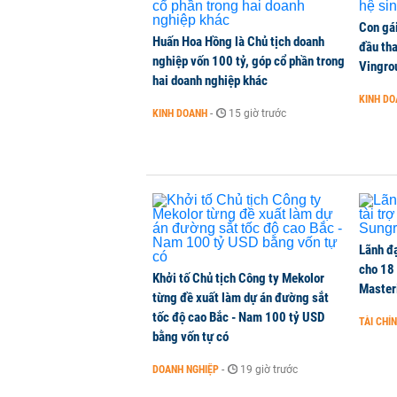
Con gá
Huấn Hoa Hồng là Chủ tịch doanh
đầu tha
nghiệp vốn 100 tỷ, góp cổ phần trong
Vingro
hai doanh nghiệp khác
KINH D
KINH DOANH
-
15 giờ trước
Lãnh đạ
cho 18
Khởi tố Chủ tịch Công ty Mekolor
Master
từng đề xuất làm dự án đường sắt
tốc độ cao Bắc - Nam 100 tỷ USD
TÀI CHÍ
bằng vốn tự có
DOANH NGHIỆP
-
19 giờ trước