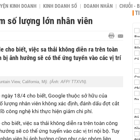
YỆN KINH DOANH
KINH DOANH SỐ
DOANH NHÂN
CHUỖI - 
T
ảm số lượng lớn nhân viên
 cho biết, việc sa thải không diễn ra trên toàn
 bị ảnh hưởng sẽ có thể ứng tuyển vào các vị trí
ntain View, California, Mỹ.
(Ảnh: AFP/ TTXVN).
ngày 18/4 cho biết, Google thuộc sở hữu của
ố lượng nhân viên không xác định, đánh dấu đợt cắt
ồ công nghệ khi thực hiện giảm chi phí.
ho biết, việc sa thải không diễn ra trên toàn công
hưởng sẽ có thể ứng tuyển vào các vị trí nội bộ. Tuy
 nhân viên bị ảnh hưởng cũng như các nhóm liên