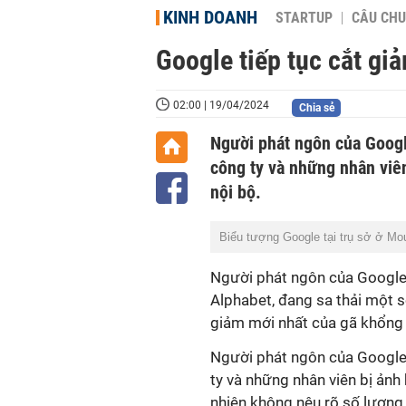
KINH DOANH
STARTUP
CÂU CHU
Google tiếp tục cắt gi
02:00 | 19/04/2024
Chia sẻ
Người phát ngôn của Google
công ty và những nhân viên
nội bộ.
Biểu tượng Google tại trụ sở ở Mou
Người phát ngôn của Google 
Alphabet, đang sa thải một s
giảm mới nhất của gã khổng l
Người phát ngôn của Google c
ty và những nhân viên bị ảnh 
nhiên không nêu rõ số lượng