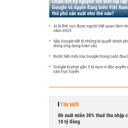
Chấm dứt kỷ nguyên ‘chỉ biết lắp ráp’
Google và Apple đang biến Việt Nam
thủ phủ sản xuất như thế nào?
AI là lĩnh vực được người Việt quan tâm n
năm 2025
Sếp Google tiết lộ những bí quyết chinh p
dùng ứng dụng toàn cầu
Bước tiến mới của Google trong cuộc đua 
Google bị phạt gần 3 tỷ euro vì độc quyền
cáo trực tuyến
TIN MỚI
Đề xuất miễn 30% thuế thu nhập c
10 tỷ đồng