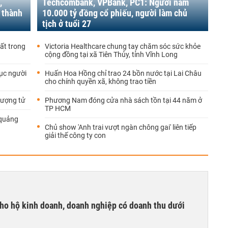
,
Techcombank, VPBank, PC1: Người nắm
 thành
10.000 tỷ đồng cổ phiếu, người làm chủ
tịch ở tuổi 27
hất trong
Victoria Healthcare chung tay chăm sóc sức khỏe
cộng đồng tại xã Tiên Thủy, tỉnh Vĩnh Long
hục người
Huấn Hoa Hồng chỉ trao 24 bồn nước tại Lai Châu
cho chính quyền xã, không trao tiền
lượng tử
Phương Nam đóng cửa nhà sách tồn tại 44 năm ở
TP HCM
 quảng
Chủ show 'Anh trai vượt ngàn chông gai' liên tiếp
giải thế công ty con
ho hộ kinh doanh, doanh nghiệp có doanh thu dưới