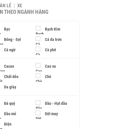
BÁN LẺ
XE
IN THEO NGÀNH HÀNG
Bạc
Bạch Kim
Bông - Sợi
Cá da trơn
Cá ngừ
Cà phê
Cacao
Cao su
Chất dẻo
Chè
Da giày
Đá quý
Dầu - Hạt dầu
Dầu mỏ
Dệt may
Điện