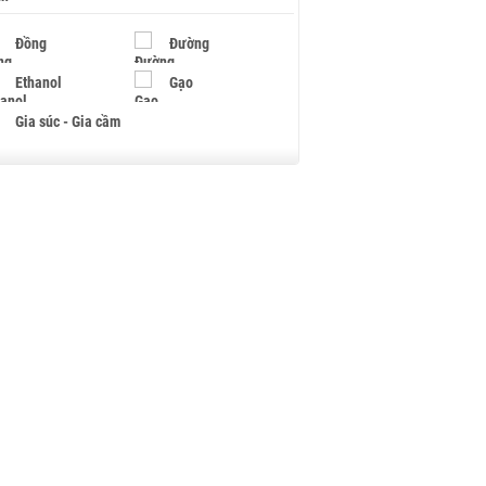
Đồng
Đường
Ethanol
Gạo
Gia súc - Gia cầm
Giấy
Gỗ
Hạt điều
Hồ tiêu - Hạt tiêu
Khí đốt
Kim loại khác
Mắc ca
Muối
Ngũ cốc
Nhựa - Hạt nhựa
Palladium
Phân bón