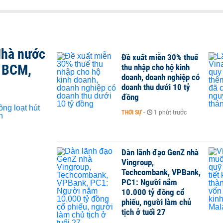
Nhà nước
Đề xuất miễn 30% thuế
, BCM,
thu nhập cho hộ kinh
doanh, doanh nghiệp có
doanh thu dưới 10 tỷ
đồng
THỜI SỰ
-
1 phút trước
Dàn lãnh đạo GenZ nhà
Vingroup,
Techcombank, VPBank,
PC1: Người nắm
10.000 tỷ đồng cổ
phiếu, người làm chủ
tịch ở tuổi 27