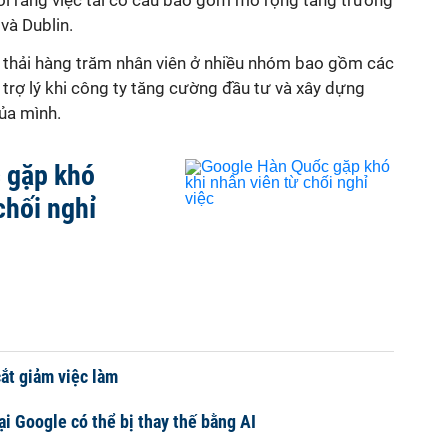
ói rằng việc tái cơ cấu bao gồm mở rộng tăng trưởng
và Dublin.
 thải hàng trăm nhân viên ở nhiều nhóm bao gồm các
trợ lý khi công ty tăng cường đầu tư và xây dựng
của mình.
 gặp khó
chối nghỉ
cắt giảm việc làm
ại Google có thể bị thay thế bằng AI