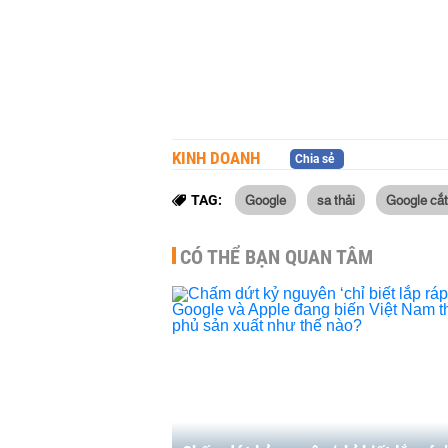
KINH DOANH
Chia sẻ
Google
sa thải
Google cắt
TAG:
CÓ THỂ BẠN QUAN TÂM